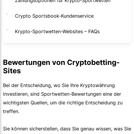
Zahlungsoptionen für Krypto-Sportwetten
Crypto Sportsbook-Kundenservice
Krypto-Sportwetten-Websites – FAQs
Bewertungen von Cryptobetting-
Sites
Bei der Entscheidung, wo Sie Ihre Kryptowährung
investieren, sind Sportwetten-Bewertungen eine der
wichtigsten Quellen, um die richtige Entscheidung zu
treffen.
Sie können sicherstellen, dass Sie genau wissen, was Sie