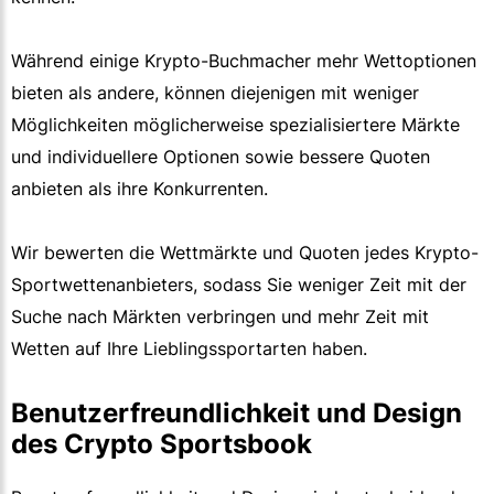
Während einige Krypto-Buchmacher mehr Wettoptionen
bieten als andere, können diejenigen mit weniger
Möglichkeiten möglicherweise spezialisiertere Märkte
und individuellere Optionen sowie bessere Quoten
anbieten als ihre Konkurrenten.
Wir bewerten die Wettmärkte und Quoten jedes Krypto-
Sportwettenanbieters, sodass Sie weniger Zeit mit der
Suche nach Märkten verbringen und mehr Zeit mit
Wetten auf Ihre Lieblingssportarten haben.
Benutzerfreundlichkeit und Design
des Crypto Sportsbook