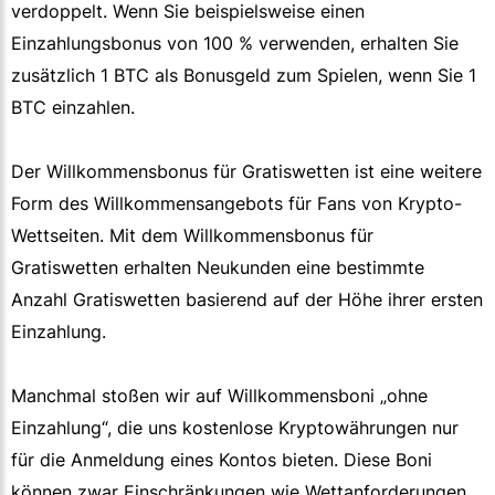
verdoppelt. Wenn Sie beispielsweise einen
Einzahlungsbonus von 100 % verwenden, erhalten Sie
zusätzlich 1 BTC als Bonusgeld zum Spielen, wenn Sie 1
BTC einzahlen.
Der Willkommensbonus für Gratiswetten ist eine weitere
Form des Willkommensangebots für Fans von Krypto-
Wettseiten. Mit dem Willkommensbonus für
Gratiswetten erhalten Neukunden eine bestimmte
Anzahl Gratiswetten basierend auf der Höhe ihrer ersten
Einzahlung.
Manchmal stoßen wir auf Willkommensboni „ohne
Einzahlung“, die uns kostenlose Kryptowährungen nur
für die Anmeldung eines Kontos bieten. Diese Boni
können zwar Einschränkungen wie Wettanforderungen