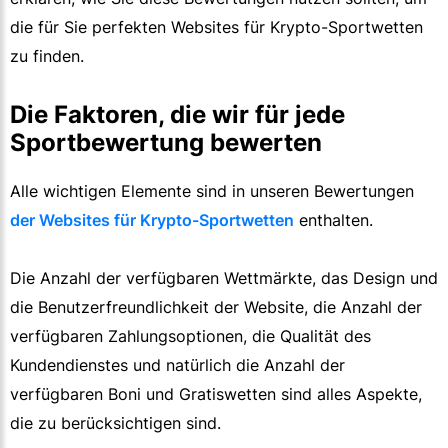
die für Sie perfekten Websites für Krypto-Sportwetten
zu finden.
Die Faktoren, die wir für jede
Sportbewertung bewerten
Alle wichtigen Elemente sind in unseren Bewertungen
der Websites für Krypto-Sportwetten
enthalten.
Die Anzahl der verfügbaren Wettmärkte, das Design und
die Benutzerfreundlichkeit der Website, die Anzahl der
verfügbaren Zahlungsoptionen, die Qualität des
Kundendienstes und natürlich die Anzahl der
verfügbaren Boni und Gratiswetten sind alles Aspekte,
die zu berücksichtigen sind.