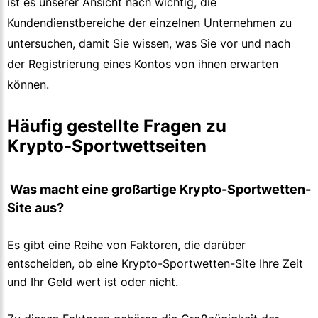
ist es unserer Ansicht nach wichtig, die
Kundendienstbereiche der einzelnen Unternehmen zu
untersuchen, damit Sie wissen, was Sie vor und nach
der Registrierung eines Kontos von ihnen erwarten
können.
Häufig gestellte Fragen zu 
Krypto-Sportwettseiten
 Was macht eine großartige Krypto-Sportwetten-
Site aus?
Es gibt eine Reihe von Faktoren, die darüber
entscheiden, ob eine Krypto-Sportwetten-Site Ihre Zeit
und Ihr Geld wert ist oder nicht.