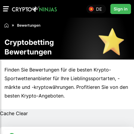
DE
Sign in
Bewertungen
Cryptobetting
Bewertungen
Finden Sie Bewertungen für die besten Krypto-
Sportwettenanbieter für Ihre Lieblingssportarten, -
märkte und -kryptowährungen. Profitieren Sie von den
besten Krypto-Angeboten.
Cache Clear