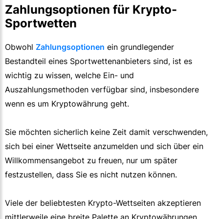
Zahlungsoptionen für Krypto-
Sportwetten
Obwohl
Zahlungsoptionen
ein grundlegender
Bestandteil eines Sportwettenanbieters sind, ist es
wichtig zu wissen, welche Ein- und
Auszahlungsmethoden verfügbar sind, insbesondere
wenn es um Kryptowährung geht.
Sie möchten sicherlich keine Zeit damit verschwenden,
sich bei einer Wettseite anzumelden und sich über ein
Willkommensangebot zu freuen, nur um später
festzustellen, dass Sie es nicht nutzen können.
Viele der beliebtesten Krypto-Wettseiten akzeptieren
mittlerweile eine breite Palette an Kryptowährungen,