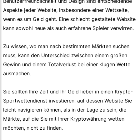
Benutzerfreundlichkeit und Design sind entscheidende
Aspekte jeder Website, insbesondere einer Wettseite,
wenn es um Geld geht. Eine schlecht gestaltete Website
kann sowohl neue als auch erfahrene Spieler verwirren.
Zu wissen, wo man nach bestimmten Märkten suchen
muss, kann den Unterschied zwischen einem großen
Gewinn und einem Totalverlust bei einer klugen Wette
ausmachen.
Sie sollten Ihre Zeit und Ihr Geld lieber in einen Krypto-
Sportwettendienst investieren, auf dessen Website Sie
leicht navigieren können, als in der Lage zu sein, die
Märkte, auf die Sie mit Ihrer Kryptowährung wetten
möchten, nicht zu finden.