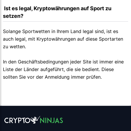
 Ist es legal, Kryptowährungen auf Sport zu 
setzen?
Solange Sportwetten in Ihrem Land legal sind, ist es
auch legal, mit Kryptowährungen auf diese Sportarten
zu wetten.
In den Geschäftsbedingungen jeder Site ist immer eine
Liste der Länder aufgeführt, die sie bedient. Diese
sollten Sie vor der Anmeldung immer prüfen.