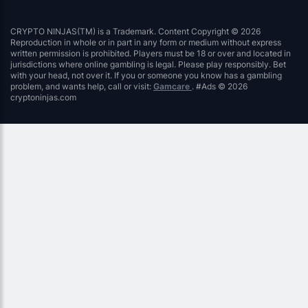
CRYPTO NINJAS(TM) is a Trademark. Content Copyright © 2026
Reproduction in whole or in part in any form or medium without express
written permission is prohibited. Players must be 18 or over and located in
jurisdictions where online gambling is legal. Please play responsibly. Bet
with your head, not over it. If you or someone you know has a gambling
problem, and wants help, call or visit:
Gamcare
. #Ads © 2026
cryptoninjas.com