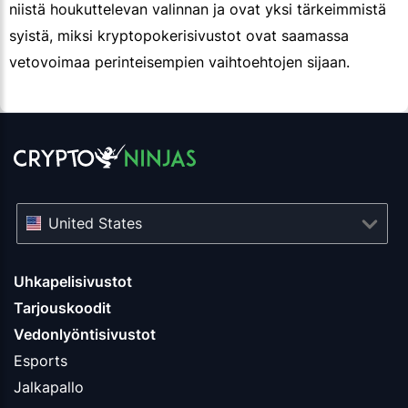
niistä houkuttelevan valinnan ja ovat yksi tärkeimmistä
syistä, miksi kryptopokerisivustot ovat saamassa
vetovoimaa perinteisempien vaihtoehtojen sijaan.
United States
Uhkapelisivustot
Tarjouskoodit
Vedonlyöntisivustot
Esports
Jalkapallo