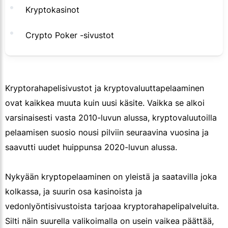
Kryptokasinot
Crypto Poker -sivustot
Kryptorahapelisivustot ja kryptovaluuttapelaaminen
ovat kaikkea muuta kuin uusi käsite. Vaikka se alkoi
varsinaisesti vasta 2010-luvun alussa, kryptovaluutoilla
pelaamisen suosio nousi pilviin seuraavina vuosina ja
saavutti uudet huippunsa 2020-luvun alussa.
Nykyään kryptopelaaminen on yleistä ja saatavilla joka
kolkassa, ja suurin osa kasinoista ja
vedonlyöntisivustoista tarjoaa kryptorahapelipalveluita.
Silti näin suurella valikoimalla on usein vaikea päättää,