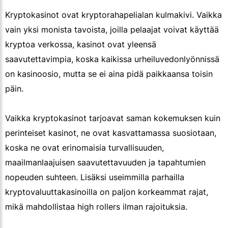
Kryptokasinot ovat kryptorahapelialan kulmakivi. Vaikka
vain yksi monista tavoista, joilla pelaajat voivat käyttää
kryptoa verkossa, kasinot ovat yleensä
saavutettavimpia, koska kaikissa urheiluvedonlyönnissä
on kasinoosio, mutta se ei aina pidä paikkaansa toisin
päin.
Vaikka kryptokasinot tarjoavat saman kokemuksen kuin
perinteiset kasinot, ne ovat kasvattamassa suosiotaan,
koska ne ovat erinomaisia turvallisuuden,
maailmanlaajuisen saavutettavuuden ja tapahtumien
nopeuden suhteen. Lisäksi useimmilla parhailla
kryptovaluuttakasinoilla on paljon korkeammat rajat,
mikä mahdollistaa high rollers ilman rajoituksia.