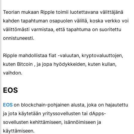
Teorian mukaan Ripple toimii luotettavana välittäjänä
kahden tapahtuman osapuolen välillä, koska verkko voi
välittömästi varmistaa, että tapahtuma on suoritettu
onnistuneesti.
Ripple mahdollistaa fiat -valuutan, kryptovaluuttojen,
kuten Bitcoin , ja jopa hyödykkeiden, kuten kullan,
vaihdon.
EOS
EOS
on blockchain-pohjainen alusta, joka on hajautettu
ja jota käytetään yrityssovellusten tai dApps-
sovellusten kehittämiseen, isännöimiseen ja
käyttämiseen.