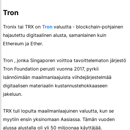
Tron
Tronix tai TRX on
Tron
valuutta
- blockchain-pohjainen
hajautettu digitaalinen alusta, samanlainen kuin
Ethereum ja Ether.
Tron , jonka Singaporen voittoa tavoittelematon järjestö
Tron Foundation perusti vuonna 2017, pyrkii
isännöimään maailmanlaajuista viihdejärjestelmää
digitaalisen materiaalin kustannustehokkaaseen
jakeluun.
TRX tuli lopulta maailmanlaajuinen valuutta, kun se
myytiin ensin yksinomaan Aasiassa. Tämän vuoden
alussa alustalla oli yli 50 miljoonaa käyttäjää.