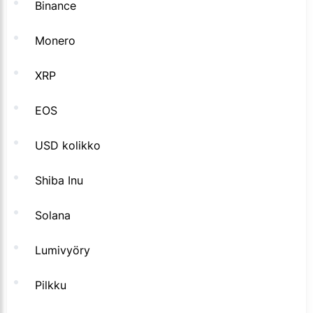
Binance
Monero
XRP
EOS
USD kolikko
Shiba Inu
Solana
Lumivyöry
Pilkku