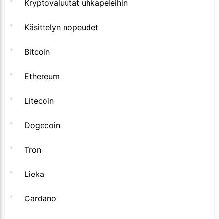
Kryptovaluutat uhkapeleihin
Käsittelyn nopeudet
Bitcoin
Ethereum
Litecoin
Dogecoin
Tron
Lieka
Cardano