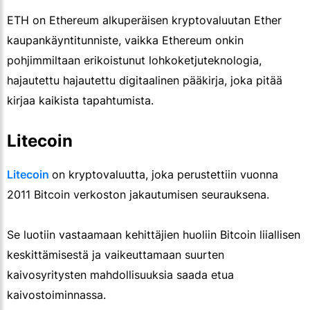
ETH on Ethereum alkuperäisen kryptovaluutan Ether
kaupankäyntitunniste, vaikka Ethereum onkin
pohjimmiltaan erikoistunut lohkoketjuteknologia,
hajautettu hajautettu digitaalinen pääkirja, joka pitää
kirjaa kaikista tapahtumista.
Litecoin
Litecoin
on kryptovaluutta, joka perustettiin vuonna
2011 Bitcoin verkoston jakautumisen seurauksena.
Se luotiin vastaamaan kehittäjien huoliin Bitcoin liiallisen
keskittämisestä ja vaikeuttamaan suurten
kaivosyritysten mahdollisuuksia saada etua
kaivostoiminnassa.