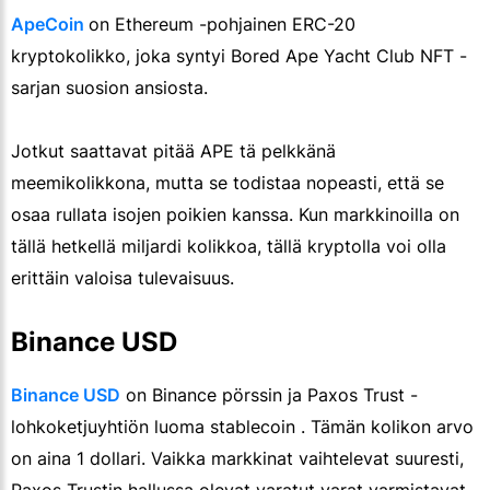
ApeCoin
on Ethereum -pohjainen ERC-20
kryptokolikko, joka syntyi Bored Ape Yacht Club NFT -
sarjan suosion ansiosta.
Jotkut saattavat pitää APE tä pelkkänä
meemikolikkona, mutta se todistaa nopeasti, että se
osaa rullata isojen poikien kanssa. Kun markkinoilla on
tällä hetkellä miljardi kolikkoa, tällä kryptolla voi olla
erittäin valoisa tulevaisuus.
Binance USD
Binance USD
on Binance pörssin ja Paxos Trust -
lohkoketjuyhtiön luoma stablecoin . Tämän kolikon arvo
on aina 1 dollari. Vaikka markkinat vaihtelevat suuresti,