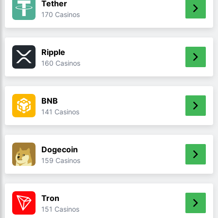
Tether
170 Casinos
Ripple
160 Casinos
BNB
141 Casinos
Dogecoin
159 Casinos
Tron
151 Casinos