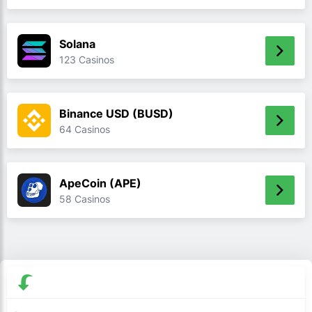
Solana
123 Casinos
Binance USD (BUSD)
64 Casinos
ApeCoin (APE)
58 Casinos