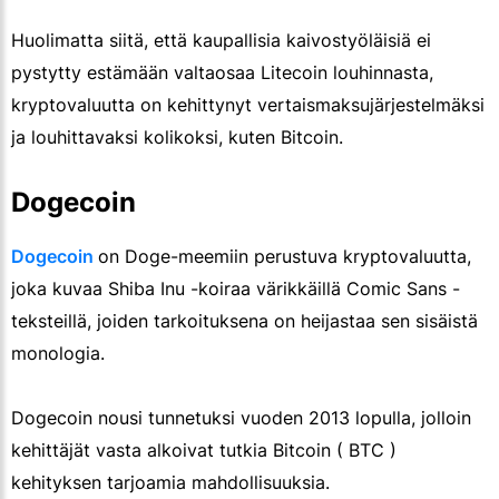
Huolimatta siitä, että kaupallisia kaivostyöläisiä ei
pystytty estämään valtaosaa Litecoin louhinnasta,
kryptovaluutta on kehittynyt vertaismaksujärjestelmäksi
ja louhittavaksi kolikoksi, kuten Bitcoin.
Dogecoin
Dogecoin
on Doge-meemiin perustuva kryptovaluutta,
joka kuvaa Shiba Inu -koiraa värikkäillä Comic Sans -
teksteillä, joiden tarkoituksena on heijastaa sen sisäistä
monologia.
Dogecoin nousi tunnetuksi vuoden 2013 lopulla, jolloin
kehittäjät vasta alkoivat tutkia Bitcoin ( BTC )
kehityksen tarjoamia mahdollisuuksia.