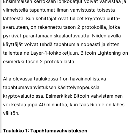
Ensimmäisen kerroksen lohkoketjut voivat vahvistaa ja
viimeistellä tapahtumat ilman vahvistusta toisesta
lähteestä. Kun kehittäjät ovat tulleet kryptovaluutta-
avaruuteen, on rakennettu tason 2 protokollia, jotka
pyrkivät parantamaan skaalautuvuutta. Niiden avulla
käyttäjät voivat tehdä tapahtumia nopeasti ja sitten
tallentaa ne Layer-1-lohkoketjuun. Bitcoin Lightening on
esimerkki tason 2 protokollasta.
Alla olevassa taulukossa 1 on havainnollistava
tapahtumavahvistuksen käsittelynopeuksia
kryptovaluutoissa. Esimerkiksi: Bitcoin vahvistaminen
voi kestää jopa 40 minuuttia, kun taas Ripple on lähes
välitön.
Taulukko 1: Tapahtumavahvistuksen