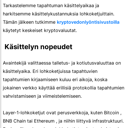
Tarkastelemme tapahtuman käsittelyaikaa ja
harkitsemme käsittelykustannuksia lohkoketjuittain.
Tämän jälkeen tutkimme
kryptovedonlyöntisivustoilla
käytetyt keskeiset kryptovaluutat.
 Käsittelyn nopeudet
Avaintekijä valittaessa talletus- ja kotiutusvaluuttaa on
käsittelyaika. Eri lohkoketjuissa tapahtuvien
tapahtumien kirjaamiseen kuluu eri aikoja, koska
jokainen verkko käyttää erillisiä protokollia tapahtumien
vahvistamiseen ja viimeistelemiseen.
Layer-1-lohkoketjut ovat perusverkkoja, kuten Bitcoin ,
BNB Chain tai Ethereum , ja niihin liittyvä infrastruktuuri.