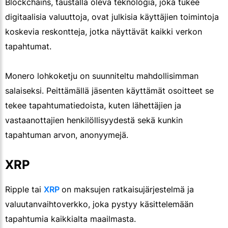
Blockchains, taustalla oleva teknologia, joka tukee
digitaalisia valuuttoja, ovat julkisia käyttäjien toimintoja
koskevia reskontteja, jotka näyttävät kaikki verkon
tapahtumat.
Monero lohkoketju on suunniteltu mahdollisimman
salaiseksi. Peittämällä jäsenten käyttämät osoitteet se
tekee tapahtumatiedoista, kuten lähettäjien ja
vastaanottajien henkilöllisyydestä sekä kunkin
tapahtuman arvon, anonyymejä.
XRP
Ripple tai
XRP
on maksujen ratkaisujärjestelmä ja
valuutanvaihtoverkko, joka pystyy käsittelemään
tapahtumia kaikkialta maailmasta.