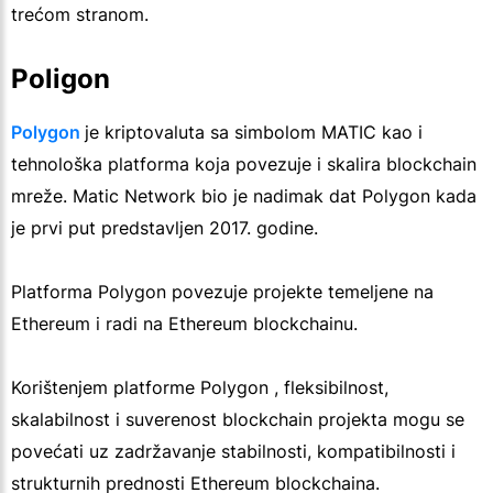
trećom stranom.
Poligon
Polygon
je kriptovaluta sa simbolom MATIC kao i
tehnološka platforma koja povezuje i skalira blockchain
mreže. Matic Network bio je nadimak dat Polygon kada
je prvi put predstavljen 2017. godine.
Platforma Polygon povezuje projekte temeljene na
Ethereum i radi na Ethereum blockchainu.
Korištenjem platforme Polygon , fleksibilnost,
skalabilnost i suverenost blockchain projekta mogu se
povećati uz zadržavanje stabilnosti, kompatibilnosti i
strukturnih prednosti Ethereum blockchaina.