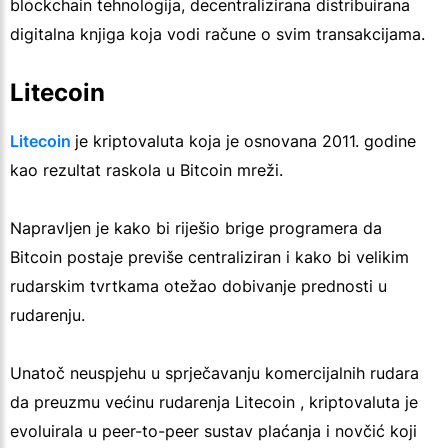
blockchain tehnologija, decentralizirana distribuirana
digitalna knjiga koja vodi račune o svim transakcijama.
Litecoin
Litecoin
je kriptovaluta koja je osnovana 2011. godine
kao rezultat raskola u Bitcoin mreži.
Napravljen je kako bi riješio brige programera da
Bitcoin postaje previše centraliziran i kako bi velikim
rudarskim tvrtkama otežao dobivanje prednosti u
rudarenju.
Unatoč neuspjehu u sprječavanju komercijalnih rudara
da preuzmu većinu rudarenja Litecoin , kriptovaluta je
evoluirala u peer-to-peer sustav plaćanja i novčić koji