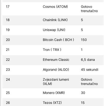
17
Cosmos (ATOM)
Gotovo
trenutačno
18
Chainlink (LINK)
5
19
Uniswap (UNI)
5
20
Bitcoin Cash ( BCH )
150
21
Tron ( TRX )
1
22
Ethereum Classic
6,5 dana
23
Algorand (ALGO)
45 sekundi
24
Zvjezdani lumeni
Gotovo
(XLM)
trenutačno
25
Monero (XMR)
30
26
Tezos (XTZ)
15