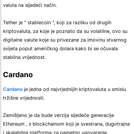
valuta na sljedeći način.
Tether je " stablecoin ", koji za razliku od drugih
kriptovaluta, za koje je poznato da su volatilne, ovo su
digitalne valute koje su privezane za imovinu stvarnog
svijeta poput američkog dolara kako bi se očuvala
stabilna vrijednost.
Cardano
Cardano
je jedna od najvrjednijih kriptovaluta u smislu
tržišne vrijednosti.
Zamišljeno je da bude verzija sljedeće generacije
Ethereum , s blockchainom koji je svestrana, dugotrajna
i skalabilna platforma za pametno ugovaranje.