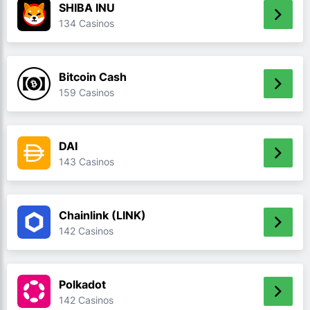
SHIBA INU
134 Casinos
Bitcoin Cash
159 Casinos
DAI
143 Casinos
Chainlink (LINK)
142 Casinos
Polkadot
142 Casinos