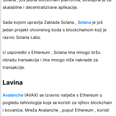
skalabilne i decentralizirane aplikacije.
Sada kojom upravlja Zaklada Solana ,
Solana
je još
jedan projekt otvorenog koda s blockchainom koji je
razvio Solana Labs.
U usporedbi s Ethereum , Solana ima mnogo bržu
obradu transakcija i ima mnogo niže naknade za
transakcije.
Lavina
Avalanche
(AVAX) se izravno natječe s Ethereum u
pogledu tehnologije koja se koristi za njihov blockchain
i kovanice. Mreža Avalanche , poput Ethereum , koristi