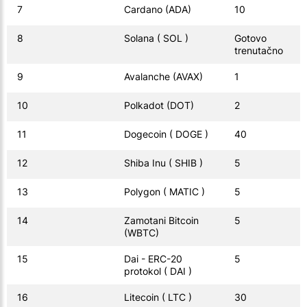
7
Cardano (ADA)
10
8
Solana ( SOL )
Gotovo
trenutačno
9
Avalanche (AVAX)
1
10
Polkadot (DOT)
2
11
Dogecoin ( DOGE )
40
12
Shiba Inu ( SHIB )
5
13
Polygon ( MATIC )
5
14
Zamotani Bitcoin
5
(WBTC)
15
Dai - ERC-20
5
protokol ( DAI )
16
Litecoin ( LTC )
30