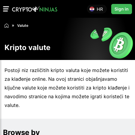
HR
Sign in
Valute
Kripto valute
Postoji niz različitih kripto valuta koje možete koristiti
za klađenje online. Na ovoj stranici objašnjavamo
ključne valute koje možete koristiti za kripto klađenje i
navodimo stranice na kojima možete igrati koristeći te
valute.
Browse by