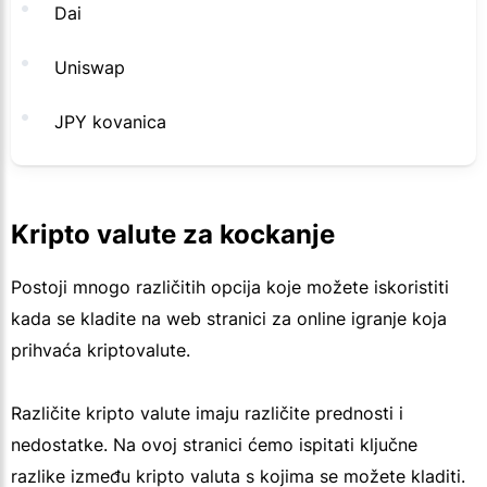
Dai
Uniswap
JPY kovanica
Kripto valute za kockanje
Postoji mnogo različitih opcija koje možete iskoristiti
kada se kladite na web stranici za online igranje koja
prihvaća kriptovalute.
Različite kripto valute imaju različite prednosti i
nedostatke. Na ovoj stranici ćemo ispitati ključne
razlike između kripto valuta s kojima se možete kladiti.