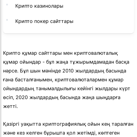
Крипто казинолары
Крипто покер сайттары
Крипто құмар сайттары мен криптовалюталық
құмар ойындар - бұл жаңа тұжырымдамадан басқа
нәрсе. Бұл шын мәнінде 2010 жылдардың басында
ғана басталғанымен, криптовалюталармен құмар
ойындардың танымалдылығы кейінгі жылдары күрт
өсіп, 2020 жылдардың басында жаңа шыңдарға
жетті.
Қазіргі уақытта криптографиялық ойын кең таралған
және кез келген бұрышта қол жетімді, көптеген