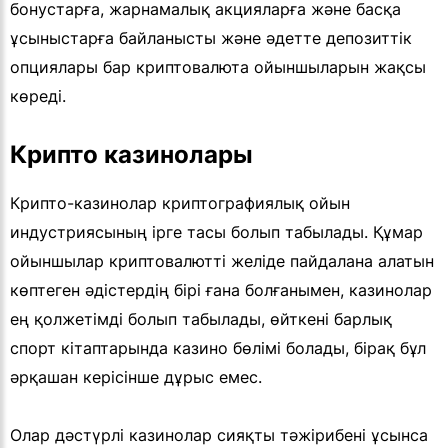
бонустарға, жарнамалық акцияларға және басқа
ұсыныстарға байланысты және әдетте депозиттік
опциялары бар криптовалюта ойыншыларын жақсы
көреді.
Крипто казинолары
Крипто-казинолар криптографиялық ойын
индустриясының ірге тасы болып табылады. Құмар
ойыншылар криптовалютті желіде пайдалана алатын
көптеген әдістердің бірі ғана болғанымен, казинолар
ең қолжетімді болып табылады, өйткені барлық
спорт кітаптарында казино бөлімі болады, бірақ бұл
әрқашан керісінше дұрыс емес.
Олар дәстүрлі казинолар сияқты тәжірибені ұсынса