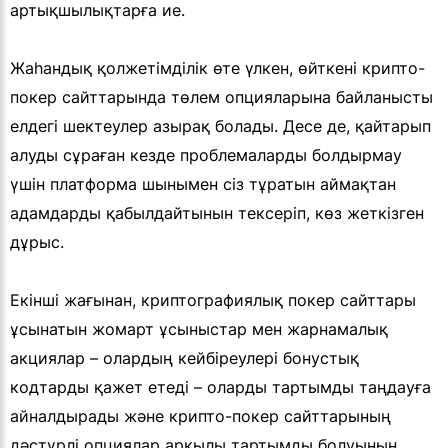
артықшылықтарға ие.
Жаһандық қолжетімділік өте үлкен, өйткені крипто-
покер сайттарында төлем опцияларына байланысты
елдегі шектеулер азырақ болады. Десе де, қайтарып
алуды сұраған кезде проблемаларды болдырмау
үшін платформа шынымен сіз тұратын аймақтан
адамдарды қабылдайтынын тексеріп, көз жеткізген
дұрыс.
Екінші жағынан, криптографиялық покер сайттары
ұсынатын жомарт ұсыныстар мен жарнамалық
акциялар – олардың кейбіреулері бонустық
кодтарды қажет етеді – оларды тартымды таңдауға
айналдырады және крипто-покер сайттарының
дәстүрлі опциялар арқылы тартымды болуының