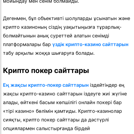
мойындау мен сенім болмайды.
Дегенмен, бұл объективті шолуларды ұсынатын және
крипто казиноның сіздің уақытыңызға тұрарлық-
болмайтынын анық суреттей алатын сенімді
платформалары бар
үздік крипто-казино сайттарын
табу арқылы жоққа шығаруға болады.
Крипто покер сайттары
Ең жақсы крипто-покер сайттарын
іздейтіндер ең
жақсы крипто-казино сайттарын іздеуге жиі жүгіне
алады, өйткені басым көпшілігі онлайн покері бар
«тірі казино» бөлімін қамтиды. Крипто-казинолар
сияқты, крипто покер сайттары да дәстүрлі
опциялармен салыстырғанда бірдей