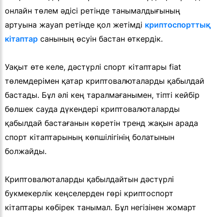
онлайн төлем әдісі ретінде танымалдығының
артуына жауап ретінде қол жетімді
криптоспорттық
кітаптар
санының өсуін бастан өткердік.
Уақыт өте келе, дәстүрлі спорт кітаптары fiat
төлемдерімен қатар криптовалюталарды қабылдай
бастады. Бұл әлі кең таралмағанымен, тіпті кейбір
бөлшек сауда дүкендері криптовалюталарды
қабылдай бастағанын көретін тренд жақын арада
спорт кітаптарының көпшілігінің болатынын
болжайды.
Криптовалюталарды қабылдайтын дәстүрлі
букмекерлік кеңселерден гөрі криптоспорт
кітаптары көбірек танымал. Бұл негізінен жомарт