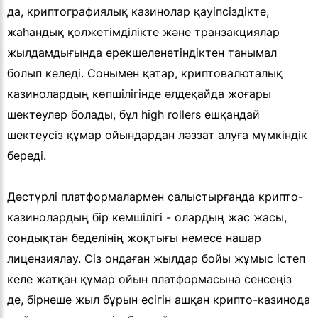
да, криптографиялық казинолар қауіпсіздікте,
жаһандық қолжетімділікте және транзакциялар
жылдамдығында ерекшеленетіндіктен танымал
болып келеді. Сонымен қатар, криптовалюталық
казинолардың көпшілігінде әлдеқайда жоғары
шектеулер болады, бұл high rollers ешқандай
шектеусіз құмар ойындардан ләззат алуға мүмкіндік
береді.
Дәстүрлі платформалармен салыстырғанда крипто-
казинолардың бір кемшілігі - олардың жас жасы,
сондықтан беделінің жоқтығы немесе нашар
лицензиялау. Сіз ондаған жылдар бойы жұмыс істеп
келе жатқан құмар ойын платформасына сенсеңіз
де, бірнеше жыл бұрын есігін ашқан крипто-казинода