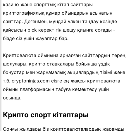
казино және спорттық кітап сайттары
криптографиялық құмар ойындарын ұсынатын
сайттар. Дегенмен, мұндай үлкен таңдау кезінде
қайсысын pick керектігін шешу қиынға соғады -
бізде сіз үшін жауаптар бар.
Криптовалюта ойынына арналған сайттардың терең
шолулары, крипто ставкалары бойынша үздік
бонустар мен жарнамалық акциялардың тізімі және
т.б. cryptoninjas.com сізге ең жақсы криптовалюта
ойыны платформасын табуға көмектесу үшін
осында.
Крипто спорт кітаптары
Соңғы жылдары біз криптовалюталардың жарамды