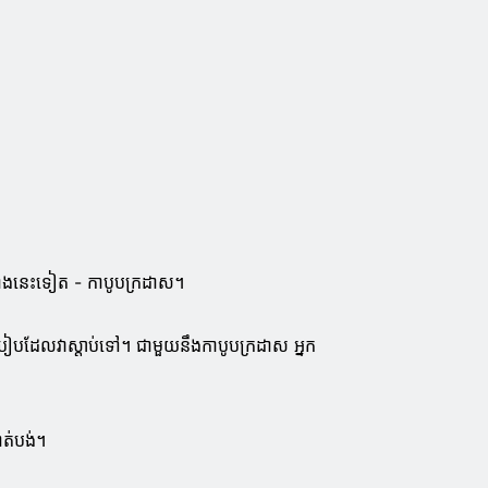
ជាងនេះទៀត - កាបូបក្រដាស។
ៀបដែលវាស្តាប់ទៅ។ ជាមួយនឹងកាបូបក្រដាស អ្នក
ត់បង់។