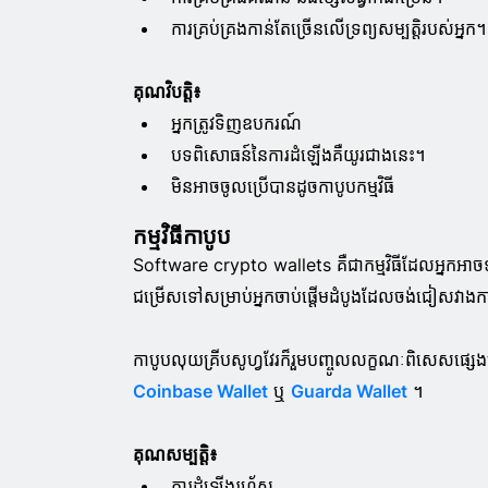
ការគ្រប់គ្រងកាន់តែច្រើនលើទ្រព្យសម្បត្តិរបស់អ្នក។
គុណវិបត្តិ៖
អ្នកត្រូវទិញឧបករណ៍
បទពិសោធន៍នៃការដំឡើងគឺយូរជាងនេះ។
មិនអាចចូលប្រើបានដូចកាបូបកម្មវិធី
កម្មវិធីកាបូប
Software crypto wallets គឺជាកម្មវិធីដែលអ្នកអាចទា
ជម្រើសទៅសម្រាប់អ្នកចាប់ផ្តើមដំបូងដែលចង់ជៀសវាងកា
កាបូបលុយគ្រីបសូហ្វវែរក៏រួមបញ្ចូលលក្ខណៈពិសេសផ្សេងទៀ
Coinbase Wallet
ឬ
Guarda Wallet
។
គុណសម្បត្តិ៖
ការដំឡើងរហ័ស