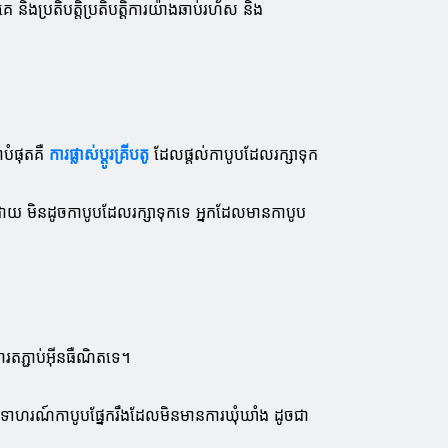
 និងប្រតិបត្តិប្រតិបត្តិការយ៉ាងឆាប់រហ័ស និង
ាបំផុតគឺ
ការផ្លាស់ប្តូរគ្រីបតូ
ដែលផ្តល់កាបូបដែលរក្សាទុក
៉ាងណាក៏ដោយ មិនដូចកាបូបដែលរក្សាទុកទេ អ្នកដែលមានកាបូប
តភ្ជាប់អ៊ីនធឺណិតទេ។
ឧទាហរណ៍កាបូបផ្នែករឹងដែលមិនមានការឃុំឃាំង ដូចជា