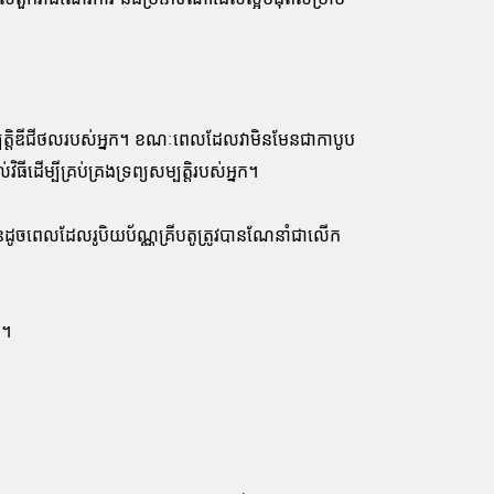
ម្បត្តិឌីជីថលរបស់អ្នក។ ខណៈពេលដែលវាមិនមែនជាកាបូប
ិធីដើម្បីគ្រប់គ្រងទ្រព្យសម្បត្តិរបស់អ្នក។
មិនដូចពេលដែលរូបិយប័ណ្ណគ្រីបតូត្រូវបានណែនាំជាលើក
ក។