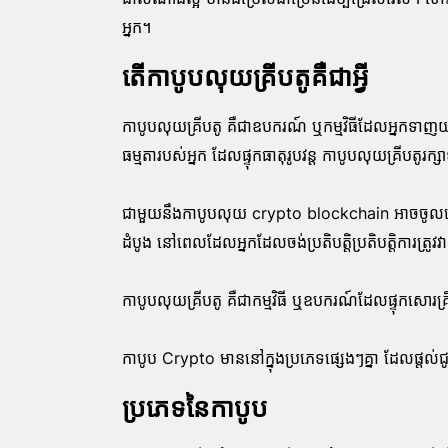
អ្នក។
តើកាបូបលុយគ្រីបតូគឺជាអ្វី
កាបូបលុយគ្រីបតូ គឺជាឧបករណ៍ ឬកម្មវិធីដែលអ្នកទាញយ
ធម្មតារបស់អ្នក ដែលផ្ទុកធាតុរូបវន្ត កាបូបលុយគ្រីបតូរក្សា
ជាមួយនឹងកាបូបលុយ crypto blockchain អាចចូលប្រើបាន
ដំបូង នៅពេលដែលអ្នកដែលចង់ប្រតិបត្តិប្រតិបត្តិការត
កាបូបលុយគ្រីបតូ គឺជាកម្មវិធី ឬឧបករណ៍ដែលផ្ទុកសោរគ្រីប
កាបូប Crypto មាននៅក្នុងប្រភេទផ្សេងៗគ្នា ដែលផ្តល់ជូ
ប្រភេទនៃកាបូប