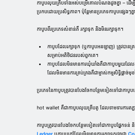
កាបូបលុយគ្រីបទាំងអស់បម្រើគោលបំណងដូចគ្នា – ដើម្បីផ្តល
ប្រកបដោយប្រសិទ្ធភាព។ ប៉ុន្តែមានប្រភេទកាបូបផ្សេងៗគ្
កាបូបពីរប្រភេទសំខាន់គឺ រក្សាទុក និងមិនរក្សាទុក។
កាបូបដែលរក្សាទុក (ឬកាបូបអនឡាញ) ត្រូវបានគ្រ
សម្រាប់អតិថិជនរបស់ពួកគេ។
កាបូប​ដែល​មិន​មាន​ការ​ឃុំឃាំង​គឺ​ជា​កាបូប​មួយ​ដ
ដែលមិនមានការគ្រប់គ្រងគឺជាម្ចាស់កម្មសិទ្ធិផ្តាច់ម
ប្រភេទនៃកាបូបត្រូវបានបែងចែកបន្ថែមទៀតទៅជាកាបូបក្
hot wallet គឺជាកាបូបលុយគ្រីបតូ ដែលទាមទារការតភ្ជ
កាបូបត្រូវបានបែងចែកបន្ថែមទៀតទៅជាកាបូបផ្នែកទន់ 
Ledger
ឬកាបូបក្តៅដែលមិនមានការរក្សាទុកដូចជា
Co