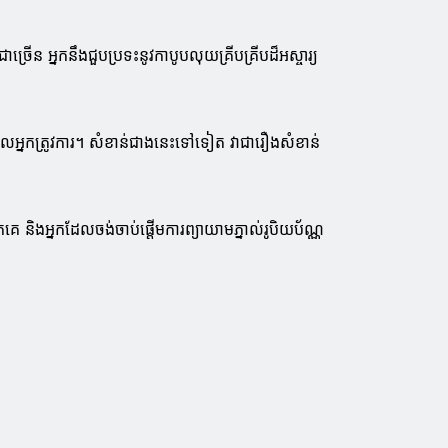
 អ្នកនឹងជួបប្រទះនូវកាបូបលុយគ្រីបគ្រីបដ៏អស្ចារ្យ
លអ្នកត្រូវការ។ សំខាន់ជាងនេះទៅទៀត វាជារឿងសំខាន់
េ និងអ្នកដែលចង់ចាប់ផ្តើមការព្យាយាមភ្នាល់រូបិយប័ណ្ណ