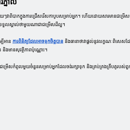
ភ្នាល់
វាពិបាកក្នុងការជ្រើសរើសកាបូបសម្រាប់អ្នក។ ហើយដោយសារមានជម្រើសជាច្រើន
ម្បីទទួលស្គាល់ថាមួយណាជាជម្រើសដ៏ល្អ។
ើម្បីអាន
ការពិនិត្យដែលអាចទុកចិត្តបាន
និងធានាថាវាផ្តល់នូវលក្ខណៈពិសេសដែ
 និងមានសុវត្ថិភាពប៉ុណ្ណោះ។
រើសកំពូលមួយចំនួនសម្រាប់អ្នកដែលចង់រក្សាទុក និងគ្រប់គ្រងគ្រីបតូរបស់ពួកគ