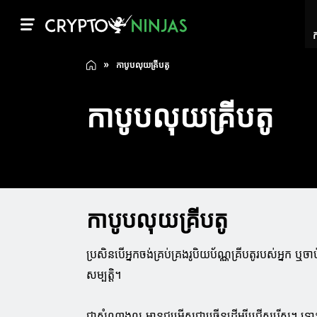
ក
កាបូបលុយគ្រីបតូ
កាបូបលុយគ្រីបតូ
កាបូបលុយគ្រីបតូ
ប្រសិនបើអ្នកចង់គ្រប់គ្រងរូបិយប័ណ្ណគ្រីបតូរបស់អ្នក ឬចា
សម្បត្តិ។
ជាសំណាងល្អ មានជម្រើសជាច្រើនដើម្បីជ្រើសរើស។ ទោ