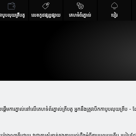
ាបូបលុយគ្រីបតូ
លេខកូដផ្សព្វផ្សាយ
គេហទំព័រភ្នាល់
បៀរ
ប់ផ្តើមការភ្នាល់នៅលើគេហទំព័រភ្នាល់គ្រីបតូ អ្នកនឹងត្រូវបើកកាបូបលុយគ្រីប - ដែ
ះយ៉ាងណាក៏ដោយ វាជាការសំខាន់ក្នុងការយល់ដឹងអំពីកាបូបលុយគ្រីប របៀបដ