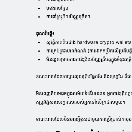
មុខងារបន្ថែម
ការគាំទ្ររូបិយប័ណ្ណច្រើន។
គុណវិបត្តិ៖
សុវត្ថិភាពតិចជាង hardware crypto wallets
ការគ្រប់គ្រងមានកំណត់ (ការដាក់កម្រិតលើប្រតិបត្តិកា
មិន​ល្អ​សម្រាប់​ការ​កាន់​រូបិយប័ណ្ណ​គ្រីបតូ​ក្នុង​ចំនួន​ច្
ខណៈពេលដែលកាបូបលុយគ្រីបផ្នែករឹង និងសូហ្វវែរ គឺ
មិនពេញនិយមដូចក្នុងសម័យទំនើបនេះទេ អ្នកកាន់គ្រី
តម្រូវឱ្យសរសេរកូនសោរបស់អ្នកនៅលើក្រដាសមួយ។
ខណៈពេលដែលមិនមានអ្វីខុសជាមួយការប្រើប្រាស់កាបូប