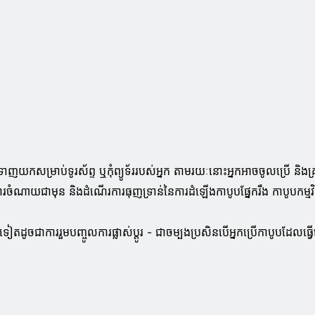
ញយកសម្រាប់ទូរស័ព្ទ ឬកុំព្យូទ័ររបស់អ្នក តាមរយៈនោះអ្នកអាចចូលប្រើ និង
រចំណាយជាមុន និងដំណើរការធុញទ្រាន់នៃការដំឡើងកាបូបផ្នែករឹង កាបូបកម្ម
តដូចជាការរួមបញ្ចូលការផ្លាស់ប្តូរ - ជាចម្បងប្រសិនបើអ្នកប្រើកាបូបដែលធ្វ