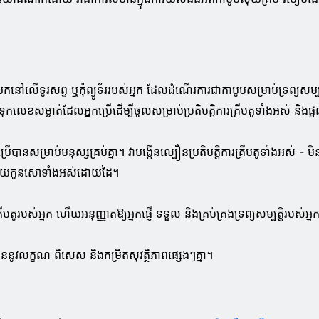
កនៅលើទូរសព្ទ ឬកុំព្យូទ័ររបស់អ្នក ដែលដំណើរការជាកាបូបសម្រាប់ទ្រព្យស
ទុកលេខសម្ងាត់ដែលអ្នកប្រើដើម្បីចូលសម្រាប់ប្រតិបត្តិការគ្រីបតូទាំងអស់ និងផ្តល់វ
សម្រាប់មនុស្សគ្រប់គ្នា។ វាបង្កើនល្បឿនប្រតិបត្តិការគ្រីបតូទាំងអស់ - 
្រូវវាយកូនសោទាំងអស់ដោយដៃ។
តូរបស់អ្នក ហើយអនុញ្ញាតឱ្យអ្នកផ្ញើ ទទួល និងគ្រប់គ្រងទ្រព្យសម្បត្តិរបស់អ្ន
ននូវលក្ខណៈពិសេស និងកម្រិតសុវត្ថិភាពផ្សេងៗគ្នា។