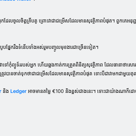
ោមអ្នកដែលចូលចិត្តគ្រីបតូ ព្រោះវាជាជម្រើសដែលមានសុវត្ថិភាពបំផុត។ ពួកគេ
ាបូបផ្នែករឹងទំនើបទាំងអស់រួមបញ្ចូលមុខងារជាច្រើនទៀត។
ត្រូវភ្ជាប់វាទៅកុំព្យូទ័ររបស់អ្នក ហើយឆ្លងកាត់ការត្រួតពិនិត្យសុវត្ថិភាព ដែលធា
នែករឹងត្រូវបានចាត់ទុកថាជាជម្រើសដែលមានសុវត្ថិភាពបំផុត ទោះបីជាវាមកជាមួយគ
r
និង
Ledger
អាចមានតម្លៃ €100 និងខ្ពស់ជាងនេះ។ ទោះជាយ៉ាងណាក៏ដោយ ការ