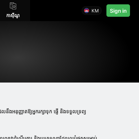
KM
Sign in
កាស៊ីណូ
លនឹងអនុញ្ញាតឱ្យអ្នករក្សាទុក ផ្ញើ និងទទួលទ្រព្យ
ែលពួកវាដំណើរការ និងប្រភេទណាដែលល្អបំផុតសម្រាប់