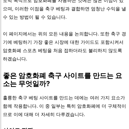
도박 목적으로 암호화폐를 사용하는 것에는 많은 이점이 있
으며, 이러한 이점을 축구 베팅과 결합하면 엄청난 수익을 낼
수 있는 방법이 될 수 있습니다.
이 페이지에서는 위의 모든 내용을 논의합니다. 또한 축구 경
기에 베팅하기 가장 좋은 시장에 대한 가이드도 포함시켜서
암호화폐 스포츠 베팅을 처음 접하더라도 불리하지 않도록
하겠습니다.
좋은 암호화폐 축구 사이트를 만드는 요
소는 무엇일까?
훌륭한 축구 베팅 사이트를 만드는 데에는 여러 가지 요소가
함께 작용합니다. 이 중 일부는 특히 암호화폐에 더 구체적이
므로 이에 대해 더 자세히 다루겠습니다.