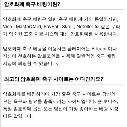
 암호화폐 축구 베팅이란?
암호화폐 축구 베팅은 일반 축구 베팅과 거의 동일하지만,
Visa , MasterCard, PayPal , Skrill , Neteller 와 같은 우리
가 익숙한 표준 지불 시스템 대신 암호화폐를 사용합니다.
암호화폐 축구 베팅을 이용하면 플레이어는 Bitcoin 이나
자신이 선호하는 알트코인을 사용해 일반적인 축구 베팅
시장에 베팅할 수 있습니다.
 최고의 암호화폐 축구 사이트는 어디인가요?
암호화폐를 베팅하기에 가장 좋은 축구 사이트는 당신의
모든 욕구와 필요를 충족시키는 사이트입니다. 큰 보너스,
특정 암호화폐 옵션 또는 당신이 가장 좋아하는 베팅 시장
이든 말입니다.