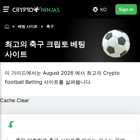
KO
Sign in
베팅 사이트
축구
최고의 축구 크립토 베팅
사이트
이 가이드에서는 August 2026 에서 최고의 Crypto
Football Betting 사이트를 살펴봅니다.
Cache Clear