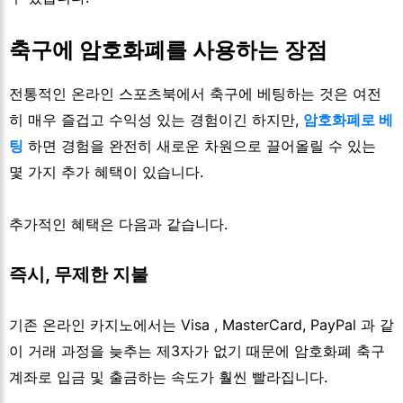
축구에 암호화폐를 사용하는 장점
전통적인 온라인 스포츠북에서 축구에 베팅하는 것은 여전
히 매우 즐겁고 수익성 있는 경험이긴 하지만,
암호화폐로 베
팅
하면 경험을 완전히 새로운 차원으로 끌어올릴 수 있는
몇 가지 추가 혜택이 있습니다.
추가적인 혜택은 다음과 같습니다.
즉시, 무제한 지불
기존 온라인 카지노에서는 Visa , MasterCard, PayPal 과 같
이 거래 과정을 늦추는 제3자가 없기 때문에 암호화폐 축구
계좌로 입금 및 출금하는 속도가 훨씬 빨라집니다.