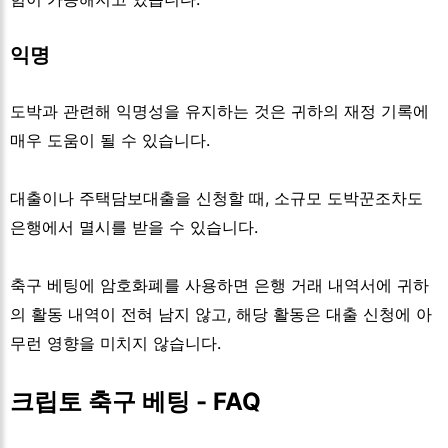
익명
도박과 관련해 익명성을 유지하는 것은 귀하의 재정 기록에
매우 도움이 될 수 있습니다.
대출이나 주택담보대출을 신청할 때, 소규모 도박꾼조차도
은행에서 멸시를 받을 수 있습니다.
축구 베팅에 암호화폐를 사용하면 은행 거래 내역서에 귀하
의 활동 내역이 전혀 남지 않고, 해당 활동은 대출 신청에 아
무런 영향을 미치지 않습니다.
크립토 축구 베팅 - FAQ