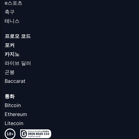
e스포츠
축구
테니스
프로모 코드
포커
카지노
라이브 딜러
곤봉
Baccarat
통화
Bitcoin
Ethereum
Litecoin