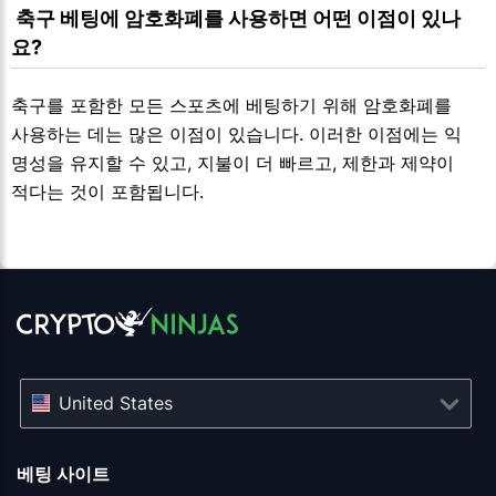
 축구 베팅에 암호화폐를 사용하면 어떤 이점이 있나
요?
축구를 포함한 모든 스포츠에 베팅하기 위해 암호화폐를
사용하는 데는 많은 이점이 있습니다. 이러한 이점에는 익
명성을 유지할 수 있고, 지불이 더 빠르고, 제한과 제약이
적다는 것이 포함됩니다.
United States
베팅 사이트