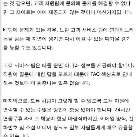
는 것 같으면, 고객 지원팀에 문의해 문제를 해결할 수 없다
면 그 사이트는 아예 제공되지 않는 것이나 마찬가지입니다.
배팅에 문제가 있는 경우, 느린 고객 서비스 팀에 연락하느라
돈을 받는 데 지연이 생기면 다시 이길 수 있는 다가올 경기
를 놓칠 수도 있습니다.
고객 서비스 팀은 빠를 뿐만 아니라 정보를 제공해야 합니다.
직원이 질문에 대한 답을 모르기 때문에 FAQ 섹션으로 안내
하는 것보다 더 짜증나는 일은 없습니다.
마지막으로, 모든 사람이 그렇게 할 수 있도록 고객 지원에
연락할 수 있는 수많은 방법이 항상 있어야 합니다. 24시간
연중무휴 라이브 채팅이 항상 바람직하지만, 이메일 양식, 전
화번호 및 소셜 미디어 링크도 일부 사람들에게 매우 유용할
수 있습니다.