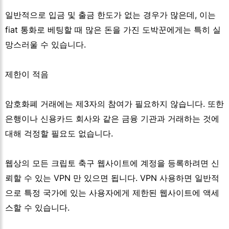
일반적으로 입금 및 출금 한도가 없는 경우가 많은데, 이는
fiat 통화로 베팅할 때 많은 돈을 가진 도박꾼에게는 특히 실
망스러울 수 있습니다.
제한이 적음
암호화폐 거래에는 제3자의 참여가 필요하지 않습니다. 또한
은행이나 신용카드 회사와 같은 금융 기관과 거래하는 것에
대해 걱정할 필요도 없습니다.
웹상의 모든 크립토 축구 웹사이트에 계정을 등록하려면 신
뢰할 수 있는 VPN 만 있으면 됩니다. VPN 사용하면 일반적
으로 특정 국가에 있는 사용자에게 제한된 웹사이트에 액세
스할 수 있습니다.