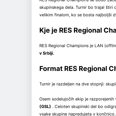
skupinskega dela. Turnir bo trajal štiri
velikim finalom, ko se bosta najboljši
Kje je RES Regional Ch
RES Regional Champions je LAN (offline
v Srbiji.
Format RES Regional 
Turnir je razdeljen na dve stopnji: skup
Osem sodelujočih ekip je razporejenih
(GSL)
. Celoten skupinski del bo odigra
vsake skupine napredujeta v končnico.