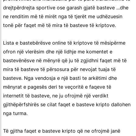
drejtpërdrejta sportive ose garash gjatë basteve ...dhe
ne renditim më të mirët nga të tjerët me udhëzuesin
tonë për faqet më të mira të basteve të kriptove.
Lista e bastebërësve online të kriptove të mësipërme
ofron një vlerësim dhe një lidhje me komentet e
bastevënësve në mënyrë që ju të zgjidhni faqet më të
mira të basteve të përsosura për nevojat tuaja të
basteve. Nga vendosja e një basti te arkëtimi dhe
mënyrat e pagesës deri te veçoritë e faqeve të
internetit të basteve, ne ju ofrojmë një verdikt
gjithëpërfshirës se cilat faqet e basteve kripto dallohen
nga turma.
Të gjitha faqet e basteve kripto që ne ofrojmë janë