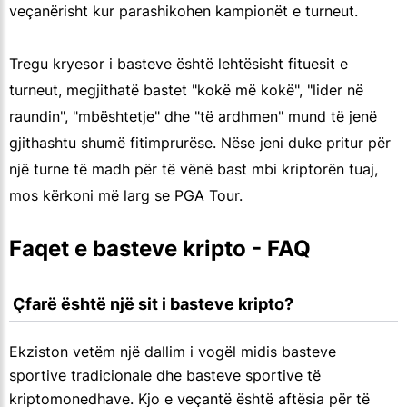
veçanërisht kur parashikohen kampionët e turneut.
Tregu kryesor i basteve është lehtësisht fituesit e
turneut, megjithatë bastet "kokë më kokë", "lider në
raundin", "mbështetje" dhe "të ardhmen" mund të jenë
gjithashtu shumë fitimprurëse. Nëse jeni duke pritur për
një turne të madh për të vënë bast mbi kriptorën tuaj,
mos kërkoni më larg se PGA Tour.
Faqet e basteve kripto - FAQ
 Çfarë është një sit i basteve kripto?
Ekziston vetëm një dallim i vogël midis basteve
sportive tradicionale dhe basteve sportive të
kriptomonedhave. Kjo e veçantë është aftësia për të