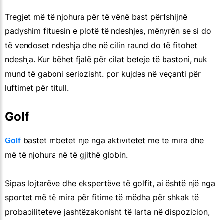
Tregjet më të njohura për të vënë bast përfshijnë
padyshim fituesin e plotë të ndeshjes, mënyrën se si do
të vendoset ndeshja dhe në cilin raund do të fitohet
ndeshja. Kur bëhet fjalë për cilat beteje të bastoni, nuk
mund të gaboni seriozisht. por kujdes në veçanti për
luftimet për titull.
Golf
Golf
bastet mbetet një nga aktivitetet më të mira dhe
më të njohura në të gjithë globin.
Sipas lojtarëve dhe ekspertëve të golfit, ai është një nga
sportet më të mira për fitime të mëdha për shkak të
probabiliteteve jashtëzakonisht të larta në dispozicion,