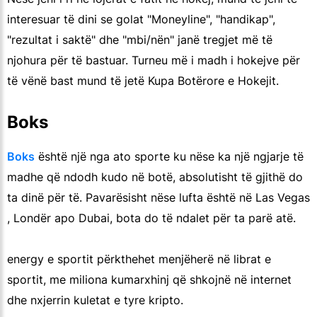
interesuar të dini se golat "Moneyline", "handikap",
"rezultat i saktë" dhe "mbi/nën" janë tregjet më të
njohura për të bastuar. Turneu më i madh i hokejve për
të vënë bast mund të jetë Kupa Botërore e Hokejit.
Boks
Boks
është një nga ato sporte ku nëse ka një ngjarje të
madhe që ndodh kudo në botë, absolutisht të gjithë do
ta dinë për të. Pavarësisht nëse lufta është në Las Vegas
, Londër apo Dubai, bota do të ndalet për ta parë atë.
energy e sportit përkthehet menjëherë në librat e
sportit, me miliona kumarxhinj që shkojnë në internet
dhe nxjerrin kuletat e tyre kripto.