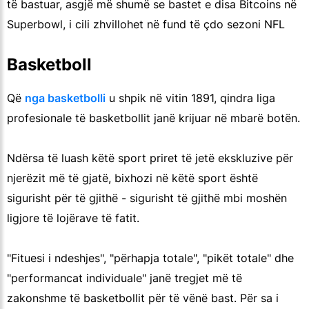
të bastuar, asgjë më shumë se bastet e disa Bitcoins në
Superbowl, i cili zhvillohet në fund të çdo sezoni NFL
Basketboll
Që
nga basketbolli
u shpik në vitin 1891, qindra liga
profesionale të basketbollit janë krijuar në mbarë botën.
Ndërsa të luash këtë sport priret të jetë ekskluzive për
njerëzit më të gjatë, bixhozi në këtë sport është
sigurisht për të gjithë - sigurisht të gjithë mbi moshën
ligjore të lojërave të fatit.
"Fituesi i ndeshjes", "përhapja totale", "pikët totale" dhe
"performancat individuale" janë tregjet më të
zakonshme të basketbollit për të vënë bast. Për sa i