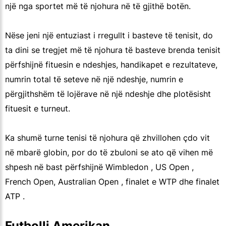
një nga sportet më të njohura në të gjithë botën.
Nëse jeni një entuziast i rregullt i basteve të tenisit, do
ta dini se tregjet më të njohura të basteve brenda tenisit
përfshijnë fituesin e ndeshjes, handikapet e rezultateve,
numrin total të seteve në një ndeshje, numrin e
përgjithshëm të lojërave në një ndeshje dhe plotësisht
fituesit e turneut.
Ka shumë turne tenisi të njohura që zhvillohen çdo vit
në mbarë globin, por do të zbuloni se ato që vihen më
shpesh në bast përfshijnë Wimbledon , US Open ,
French Open, Australian Open , finalet e WTP dhe finalet
ATP .
Futbolli Amerikan