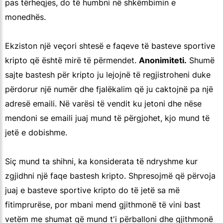
pas tërheqjes, do të humbni në shkëmbimin e
monedhës.
Ekziston një veçori shtesë e faqeve të basteve sportive
kripto që është mirë të përmendet.
Anonimiteti.
Shumë
sajte bastesh për kripto ju lejojnë të regjistroheni duke
përdorur një numër dhe fjalëkalim që ju caktojnë pa një
adresë emaili. Në varësi të vendit ku jetoni dhe nëse
mendoni se emaili juaj mund të përgjohet, kjo mund të
jetë e dobishme.
Siç mund ta shihni, ka konsiderata të ndryshme kur
zgjidhni një faqe bastesh kripto. Shpresojmë që përvoja
juaj e basteve sportive kripto do të jetë sa më
fitimprurëse, por mbani mend gjithmonë të vini bast
vetëm me shumat që mund t'i përballoni dhe gjithmonë