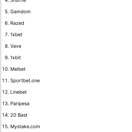
Shuffle
Gamdom
Razed
1xbet
Vave
1xbit
Melbet
Sportbet.one
Linebet
Paripesa
20 Bast
Mystake.com