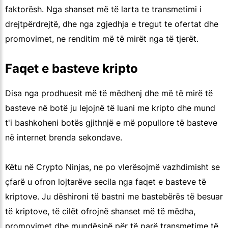
faktorësh. Nga shanset më të larta te transmetimi i
drejtpërdrejtë, dhe nga zgjedhja e tregut te ofertat dhe
promovimet, ne renditim më të mirët nga të tjerët.
Faqet e basteve kripto
Disa nga prodhuesit më të mëdhenj dhe më të mirë të
basteve në botë ju lejojnë të luani me kripto dhe mund
t'i bashkoheni botës gjithnjë e më popullore të basteve
në internet brenda sekondave.
Këtu në Crypto Ninjas, ne po vlerësojmë vazhdimisht se
çfarë u ofron lojtarëve secila nga faqet e basteve të
kriptove. Ju dëshironi të bastni me bastebërës të besuar
të kriptove, të cilët ofrojnë shanset më të mëdha,
promovimet dhe mundësinë për të parë transmetime të