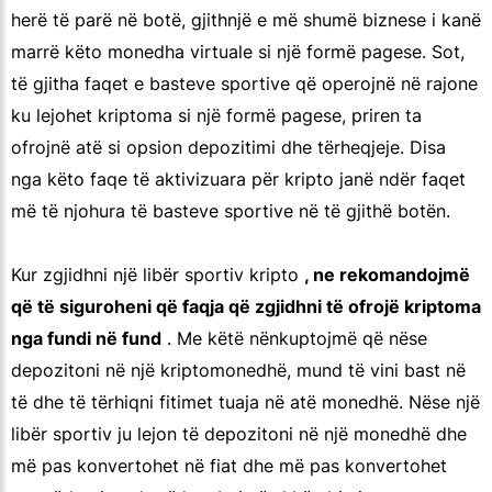
herë të parë në botë, gjithnjë e më shumë biznese i kanë
marrë këto monedha virtuale si një formë pagese. Sot,
të gjitha faqet e basteve sportive që operojnë në rajone
ku lejohet kriptoma si një formë pagese, priren ta
ofrojnë atë si opsion depozitimi dhe tërheqjeje. Disa
nga këto faqe të aktivizuara për kripto janë ndër faqet
më të njohura të basteve sportive në të gjithë botën.
Kur zgjidhni një libër sportiv kripto
, ne rekomandojmë
që të siguroheni që faqja që zgjidhni të ofrojë kriptoma
nga fundi në fund
. Me këtë nënkuptojmë që nëse
depozitoni në një kriptomonedhë, mund të vini bast në
të dhe të tërhiqni fitimet tuaja në atë monedhë. Nëse një
libër sportiv ju lejon të depozitoni në një monedhë dhe
më pas konvertohet në fiat dhe më pas konvertohet