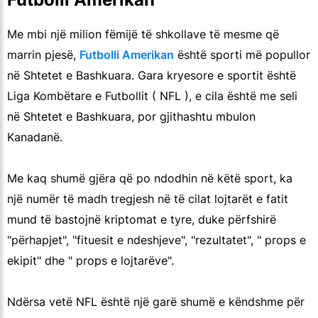
Me mbi një milion fëmijë të shkollave të mesme që
marrin pjesë,
Futbolli Amerikan
është sporti më popullor
në Shtetet e Bashkuara. Gara kryesore e sportit është
Liga Kombëtare e Futbollit ( NFL ), e cila është me seli
në Shtetet e Bashkuara, por gjithashtu mbulon
Kanadanë.
Me kaq shumë gjëra që po ndodhin në këtë sport, ka
një numër të madh tregjesh në të cilat lojtarët e fatit
mund të bastojnë kriptomat e tyre, duke përfshirë
"përhapjet", "fituesit e ndeshjeve", "rezultatet", " props e
ekipit" dhe " props e lojtarëve".
Ndërsa vetë NFL është një garë shumë e këndshme për