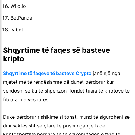
Wild.io
BetPanda
Ivibet
Shqyrtime të faqes së basteve
kripto
Shqyrtime të faqeve të basteve Crypto
janë një nga
mjetet më të rëndësishme që duhet përdorur kur
vendosni se ku të shpenzoni fondet tuaja të kriptove të
fituara me vështirësi.
Duke përdorur rishikime si tonat, mund të siguroheni se
dini saktësisht se çfarë të prisni nga një faqe
kriptosportive përpara se të shikoni faqen e tyre të