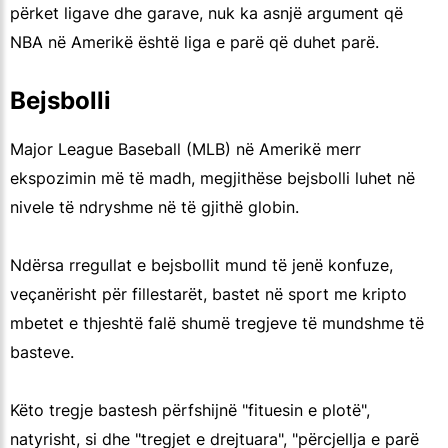
përket ligave dhe garave, nuk ka asnjë argument që
NBA në Amerikë është liga e parë që duhet parë.
Bejsbolli
Major League Baseball
(MLB) në Amerikë merr
ekspozimin më të madh, megjithëse bejsbolli luhet në
nivele të ndryshme në të gjithë globin.
Ndërsa rregullat e bejsbollit mund të jenë konfuze,
veçanërisht për fillestarët, bastet në sport me kripto
mbetet e thjeshtë falë shumë tregjeve të mundshme të
basteve.
Këto tregje bastesh përfshijnë "fituesin e plotë",
natyrisht, si dhe "tregjet e drejtuara", "përcjellja e parë