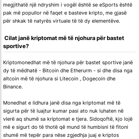
megjithatë një ndryshim i vogël është se eSports është
pak më popullor në faqet e basteve kripto, me gjasë
për shkak të natyrës virtuale të të dy elementëve.
 Cilat janë kriptomat më të njohura për bastet 
sportive?
Kriptomonedhat më të njohura për bastet sportive janë
dy të mëdhatë - Bitcoin dhe Etherurm - si dhe disa nga
altcoin më të njohura si Litecoin , Dogecoin dhe
Binance.
Monedhat e lidhura janë disa nga kriptomat më të
sigurta për të luajtur kumar pasi ato nuk luhaten në
vlerë aq shumë sa kriptomat e tjera. Sidoqoftë, kjo lojë
më e sigurt do të thotë që mund të humbisni të fitoni
shumë më tepër para nëse zgjedhja juaj e kriptos