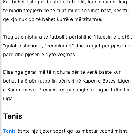
Kur bëhet fjalë për bastet e futbollit, ka një numër kaq
të madh tregjesh në të cilat mund të vihet bast, kështu
që kjo nuk do të bëhet kurrë e mërzitshme.
Tregjet e njohura të futbollit përfshijnë "fituesin e plotë",
"golat e shënuar", "hendikapët" dhe tregjet për pjesën e
parë dhe pjesën e dytë veçmas.
Disa nga garat më të njohura për të vënë baste kur
bëhet fjalë për futbollin përfshijnë Kupën e Botës, Ligën
e Kampionëve, Premier League angleze, Ligue 1 dhe La
Liga.
Tenis
Tenis
është një tjetër sport që ka mbetur vazhdimisht