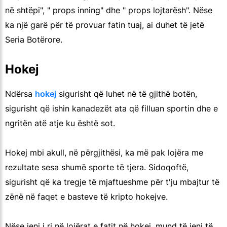
në shtëpi", " props inning" dhe " props lojtarësh". Nëse
ka një garë për të provuar fatin tuaj, ai duhet të jetë
Seria Botërore.
Hokej
Ndërsa
hokej
sigurisht që luhet në të gjithë botën,
sigurisht që ishin kanadezët ata që filluan sportin dhe e
ngritën atë atje ku është sot.
Hokej mbi akull, në përgjithësi, ka më pak lojëra me
rezultate sesa shumë sporte të tjera. Sidoqoftë,
sigurisht që ka tregje të mjaftueshme për t'ju mbajtur të
zënë në faqet e basteve të kripto hokejve.
Nëse jeni i ri në lojërat e fatit në hokej, mund të jeni të