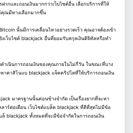
รฝากและถอนเงินมากกว่าเว็บไซต์อื่น เลือกบริการที่ให้
้คุณมีทางเลือกมากขึ้น
itcoin นั้นมีการเคลื่อนไหวอย่างรวดเร็ว คุณอาจต้องเข้า
ังเว็บไซต์ blackjack อื่นที่ยอมรับสกุลเงินดิจิทัลหรือทำ
จดำเนินการถอนเงินของคุณภายในไม่กี่วัน ในขณะที่บาง
หาคาสิโนแบ blackjack แจ็คคริปโตที่ให้บริการถอนเงิน
jack มาตรฐานนั้นค่อนข้างจำกัด เป็นเรื่องยากที่จะหา
าร์ต่อเดือน เว็บไซต์แบล็ค blackjack ที่ดีที่สุดไม่มีข้อ
บล็ blackjack ทั้งหมดที่จะมีข้อจำกัดในการถอนเงิน