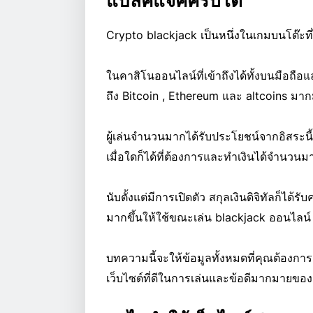
แบล็คแจ็คคริปโต
Crypto blackjack เป็นหนึ่งในเกมบนโต๊ะท
ในคาสิโนออนไลน์ที่เข้าถึงได้ทั้งบนมือถือ
ถึง Bitcoin , Ethereum และ altcoins มา
ผู้เล่นจำนวนมากได้รับประโยชน์จากอิสระน
เมื่อใดก็ได้ที่ต้องการและทำเงินได้จำนวนม
นับตั้งแต่มีการเปิดตัว สกุลเงินดิจิทัลก็ได้
มากขึ้นให้ใช้ขณะเล่น blackjack ออนไลน์
บทความนี้จะให้ข้อมูลทั้งหมดที่คุณต้องการเ
เว็บไซต์ที่ดีในการเล่นและข้อดีมากมายของ