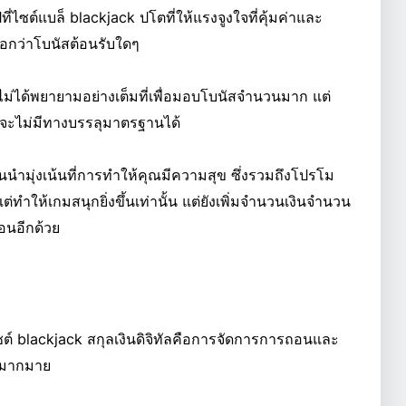
ไซต์แบล็ blackjack ปโตที่ให้แรงจูงใจที่คุ้มค่าและ
ือกว่าโบนัสต้อนรับใดๆ
ญ่ไม่ได้พยายามอย่างเต็มที่เพื่อมอบโบนัสจำนวนมาก แต่
หญ่จะไม่มีทางบรรลุมาตรฐานได้
้นนำมุ่งเน้นที่การทำให้คุณมีความสุข ซึ่งรวมถึงโปรโม
ต่ทำให้เกมสนุกยิ่งขึ้นเท่านั้น แต่ยังเพิ่มจำนวนเงินจำนวน
ือนอีกด้วย
ซต์ blackjack สกุลเงินดิจิทัลคือการจัดการการถอนและ
อกมากมาย