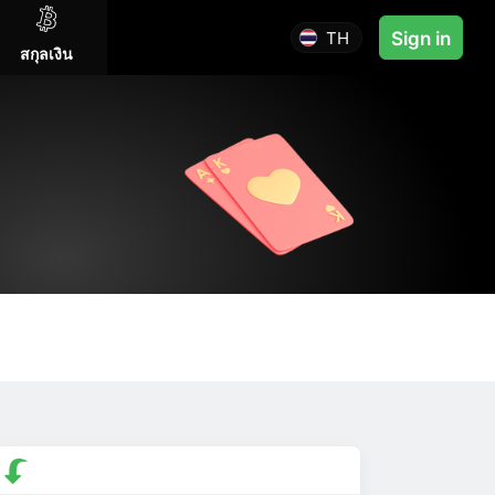
TH
Sign in
สกุลเงิน