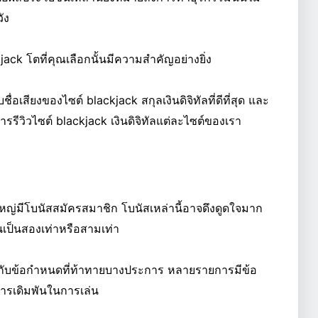
ัง
kjack โตที่คุณเลือกนั้นมีความสำคัญอย่างยิ่ง
ชื่อเสียงของไซต์ blackjack สกุลเงินดิจิทัลที่ดีที่สุด และ
การรีวิวไซต์ blackjack เงินดิจิทัลแต่ละไซต์ของเรา
วนใหญ่มีโบนัสสมัครสมาชิก โบนัสเหล่านี้อาจดึงดูดใจมาก
นเป็นสองเท่าหรือสามเท่า
อมกับข้อกำหนดที่ท้าทายบางประการ หลายรายการมีข้อ
การเดิมพันในการเล่น