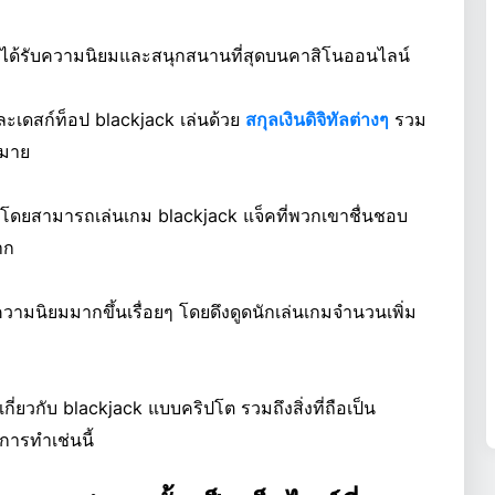
ี่ได้รับความนิยมและสนุกสนานที่สุดบนคาสิโนออนไลน์
และเดสก์ท็อป blackjack เล่นด้วย
สกุลเงินดิจิทัลต่างๆ
รวม
กมาย
ี้โดยสามารถเล่นเกม blackjack แจ็คที่พวกเขาชื่นชอบ
าก
รับความนิยมมากขึ้นเรื่อยๆ โดยดึงดูดนักเล่นเกมจำนวนเพิ่ม
กี่ยวกับ blackjack แบบคริปโต รวมถึงสิ่งที่ถือเป็น
การทำเช่นนี้