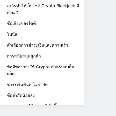
อะไรทำให้เว็บไซต์ Crypto Blackjack ดี
เยี่ยม?
ชื่อเสียงของไซต์
โบนัส
ตัวเลือกการชำระเงินและความเร็ว
การสนับสนุนลูกค้า
ข้อดีของการใช้ Crypto สำหรับแบล็ค
แจ็ค
ชำระเงินทันที ไม่จำกัด
ข้อจำกัดน้อยลง
ประสบการณ์ที่ปลอดภัยยิ่งขึ้น