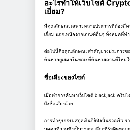
อะไรทำให้เว็บไซต์ Crypto 
เยี่ยม?
มีคุณลักษณะเฉพาะหลายประการที่ต้องมีคะแน
เยี่ยม นอกเหนือจากเกณฑ์อื่นๆ ทั้งหมดที่ทำ
ต่อไปนี้คือคุณลักษณะสำคัญบางประการของเ
ค้นหาอยู่เสมอในขณะที่ค้นหาสถานที่ใหม่ใ
ชื่อเสียงของไซต์
เมื่อทำการค้นหาเว็บไซต์ blackjack คริปโ
ถึงชื่อเสียงด้วย
การทำธุรกรรมสกุลเงินดิจิทัลนั้นรวดเร็ว
บุคคลที่สามซึ่งเป็นรายละเอียดที่รับผิดชอ