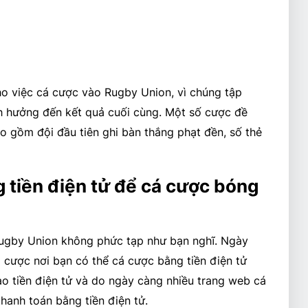
o việc cá cược vào Rugby Union, vì chúng tập
h hưởng đến kết quả cuối cùng. Một số cược đề
 gồm đội đầu tiên ghi bàn thắng phạt đền, số thẻ
 tiền điện tử để cá cược bóng
Rugby Union không phức tạp như bạn nghĩ. Ngày
 cược nơi bạn có thể cá cược bằng tiền điện tử
ao tiền điện tử và do ngày càng nhiều trang web cá
hanh toán bằng tiền điện tử.