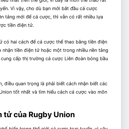
u nhất trên thế giới, vì đây là môn thể thao rất
uyến. Vì vậy, cho dù bạn mới bắt đầu cá cược
 tảng mới để cá cược, thì vẫn có rất nhiều lựa
c tiền điện tử.
ử có hai cách để cá cược thể thao bằng tiền điện
p nhận tiền điện tử hoặc một trong nhiều nền tảng
 cung cấp thị trường cá cược Liên đoàn bóng bầu
n, điều quan trọng là phải biết cách nhận biết các
Union tốt nhất và tìm hiểu cách cá cược vào môn
n tử của Rugby Union
hổ biến trong thế giới cá cược trực tuyến, vì vậy