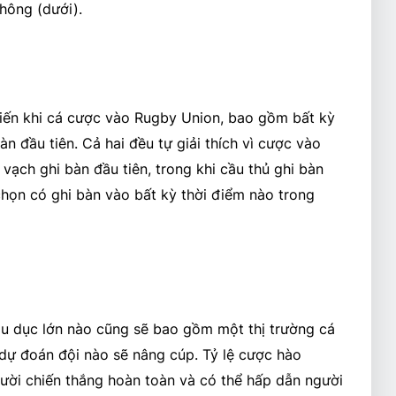
hông (dưới).
biến khi cá cược vào Rugby Union, bao gồm bất kỳ
n đầu tiên. Cả hai đều tự giải thích vì cược vào
 vạch ghi bàn đầu tiên, trong khi cầu thủ ghi bàn
chọn có ghi bàn vào bất kỳ thời điểm nào trong
ầu dục lớn nào cũng sẽ bao gồm một thị trường cá
 dự đoán đội nào sẽ nâng cúp. Tỷ lệ cược hào
ười chiến thắng hoàn toàn và có thể hấp dẫn người