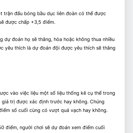
ột trận đấu bóng bầu dục liên đoàn có thể được
 sẽ được chấp +3,5 điểm.
ng dự đoán họ sẽ thắng, hòa hoặc không thua nhiều
c yêu thích là dự đoán đội được yêu thích sẽ thắng
cược vào việc liệu một số liệu thống kê cụ thể trong
giá trị được xác định trước hay không. Chúng
điểm số cuối cùng có vượt quá vạch hay không.
50 điểm, người chơi sẽ dự đoán xem điểm cuối