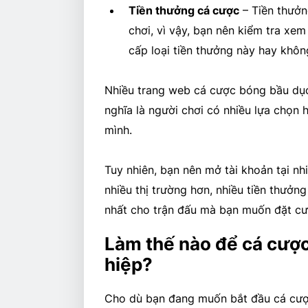
Tiền thưởng cá cược
– Tiền thưởn
chơi, vì vậy, bạn nên kiểm tra xe
cấp loại tiền thưởng này hay khôn
Nhiều trang web cá cược bóng bầu dục 
nghĩa là người chơi có nhiều lựa chọn 
mình.
Tuy nhiên, bạn nên mở tài khoản tại nh
nhiều thị trường hơn, nhiều tiền thưởn
nhất cho trận đấu mà bạn muốn đặt cư
Làm thế nào để cá cược
hiệp?
Cho dù bạn đang muốn bắt đầu cá cượ