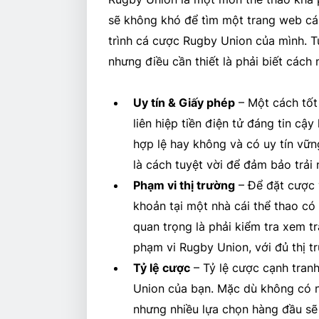
sẽ không khó để tìm một trang web cá 
trình cá cược Rugby Union của mình. Tu
nhưng điều cần thiết là phải biết cách 
Uy tín & Giấy phép
– Một cách tốt
liên hiệp tiền điện tử đáng tin cậ
hợp lệ hay không và có uy tín vữ
là cách tuyệt vời để đảm bảo trải 
Phạm vi thị trường
– Để đặt cược 
khoản tại một nhà cái thể thao có
quan trọng là phải kiểm tra xem 
phạm vi Rugby Union, với đủ thị t
Tỷ lệ cược
– Tỷ lệ cược cạnh tranh
Union của bạn. Mặc dù không có n
nhưng nhiều lựa chọn hàng đầu sẽ 