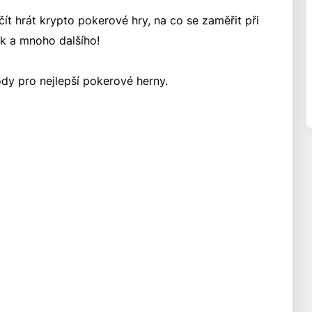
čít hrát krypto pokerové hry, na co se zaměřit při
k a mnoho dalšího!
dy pro nejlepší pokerové herny.