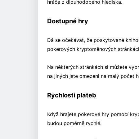
hráče z dlouhodobého hlediska.
Dostupné hry
Dá se očekávat, že poskytované kniho
pokerových kryptoměnových stránkách 
Na některých stránkách si můžete vybr
na jiných jste omezeni na malý počet h
Rychlosti plateb
Když hrajete pokerové hry pomocí kry
budou poměrně rychlé.