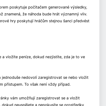
forem poskytuje počítačem generované výsledky,
což znamená, že náhoda bude hrát významný vliv.
rové hry poskytují hráčům stejnou šanci předvést
 a vložíte peníze, dokud nezjistíte, zda je to ve
 jednoduše nedovolí zaregistrovat se nebo vložit
m přístupem. To však není vždy případ.
ánky vám umožňují zaregistrovat se a vložit
, dokud neuspějete a nepokusíte se prostředky