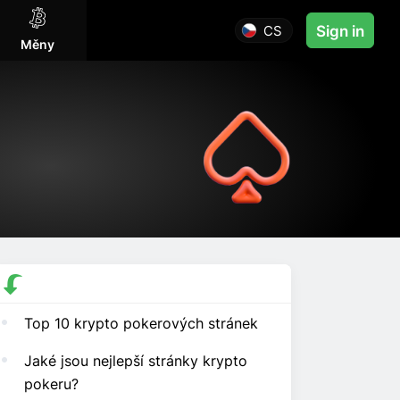
CS
Sign in
Měny
Top 10 krypto pokerových stránek
Jaké jsou nejlepší stránky krypto
pokeru?