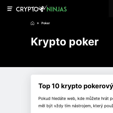
Poker
Krypto poker
Top 10 krypto pokerov
Pokud hledáte web, kde můžete hrát 
měl být vždy tím nástrojem, který použí