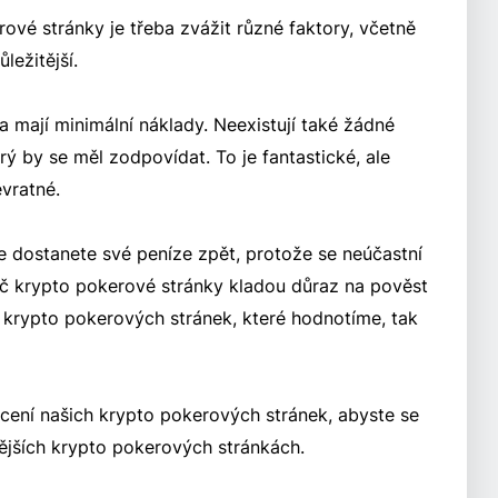
rové stránky je třeba zvážit různé faktory, včetně
ležitější.
a mají minimální náklady. Neexistují také žádné
erý by se měl zodpovídat. To je fantastické, ale
vratné.
e dostanete své peníze zpět, protože se neúčastní
oč krypto pokerové stránky kladou důraz na pověst
ce krypto pokerových stránek, které hodnotíme, tak
nocení našich krypto pokerových stránek, abyste se
čnějších krypto pokerových stránkách.