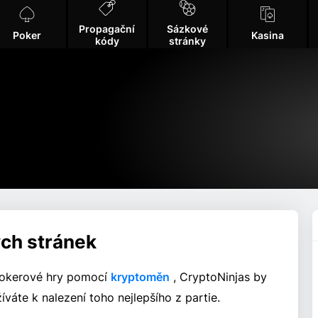
Propagační
Sázkové
Poker
Kasina
kódy
stránky
ých stránek
pokerové hry pomocí
kryptoměn
, CryptoNinjas by
váte k nalezení toho nejlepšího z partie.