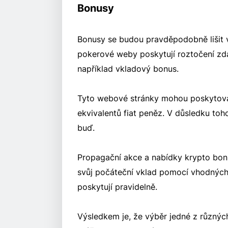
Bonusy
Bonusy se budou pravděpodobně lišit v
pokerové weby poskytují roztočení z
například vkladový bonus.
Tyto webové stránky mohou poskytova
ekvivalentů fiat peněz. V důsledku toh
buď.
Propagační akce a nabídky krypto bon
svůj počáteční vklad pomocí vhodných
poskytují pravidelně.
Výsledkem je, že výběr jedné z různý