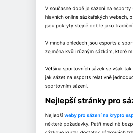
V současné době je sázení na esporty
hlavních online sázkařských webech, p
jsou pokryty stejně dobře jako tradiční
V mnoha ohledech jsou esports a sport
zejména kvůli různým sázkám, které m
Většina sportovních sázek se však tak 
jak sázet na esports relativně jednod
sportovním sázení.
Nejlepší stránky pro s
Nejlepší
weby pro sázení na krypto es
některé požadavky. Patří mezi ně bez
sázkové kurzy, dostatek sázkových tr