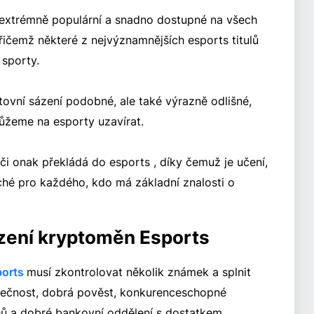
 extrémně populární a snadno dostupné na všech
řičemž některé z nejvýznamnějších esports titulů
 sporty.
ovní sázení podobné, ale také výrazně odlišné,
ůžeme na esporty uzavírat.
či onak překládá do esports , díky čemuž je učení,
uché pro každého, kdo má základní znalosti o
ázení kryptoměn Esports
ports
musí zkontrolovat několik známek a splnit
pečnost, dobrá pověst, konkurenceschopné
hů a dobré bankovní oddělení s dostatkem