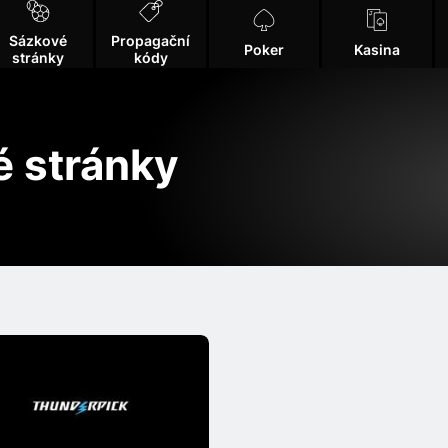
Sázkové
Propagační
Poker
Kasina
stránky
kódy
é stránky