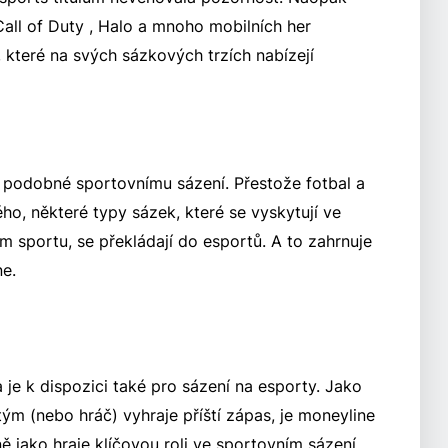
 Call of Duty , Halo a mnoho mobilních her
 které na svých sázkových trzích nabízejí
 podobné sportovnímu sázení. Přestože fotbal a
o, některé typy sázek, které se vyskytují ve
ím sportu, se překládají do esportů. A to zahrnuje
e.
 je k dispozici také pro sázení na esporty. Jako
ým (nebo hráč) vyhraje příští zápas, je moneyline
ně jako hraje klíčovou roli ve sportovním sázení.