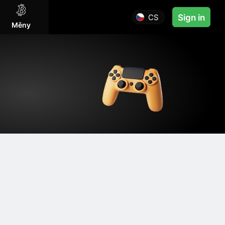
CS
Sign in
Měny