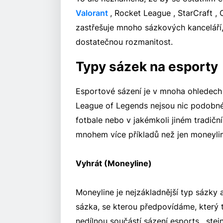
Valorant
, Rocket League , StarCraft ,
zastřešuje mnoho sázkových kanceláří,
dostatečnou rozmanitost.
Typy sázek na esporty
Esportové sázení je v mnoha ohledech
League of Legends nejsou nic podobnéh
fotbale nebo v jakémkoli jiném tradičn
mnohem více příkladů než jen moneylin
Vyhrát (Moneyline)
Moneyline je nejzákladnější typ sázky a
sázka, se kterou předpovídáme, který t
nedílnou součástí sázení esports , stej