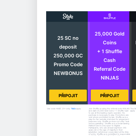
25,000 Gold
25 SC no
Coins
deposit
+ 1 Shuffle
250,000 GC
Cash
Promo Code
Referral Code
NEWBONUS
NINJAS
PŘIPOJIT
PŘIPOJIT
Use code HUGE. 21+ only.
T&Cs
apply
Join Shuffle.us using the referral code NINJAS
The B
and claim 25,000 Gold Coins + 1 Shuffle Cash
apply
to use at this leading crypto operator. No
purchase is necessary to play. Promotions are
void where prohibited by law. Shuffle.us is a
play-for-fun website intended for amusement
purposes only. Shuffle.us does not offer “real-
money gambling.” Shuffle.us is a Social Gaming
Platform and is only open to Eligible
Participants, who are at least eighteen (18)
years old or the age of majority in their
jurisdiction (whichever occurs later) at the time
of entry. Shuffle.us is committed to responsible