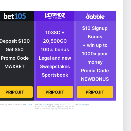
$10 Signup
103SC +
Bonus
Deposit $100
20,500GC
+ win up to
Get $50
100% bonus
1000x your
Promo Code
Legal and new
money
MAXBET
Sweepstakes
Promo Code
Sportsbook
NEWBONUS
PŘIPOJIT
PŘIPOJIT
PŘIPOJIT
et105.ag code is MAXBET. 18+.
T&Cs
21+ only.
T&Cs
apply. Get up to 103SC +
18+.
T&Cs
apply.
20,500 GC for free with Legendz. The promo
code to use when signing up is NEWBONUS.