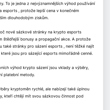
zy. To je jedna z nejvýznamnějších výhod používání
a esports , protože lepší cena v konečném
šším dlouhodobým ziskům.
oč nové sázkové stránky na krypto esports
em štědřejší bonusy a propagační akce. A protože
 také stránky pro sázení esports , není těžké najít
 které jsou pro sázející esports mimořádně cenné.
vních výhod krypto sázení jsou vklady a výběry,
ní platební metody.
ýběry kryptoměn rychlé, ale nabízejí také úplnou
, kteří chtějí mít svou sázkovou činnost pod