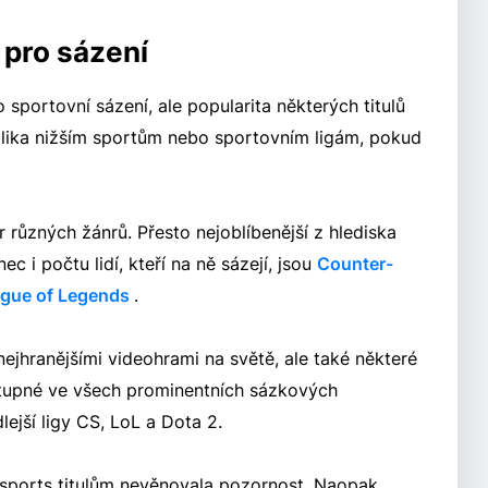
 pro sázení
 sportovní sázení, ale popularita některých titulů
lika nižším sportům nebo sportovním ligám, pokud
 různých žánrů. Přesto nejoblíbenější z hlediska
c i počtu lidí, kteří na ně sázejí, jsou
Counter-
gue of Legends
.
 nejhranějšími videohrami na světě, ale také některé
ostupné ve všech prominentních sázkových
dlejší ligy CS, LoL a Dota 2.
esports titulům nevěnovala pozornost. Naopak