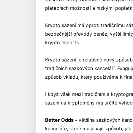
platebních možností a nízkými poplatk
Krypto sázení má oproti tradičnímu sáz
bezpečnější převody peněz, vyšší limi
krypto esports .
Krypto sázení je relativně nový způso
tradičních sázkových kanceláří. Funguje 
způsob vkladu, který používáme k fina
I když však mezi tradičním a kryptogr
sázení na kryptoměny má určité výhod
Better Odds –
většina sázkových kancel
kanceláře, které musí najít způsob, jak