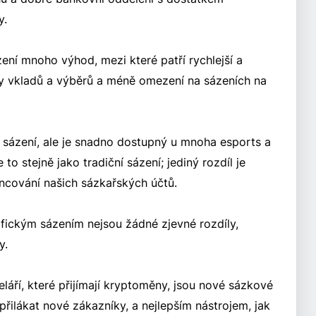
y.
ení mnoho výhod, mezi které patří rychlejší a
ty vkladů a výběrů a méně omezení na sázeních na
b sázení, ale je snadno dostupný u mnoha esports a
to stejně jako tradiční sázení; jediný rozdíl je
ncování našich sázkařských účtů.
afickým sázením nejsou žádné zjevné rozdíly,
y.
áří, které přijímají kryptoměny, jsou nové sázkové
 přilákat nové zákazníky, a nejlepším nástrojem, jak