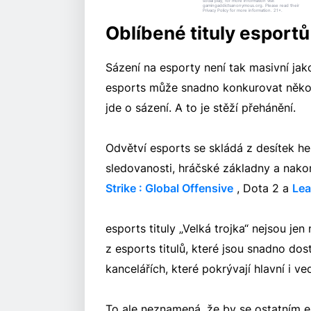
social play, for more information visit
gamingaddictsanonymous.org. Please read their
Privacy Policy for more information. 21+.
Oblíbené tituly esportů
Sázení na esporty není tak masivní jako
esports může snadno konkurovat něko
jde o sázení. A to je stěží přehánění.
Odvětví esports se skládá z desítek her
sledovanosti, hráčské základny a nakone
Strike : Global Offensive
, Dota 2 a
Lea
esports tituly „Velká trojka“ nejsou jen
z esports titulů, které jsou snadno d
kancelářích, které pokrývají hlavní i ve
To ale neznamená, že by se ostatním 