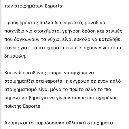
των στοιχημάτων Esports .
Προσφέροντας πολλά διαφορετικά, μοναδικά
παιχνίδια για στοιχήματα, γρήγορη δράση και στιγμές
που δαγκώνουν τα νύχια, είναι εύκολο να καταλάβει
κανείς γιατί τα στοιχήματα esports έχουν γίνει τόσο
δημοφιλή.
Και ενώ ο καθένας μπορεί να αρχίσει να
στοιχηματίζει στα esports , η εγγραφή σε έναν καλό
στοιχηματισμό είναι μόνο το πρώτο αλλά το πιο
σημαντικό βήμα για να γίνει κάποιος επιτυχημένος
παίκτης Esports .
Ακόμη και τα παραδοσιακά αθλητικά στοιχήματα