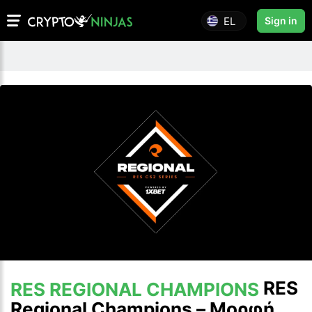
EL
Sign in
RES
RES REGIONAL CHAMPIONS
Regional Champions – Μορφή