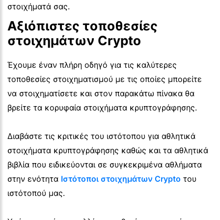
στοιχήματά σας.
Αξιόπιστες τοποθεσίες
στοιχημάτων Crypto
Έχουμε έναν πλήρη οδηγό για τις καλύτερες
τοποθεσίες στοιχηματισμού με τις οποίες μπορείτε
να στοιχηματίσετε και στον παρακάτω πίνακα θα
βρείτε τα κορυφαία στοιχήματα κρυπτογράφησης.
Διαβάστε τις κριτικές του ιστότοπου για αθλητικά
στοιχήματα κρυπτογράφησης καθώς και τα αθλητικά
βιβλία που ειδικεύονται σε συγκεκριμένα αθλήματα
στην ενότητα
Ιστότοποι στοιχημάτων Crypto
του
ιστότοπού μας.