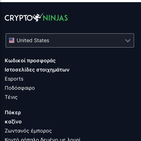
United States
Κωδικοί προσφοράς
Ιστοσελίδες στοιχημάτων
Esports
Ποδόσφαιρο
Τένις
Πόκερ
καζίνο
Ζωντανός έμπορος
Κοντό ρόπαλο δεμένο με λουρί