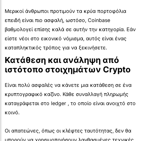
Μερικοί άνθρωποι προτιμούν τα κρύα πορτοφόλια
επειδή είναι πιο ασφαλή, ωστόσο, Coinbase
βαθμολογεί επίσης καλά σε αυτήν την κατηγορία. Εάν
είστε νέοι στο εικονικό νόμισμα, αυτός είναι ένας
καταπληκτικός τρόπος για να ξεκινήσετε.
Κατάθεση και ανάληψη από
ιστότοπο στοιχημάτων Crypto
Είναι πολύ ασφαλές να κάνετε μια κατάθεση σε ένα
κρυπτογραφικό καζίνο. Κάθε συναλλαγή πληρωμής
καταγράφεται στο ledger , το οποίο είναι ανοιχτό στο
κοινό.
Οι απατεώνες, όπως οι κλέφτες ταυτότητας, δεν θα
μπορούν να χρησιμοποιήσουν λανθασμένες τεχνικές