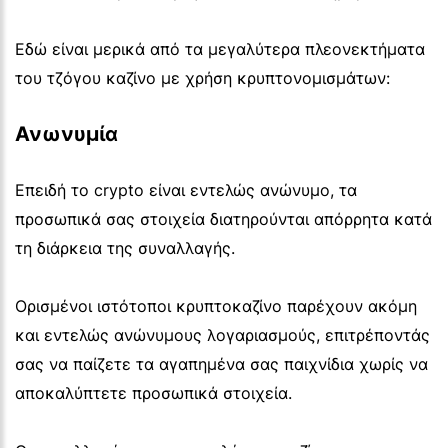
Εδώ είναι μερικά από τα μεγαλύτερα πλεονεκτήματα
του τζόγου καζίνο με χρήση κρυπτονομισμάτων:
Ανωνυμία
Επειδή το crypto είναι εντελώς ανώνυμο, τα
προσωπικά σας στοιχεία διατηρούνται απόρρητα κατά
τη διάρκεια της συναλλαγής.
Ορισμένοι ιστότοποι κρυπτοκαζίνο παρέχουν ακόμη
και εντελώς ανώνυμους λογαριασμούς, επιτρέποντάς
σας να παίζετε τα αγαπημένα σας παιχνίδια χωρίς να
αποκαλύπτετε προσωπικά στοιχεία.