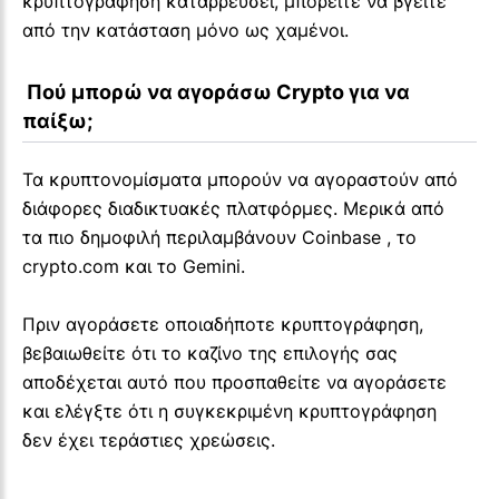
κρυπτογράφηση καταρρεύσει, μπορείτε να βγείτε
από την κατάσταση μόνο ως χαμένοι.
 Πού μπορώ να αγοράσω Crypto για να 
παίξω;
Τα κρυπτονομίσματα μπορούν να αγοραστούν από
διάφορες διαδικτυακές πλατφόρμες. Μερικά από
τα πιο δημοφιλή περιλαμβάνουν Coinbase , το
crypto.com και το Gemini.
Πριν αγοράσετε οποιαδήποτε κρυπτογράφηση,
βεβαιωθείτε ότι το καζίνο της επιλογής σας
αποδέχεται αυτό που προσπαθείτε να αγοράσετε
και ελέγξτε ότι η συγκεκριμένη κρυπτογράφηση
δεν έχει τεράστιες χρεώσεις.