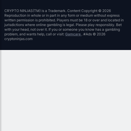
CRYPTO NINJAS(TM) is a Trademark. Content Copyright © 2026
Reproduction in whole or in part in any form or medium without express
written permission is prohibited. Players must be 18 or over and located in
jurisdictions where online gambling is legal. Please play responsibly. Bet
with your head, not over it. If you or someone you know has a gambling
problem, and wants help, call or visit:
Gamcare
. #Ads © 2026
cryptoninjas.com