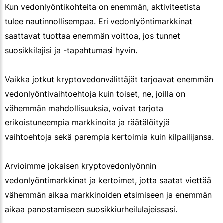
Kun vedonlyöntikohteita on enemmän, aktiviteetista
tulee nautinnollisempaa. Eri vedonlyöntimarkkinat
saattavat tuottaa enemmän voittoa, jos tunnet
suosikkilajisi ja -tapahtumasi hyvin.
Vaikka jotkut kryptovedonvälittäjät tarjoavat enemmän
vedonlyöntivaihtoehtoja kuin toiset, ne, joilla on
vähemmän mahdollisuuksia, voivat tarjota
erikoistuneempia markkinoita ja räätälöityjä
vaihtoehtoja sekä parempia kertoimia kuin kilpailijansa.
Arvioimme jokaisen kryptovedonlyönnin
vedonlyöntimarkkinat ja kertoimet, jotta saatat viettää
vähemmän aikaa markkinoiden etsimiseen ja enemmän
aikaa panostamiseen suosikkiurheilulajeissasi.