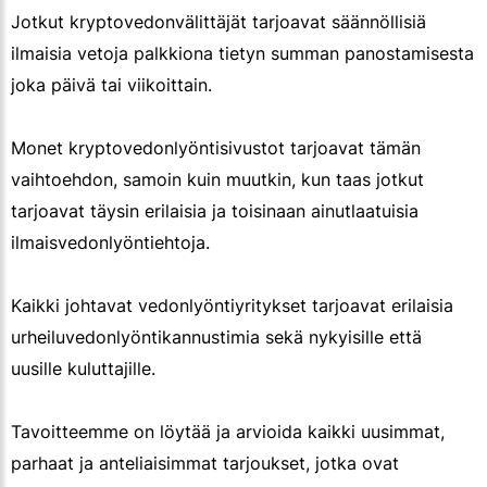
Jotkut kryptovedonvälittäjät tarjoavat säännöllisiä
ilmaisia vetoja palkkiona tietyn summan panostamisesta
joka päivä tai viikoittain.
Monet kryptovedonlyöntisivustot tarjoavat tämän
vaihtoehdon, samoin kuin muutkin, kun taas jotkut
tarjoavat täysin erilaisia ja toisinaan ainutlaatuisia
ilmaisvedonlyöntiehtoja.
Kaikki johtavat vedonlyöntiyritykset tarjoavat erilaisia
urheiluvedonlyöntikannustimia sekä nykyisille että
uusille kuluttajille.
Tavoitteemme on löytää ja arvioida kaikki uusimmat,
parhaat ja anteliaisimmat tarjoukset, jotka ovat