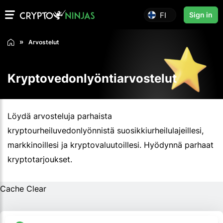
FI
Sign in
Arvostelut
Kryptovedonlyöntiarvostelut
Löydä arvosteluja parhaista
kryptourheiluvedonlyönnistä suosikkiurheilulajeillesi,
markkinoillesi ja kryptovaluutoillesi. Hyödynnä parhaat
kryptotarjoukset.
Cache Clear