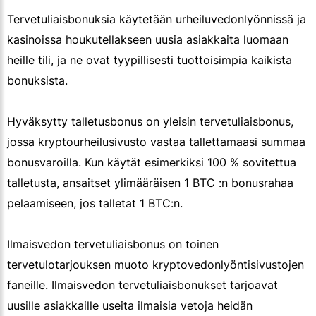
Tervetuliaisbonuksia käytetään urheiluvedonlyönnissä ja
kasinoissa houkutellakseen uusia asiakkaita luomaan
heille tili, ja ne ovat tyypillisesti tuottoisimpia kaikista
bonuksista.
Hyväksytty talletusbonus on yleisin tervetuliaisbonus,
jossa kryptourheilusivusto vastaa tallettamaasi summaa
bonusvaroilla. Kun käytät esimerkiksi 100 % sovitettua
talletusta, ansaitset ylimääräisen 1 BTC :n bonusrahaa
pelaamiseen, jos talletat 1 BTC:n.
Ilmaisvedon tervetuliaisbonus on toinen
tervetulotarjouksen muoto kryptovedonlyöntisivustojen
faneille. Ilmaisvedon tervetuliaisbonukset tarjoavat
uusille asiakkaille useita ilmaisia vetoja heidän