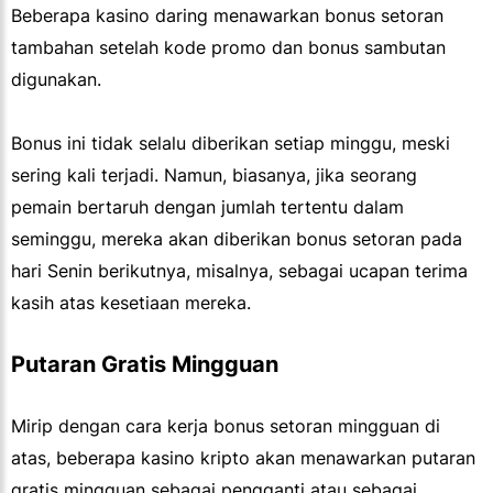
Beberapa kasino daring menawarkan bonus setoran
tambahan setelah kode promo dan bonus sambutan
digunakan.
Bonus ini tidak selalu diberikan setiap minggu, meski
sering kali terjadi. Namun, biasanya, jika seorang
pemain bertaruh dengan jumlah tertentu dalam
seminggu, mereka akan diberikan bonus setoran pada
hari Senin berikutnya, misalnya, sebagai ucapan terima
kasih atas kesetiaan mereka.
Putaran Gratis Mingguan
Mirip dengan cara kerja bonus setoran mingguan di
atas, beberapa kasino kripto akan menawarkan putaran
gratis mingguan sebagai pengganti atau sebagai