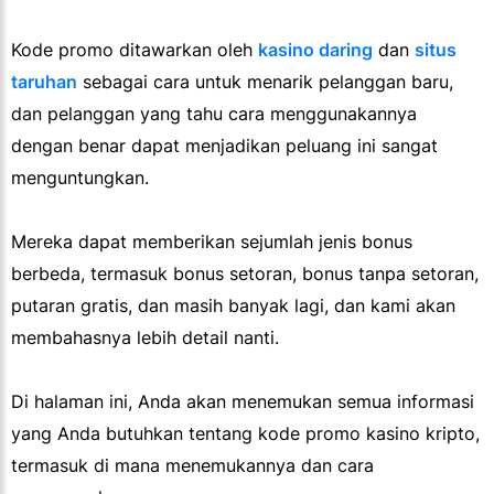
Kode promo ditawarkan oleh
kasino daring
dan
situs
taruhan
sebagai cara untuk menarik pelanggan baru,
dan pelanggan yang tahu cara menggunakannya
dengan benar dapat menjadikan peluang ini sangat
menguntungkan.
Mereka dapat memberikan sejumlah jenis bonus
berbeda, termasuk bonus setoran, bonus tanpa setoran,
putaran gratis, dan masih banyak lagi, dan kami akan
membahasnya lebih detail nanti.
Di halaman ini, Anda akan menemukan semua informasi
yang Anda butuhkan tentang kode promo kasino kripto,
termasuk di mana menemukannya dan cara