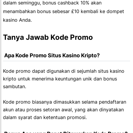
dalam seminggu, bonus cashback 10% akan
menambahkan bonus sebesar £10 kembali ke dompet
kasino Anda.
Tanya Jawab Kode Promo
 Apa Kode Promo Situs Kasino Kripto?
Kode promo dapat digunakan di sejumlah situs kasino
kripto untuk menerima keuntungan unik dan bonus
sambutan.
Kode promo biasanya dimasukkan selama pendaftaran
akun atau proses setoran awal, yang akan dinyatakan
dalam syarat dan ketentuan promosi.