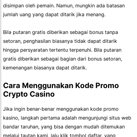
disimpan oleh pemain. Namun, mungkin ada batasan
jumlah uang yang dapat ditarik jika menang.
Bila putaran gratis diberikan sebagai bonus tanpa
setoran, penghasilan biasanya tidak dapat ditarik
hingga persyaratan tertentu terpenuhi. Bila putaran
gratis diberikan sebagai bagian dari bonus setoran,
kemenangan biasanya dapat ditarik.
Cara Menggunakan Kode Promo
Crypto Casino
Jika ingin benar-benar menggunakan kode promo
kasino, langkah pertama adalah mengunjungi situs web
bandar taruhan, yang bisa dengan mudah ditemukan
melalui tautan kami, lalu klik tombol daftar, yang