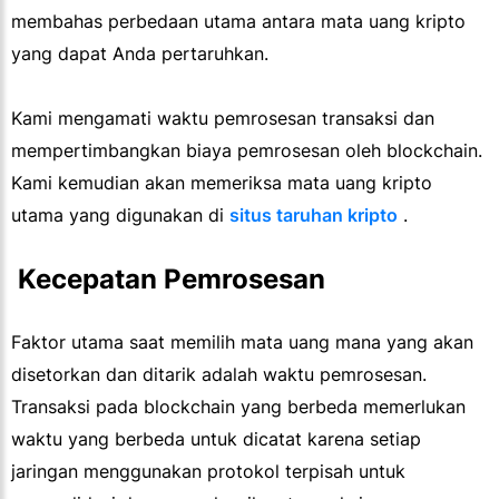
membahas perbedaan utama antara mata uang kripto
yang dapat Anda pertaruhkan.
Kami mengamati waktu pemrosesan transaksi dan
mempertimbangkan biaya pemrosesan oleh blockchain.
Kami kemudian akan memeriksa mata uang kripto
utama yang digunakan di
situs taruhan kripto
.
 Kecepatan Pemrosesan
Faktor utama saat memilih mata uang mana yang akan
disetorkan dan ditarik adalah waktu pemrosesan.
Transaksi pada blockchain yang berbeda memerlukan
waktu yang berbeda untuk dicatat karena setiap
jaringan menggunakan protokol terpisah untuk