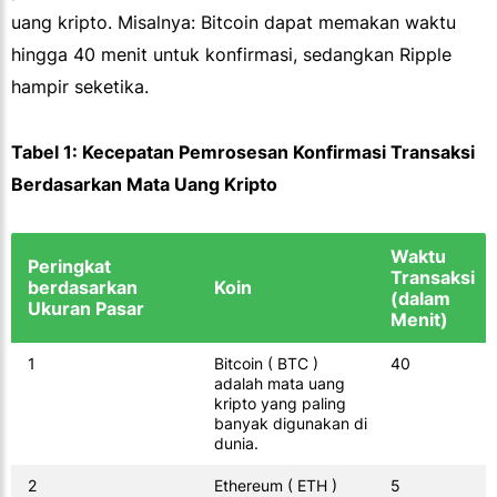
uang kripto. Misalnya: Bitcoin dapat memakan waktu
hingga 40 menit untuk konfirmasi, sedangkan Ripple
hampir seketika.
Tabel 1: Kecepatan Pemrosesan Konfirmasi Transaksi
Berdasarkan Mata Uang Kripto
Waktu
Peringkat
Transaksi
berdasarkan
Koin
(dalam
Ukuran Pasar
Menit)
1
Bitcoin ( BTC )
40
adalah mata uang
kripto yang paling
banyak digunakan di
dunia.
2
Ethereum ( ETH )
5