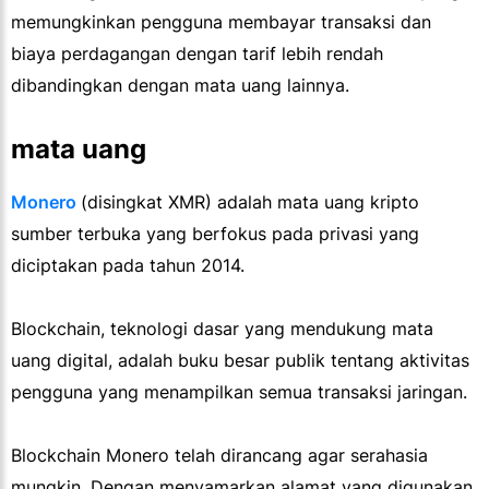
memungkinkan pengguna membayar transaksi dan
biaya perdagangan dengan tarif lebih rendah
dibandingkan dengan mata uang lainnya.
mata uang
Monero
(disingkat XMR) adalah mata uang kripto
sumber terbuka yang berfokus pada privasi yang
diciptakan pada tahun 2014.
Blockchain, teknologi dasar yang mendukung mata
uang digital, adalah buku besar publik tentang aktivitas
pengguna yang menampilkan semua transaksi jaringan.
Blockchain Monero telah dirancang agar serahasia
mungkin. Dengan menyamarkan alamat yang digunakan