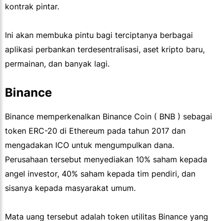
kontrak pintar.
Ini akan membuka pintu bagi terciptanya berbagai
aplikasi perbankan terdesentralisasi, aset kripto baru,
permainan, dan banyak lagi.
Binance
Binance memperkenalkan Binance Coin ( BNB ) sebagai
token ERC-20 di Ethereum pada tahun 2017 dan
mengadakan ICO untuk mengumpulkan dana.
Perusahaan tersebut menyediakan 10% saham kepada
angel investor, 40% saham kepada tim pendiri, dan
sisanya kepada masyarakat umum.
Mata uang tersebut adalah token utilitas Binance yang