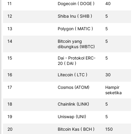
11
Dogecoin ( DOGE )
40
12
Shiba Inu ( SHIB )
5
13
Polygon ( MATIC )
5
14
Bitcoin yang
5
dibungkus (WBTC)
15
Dai - Protokol ERC-
5
20 ( DAI )
16
Litecoin ( LTC )
30
17
Cosmos (ATOM)
Hampir
seketika
18
Chainlink (LINK)
5
19
Uniswap (UNI)
5
20
Bitcoin Kas ( BCH )
150