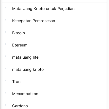
Mata Uang Kripto untuk Perjudian
Kecepatan Pemrosesan
Bitcoin
Etereum
mata uang lite
mata uang kripto
Tron
Menambatkan
Cardano