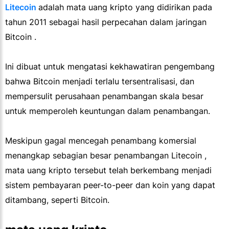
Litecoin
adalah mata uang kripto yang didirikan pada
tahun 2011 sebagai hasil perpecahan dalam jaringan
Bitcoin .
Ini dibuat untuk mengatasi kekhawatiran pengembang
bahwa Bitcoin menjadi terlalu tersentralisasi, dan
mempersulit perusahaan penambangan skala besar
untuk memperoleh keuntungan dalam penambangan.
Meskipun gagal mencegah penambang komersial
menangkap sebagian besar penambangan Litecoin ,
mata uang kripto tersebut telah berkembang menjadi
sistem pembayaran peer-to-peer dan koin yang dapat
ditambang, seperti Bitcoin.