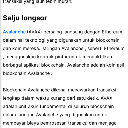
transaksi yang jauh lebih murah.
Salju longsor
Avalanche
(AVAX) bersaing langsung dengan Ethereum
dalam hal teknologi yang digunakan untuk blockchain
dan koin mereka. Jaringan Avalanche , seperti Ethereum
, menggunakan kontrak pintar untuk mengaktifkan
berbagai aplikasi blockchain. Avalanche adalah koin asli
blockchain Avalanche .
Blockchain Avalanche dikenal menawarkan transaksi
lengkap dalam waktu kurang dari satu detik. AVAX
adalah unit akun fundamental di seluruh blockchain
dalam jaringan Avalanche yang digunakan untuk
membayar biaya pemrosesan transaksi dan menjaga