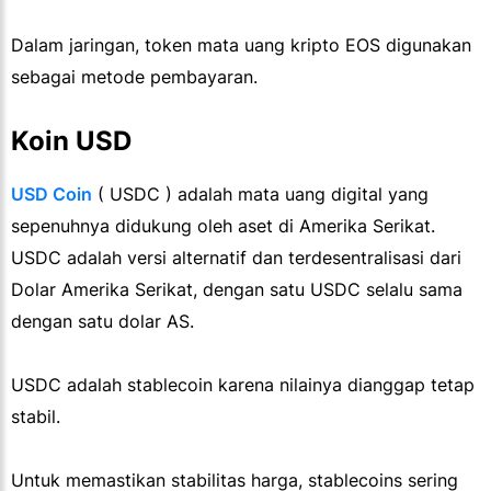
Dalam jaringan, token mata uang kripto EOS digunakan
sebagai metode pembayaran.
Koin USD
USD Coin
( USDC ) adalah mata uang digital yang
sepenuhnya didukung oleh aset di Amerika Serikat.
USDC adalah versi alternatif dan terdesentralisasi dari
Dolar Amerika Serikat, dengan satu USDC selalu sama
dengan satu dolar AS.
USDC adalah stablecoin karena nilainya dianggap tetap
stabil.
Untuk memastikan stabilitas harga, stablecoins sering