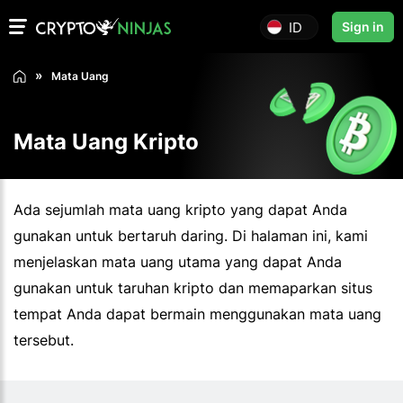
ID
Sign in
Mata Uang
Mata Uang Kripto
Ada sejumlah mata uang kripto yang dapat Anda
gunakan untuk bertaruh daring. Di halaman ini, kami
menjelaskan mata uang utama yang dapat Anda
gunakan untuk taruhan kripto dan memaparkan situs
tempat Anda dapat bermain menggunakan mata uang
tersebut.