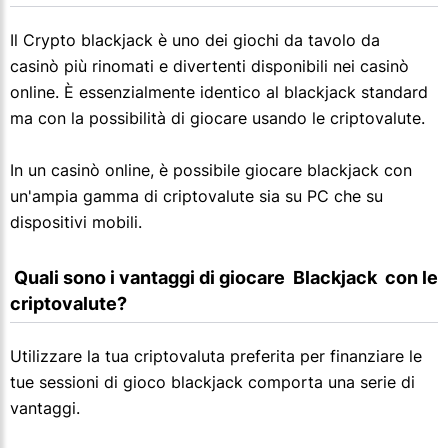
Il Crypto blackjack è uno dei giochi da tavolo da
casinò più rinomati e divertenti disponibili nei casinò
online. È essenzialmente identico al blackjack standard
ma con la possibilità di giocare usando le criptovalute.
In un casinò online, è possibile giocare blackjack con
un'ampia gamma di criptovalute sia su PC che su
dispositivi mobili.
 Quali sono i vantaggi di giocare  Blackjack  con le 
criptovalute?
Utilizzare la tua criptovaluta preferita per finanziare le
tue sessioni di gioco blackjack comporta una serie di
vantaggi.