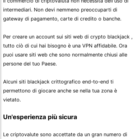
Il commercio di criptovaluta non necessita dell'uso di
intermediari. Non devi nemmeno preoccuparti di
gateway di pagamento, carte di credito o banche.
Per creare un account sui siti web di crypto blackjack ,
tutto ciò di cui hai bisogno è una VPN affidabile. Ora
puoi usare siti web che sono normalmente chiusi alle
persone del tuo Paese.
Alcuni siti blackjack crittografico end-to-end ti
permettono di giocare anche se nella tua zona è
vietato.
Un'esperienza più sicura
Le criptovalute sono accettate da un gran numero di