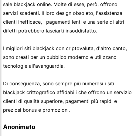
sale blackjack online. Molte di esse, però, offrono
servizi scadenti. Il loro design obsoleto, l'assistenza
clienti inefficace, i pagamenti lenti e una serie di altri
difetti potrebbero lasciarti insoddisfatto.
I migliori siti blackjack con criptovaluta, d'altro canto,
sono creati per un pubblico moderno e utilizzano
tecnologie all'avanguardia.
Di conseguenza, sono sempre più numerosi i siti
blackjack crittografico affidabili che offrono un servizio
clienti di qualità superiore, pagamenti più rapidi e
preziosi bonus e promozioni.
Anonimato