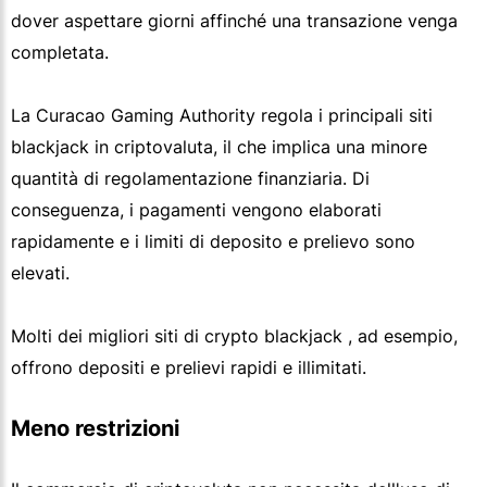
dover aspettare giorni affinché una transazione venga
completata.
La Curacao Gaming Authority regola i principali siti
blackjack in criptovaluta, il che implica una minore
quantità di regolamentazione finanziaria. Di
conseguenza, i pagamenti vengono elaborati
rapidamente e i limiti di deposito e prelievo sono
elevati.
Molti dei migliori siti di crypto blackjack , ad esempio,
offrono depositi e prelievi rapidi e illimitati.
Meno restrizioni