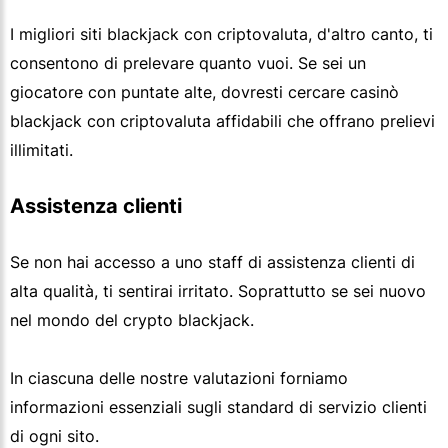
I migliori siti blackjack con criptovaluta, d'altro canto, ti
consentono di prelevare quanto vuoi. Se sei un
giocatore con puntate alte, dovresti cercare casinò
blackjack con criptovaluta affidabili che offrano prelievi
illimitati.
Assistenza clienti
Se non hai accesso a uno staff di assistenza clienti di
alta qualità, ti sentirai irritato. Soprattutto se sei nuovo
nel mondo del crypto blackjack.
In ciascuna delle nostre valutazioni forniamo
informazioni essenziali sugli standard di servizio clienti
di ogni sito.