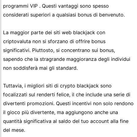
programmi VIP . Questi vantaggi sono spesso
considerati superiori a qualsiasi bonus di benvenuto.
La maggior parte dei siti web blackjack con
criptovaluta non si sforzano di offrire bonus
significativi. Piuttosto, si concentrano sui bonus,
sapendo che la stragrande maggioranza degli individui
non soddisferà mai gli standard.
Tuttavia, i migliori siti di crypto blackjack sono
focalizzati sul renderti felice, il che include una serie di
divertenti promozioni. Questi incentivi non solo rendono
il gioco più divertente, ma aggiungono anche una
quantità significativa al saldo del tuo account alla fine
del mese.