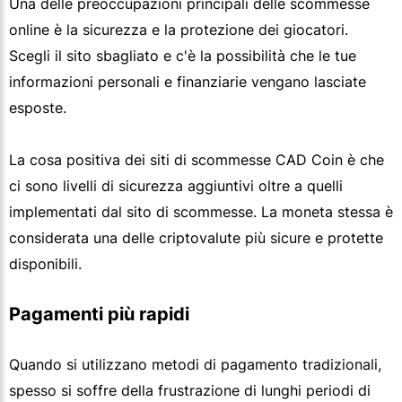
Una delle preoccupazioni principali delle scommesse
online è la sicurezza e la protezione dei giocatori.
Scegli il sito sbagliato e c'è la possibilità che le tue
informazioni personali e finanziarie vengano lasciate
esposte.
La cosa positiva dei siti di scommesse CAD Coin è che
ci sono livelli di sicurezza aggiuntivi oltre a quelli
implementati dal sito di scommesse. La moneta stessa è
considerata una delle criptovalute più sicure e protette
disponibili.
Pagamenti più rapidi
Quando si utilizzano metodi di pagamento tradizionali,
spesso si soffre della frustrazione di lunghi periodi di