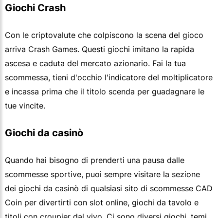
Giochi Crash
Con le criptovalute che colpiscono la scena del gioco
arriva Crash Games. Questi giochi imitano la rapida
ascesa e caduta del mercato azionario. Fai la tua
scommessa, tieni d'occhio l'indicatore del moltiplicatore
e incassa prima che il titolo scenda per guadagnare le
tue vincite.
Giochi da casinò
Quando hai bisogno di prenderti una pausa dalle
scommesse sportive, puoi sempre visitare la sezione
dei giochi da casinò di qualsiasi sito di scommesse CAD
Coin per divertirti con slot online, giochi da tavolo e
titoli con croupier dal vivo. Ci sono diversi giochi, temi