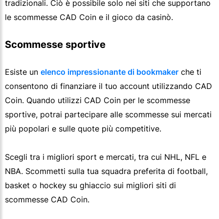
tradizionali. Ciò è possibile solo nei siti che supportano
le scommesse CAD Coin e il gioco da casinò.
Scommesse sportive
Esiste un
elenco impressionante di bookmaker
che ti
consentono di finanziare il tuo account utilizzando CAD
Coin. Quando utilizzi CAD Coin per le scommesse
sportive, potrai partecipare alle scommesse sui mercati
più popolari e sulle quote più competitive.
Scegli tra i migliori sport e mercati, tra cui NHL, NFL e
NBA. Scommetti sulla tua squadra preferita di football,
basket o hockey su ghiaccio sui migliori siti di
scommesse CAD Coin.