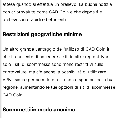
attesa quando si effettua un prelievo. La buona notizia
con criptovalute come CAD Coin è che depositi e
prelievi sono rapidi ed efficienti.
Restrizioni geografiche minime
Un altro grande vantaggio dell'utilizzo di CAD Coin è
che ti consente di accedere a siti in altre regioni. Non
solo i siti di scommesse sono meno restrittivi sulle
criptovalute, ma c'è anche la possibilità di utilizzare
VPNs sicure per accedere a siti non disponibili nella tua
regione, aumentando le tue opzioni di siti di scommesse
CAD Coin.
Scommetti in modo anonimo