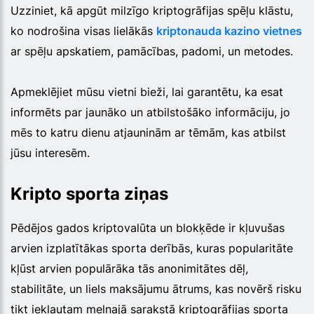
Uzziniet, kā apgūt milzīgo kriptogrāfijas spēļu klāstu,
ko nodrošina visas lielākās
kriptonauda kazino vietnes
ar spēļu apskatiem, pamācības, padomi, un metodes.
Apmeklējiet mūsu vietni bieži, lai garantētu, ka esat
informēts par jaunāko un atbilstošāko informāciju, jo
mēs to katru dienu atjauninām ar tēmām, kas atbilst
jūsu interesēm.
Kripto sporta ziņas
Pēdējos gados kriptovalūta un blokķēde ir kļuvušas
arvien izplatītākas sporta derībās, kuras popularitāte
kļūst arvien populārāka tās anonimitātes dēļ,
stabilitāte, un liels maksājumu ātrums, kas novērš risku
tikt iekļautam melnajā sarakstā kriptogrāfijas sporta