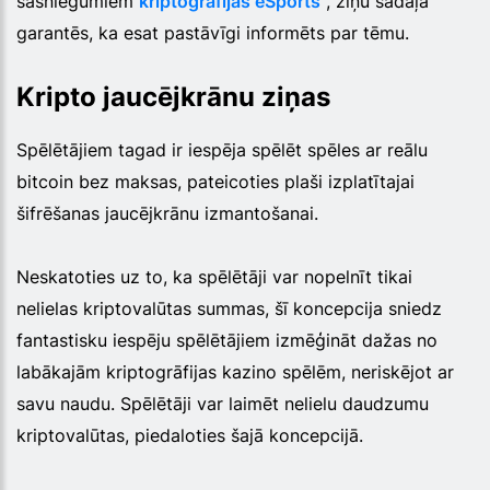
sasniegumiem
kriptogrāfijas eSports
, ziņu sadaļa
garantēs, ka esat pastāvīgi informēts par tēmu.
Kripto jaucējkrānu ziņas
Spēlētājiem tagad ir iespēja spēlēt spēles ar reālu
bitcoin bez maksas, pateicoties plaši izplatītajai
šifrēšanas jaucējkrānu izmantošanai.
Neskatoties uz to, ka spēlētāji var nopelnīt tikai
nelielas kriptovalūtas summas, šī koncepcija sniedz
fantastisku iespēju spēlētājiem izmēģināt dažas no
labākajām kriptogrāfijas kazino spēlēm, neriskējot ar
savu naudu. Spēlētāji var laimēt nelielu daudzumu
kriptovalūtas, piedaloties šajā koncepcijā.