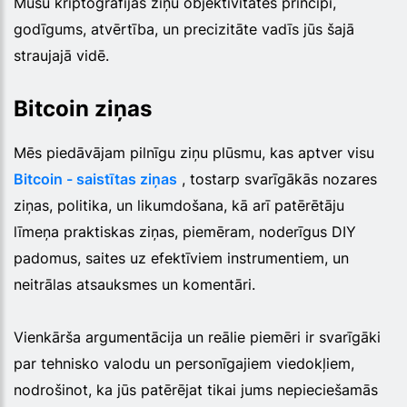
Mūsu kriptogrāfijas ziņu objektivitātes principi,
godīgums, atvērtība, un precizitāte vadīs jūs šajā
straujajā vidē.
Bitcoin ziņas
Mēs piedāvājam pilnīgu ziņu plūsmu, kas aptver visu
Bitcoin - saistītas ziņas
, tostarp svarīgākās nozares
ziņas, politika, un likumdošana, kā arī patērētāju
līmeņa praktiskas ziņas, piemēram, noderīgus DIY
padomus, saites uz efektīviem instrumentiem, un
neitrālas atsauksmes un komentāri.
Vienkārša argumentācija un reālie piemēri ir svarīgāki
par tehnisko valodu un personīgajiem viedokļiem,
nodrošinot, ka jūs patērējat tikai jums nepieciešamās