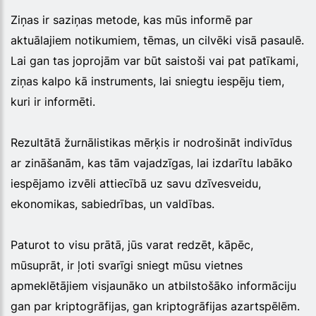
Ziņas ir saziņas metode, kas mūs informē par
aktuālajiem notikumiem, tēmas, un cilvēki visā pasaulē.
Lai gan tas joprojām var būt saistoši vai pat patīkami,
ziņas kalpo kā instruments, lai sniegtu iespēju tiem,
kuri ir informēti.
Rezultātā žurnālistikas mērķis ir nodrošināt indivīdus
ar zināšanām, kas tām vajadzīgas, lai izdarītu labāko
iespējamo izvēli attiecībā uz savu dzīvesveidu,
ekonomikas, sabiedrības, un valdības.
Paturot to visu prātā, jūs varat redzēt, kāpēc,
mūsuprāt, ir ļoti svarīgi sniegt mūsu vietnes
apmeklētājiem visjaunāko un atbilstošāko informāciju
gan par kriptogrāfijas, gan kriptogrāfijas azartspēlēm.