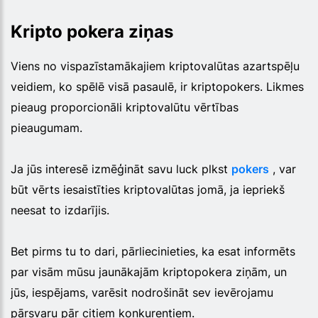
Kripto pokera ziņas
Viens no vispazīstamākajiem kriptovalūtas azartspēļu
veidiem, ko spēlē visā pasaulē, ir kriptopokers. Likmes
pieaug proporcionāli kriptovalūtu vērtības
pieaugumam.
Ja jūs interesē izmēģināt savu
luck
plkst
pokers
, var
būt vērts iesaistīties kriptovalūtas jomā, ja iepriekš
neesat to izdarījis.
Bet pirms tu to dari, pārliecinieties, ka esat informēts
par visām mūsu jaunākajām kriptopokera ziņām, un
jūs, iespējams, varēsit nodrošināt sev ievērojamu
pārsvaru pār citiem konkurentiem.