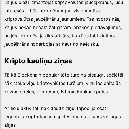
Ja jūs bieži izmantojat kriptovalūtas jaucējkrānus, jūsu
interesēs ir būt informētam par visiem mūsu
kriptovalūtas jaucējkrānu jaunumiem. Tas nodrošinās,
ka jūs nekad nepalaižat garām labākos piedāvājumus,
un jūs informēs, ja tiks atklāts, ka kāds labi zināms
jaucējkrāns nodarbojas ar kaut ko neētisku.
Kripto kauliņu ziņas
Tā kā Blockchain popularitāte turpina pieaugt, spēlētāji
sāk stake viņu kriptovalūtas turējumi viņu iecienītajās
kazino spēlēs, piemēram, Bitcoin kauliņu spēles.
Ar lielu aktivitāti nāk daudz ziņu, tāpēc, ja esat
ieguldījis kripto kauliņu spēlēs, mums ir jums vērtīgas
ziņas.