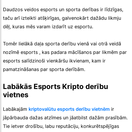
Daudzos veidos esports un sporta derības ir līdzīgas,
taču arī izteikti atšķirīgas, galvenokārt dažādu likmju
dēļ, kuras mēs varam izdarīt uz esportu.
Tomēr lielākā daļa sporta derību vienā vai otrā veidā
nozīmē esports , kas padara mācīšanos par likmēm par
esports salīdzinoši vienkāršu ikvienam, kam ir
pamatzināšanas par sporta derībām.
Labākās Esports Kripto derību
vietnes
Labākajām
kriptovalūtu esports derību vietnēm
ir
jāpārbauda dažas atzīmes un jāatbilst dažām prasībām.
Tie ietver drošību, labu reputāciju, konkurētspējīgas