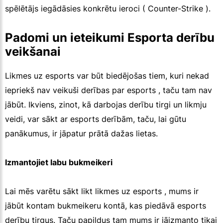
spēlētājs iegādāsies konkrētu ieroci ( Counter-Strike ).
Padomi un ieteikumi Esporta derību
veikšanai
Likmes uz esports var būt biedējošas tiem, kuri nekad
iepriekš nav veikuši derības par esports , taču tam nav
jābūt. Ikviens, zinot, kā darbojas derību tirgi un likmju
veidi, var sākt ar esports derībām, taču, lai gūtu
panākumus, ir jāpatur prātā dažas lietas.
Izmantojiet labu bukmeikeri
Lai mēs varētu sākt likt likmes uz esports , mums ir
jābūt kontam bukmeikeru kontā, kas piedāvā esports
derību tirgus. Taču papildus tam mums ir jāizmanto tikai