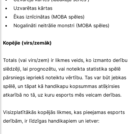
Uzvarētas kārtas
Ēkas iznīcinātas (MOBA spēles)
Nogalināti neitrālie monstri (MOBA spēles)
Kopējie (virs/zemāk)
Totals (vai virs/zem) ir likmes veids, ko izmanto derību
slēdzēji, lai prognozētu, vai noteikta statistika spēlē
pārsniegs iepriekš noteiktu vērtību. Tas var būt jebkas
spēlē, un tāpat kā handikapu kopsummas atšķirsies
atkarībā no tā, uz kuru esports mēs veicam derības.
Visizplatītākās kopējās likmes, kas pieejamas esports
derībām, ir līdzīgas handikapiem un ietver: