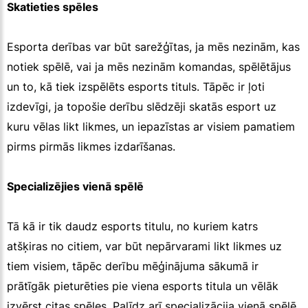
Skatieties spēles
Esporta derības var būt sarežģītas, ja mēs nezinām, kas
notiek spēlē, vai ja mēs nezinām komandas, spēlētājus
un to, kā tiek izspēlēts esports tituls. Tāpēc ir ļoti
izdevīgi, ja topošie derību slēdzēji skatās esport uz
kuru vēlas likt likmes, un iepazīstas ar visiem pamatiem
pirms pirmās likmes izdarīšanas.
Specializējies vienā spēlē
Tā kā ir tik daudz esports titulu, no kuriem katrs
atšķiras no citiem, var būt nepārvarami likt likmes uz
tiem visiem, tāpēc derību mēģinājuma sākumā ir
prātīgāk pieturēties pie viena esports titula un vēlāk
izvērst citas spēles. Palīdz arī specializācija vienā spēlē,