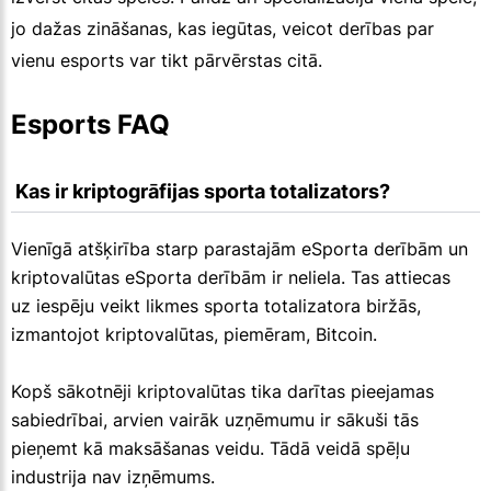
jo dažas zināšanas, kas iegūtas, veicot derības par
vienu esports var tikt pārvērstas citā.
Esports FAQ
 Kas ir kriptogrāfijas sporta totalizators?
Vienīgā atšķirība starp parastajām eSporta derībām un
kriptovalūtas eSporta derībām ir neliela. Tas attiecas
uz iespēju veikt likmes sporta totalizatora biržās,
izmantojot kriptovalūtas, piemēram, Bitcoin.
Kopš sākotnēji kriptovalūtas tika darītas pieejamas
sabiedrībai, arvien vairāk uzņēmumu ir sākuši tās
pieņemt kā maksāšanas veidu. Tādā veidā spēļu
industrija nav izņēmums.