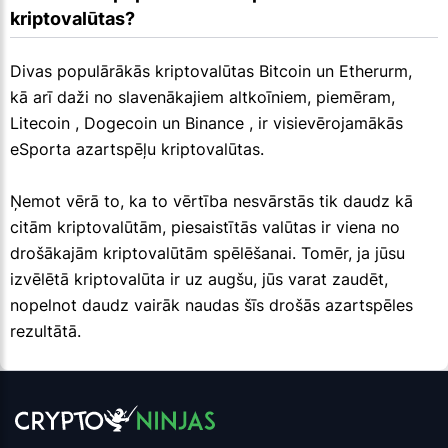
kriptovalūtas?
Divas populārākās kriptovalūtas Bitcoin un Etherurm,
kā arī daži no slavenākajiem altkoīniem, piemēram,
Litecoin , Dogecoin un Binance , ir visievērojamākās
eSporta azartspēļu kriptovalūtas.
Ņemot vērā to, ka to vērtība nesvārstās tik daudz kā
citām kriptovalūtām, piesaistītās valūtas ir viena no
drošākajām kriptovalūtām spēlēšanai. Tomēr, ja jūsu
izvēlētā kriptovalūta ir uz augšu, jūs varat zaudēt,
nopelnot daudz vairāk naudas šīs drošās azartspēles
rezultātā.