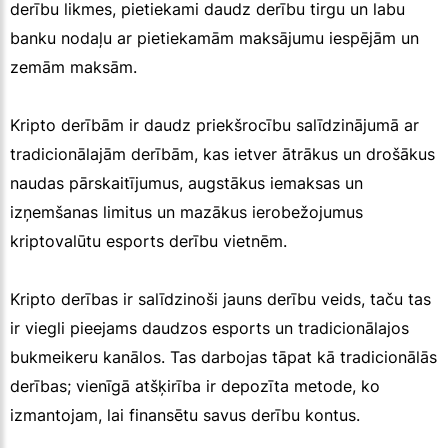
derību likmes, pietiekami daudz derību tirgu un labu
banku nodaļu ar pietiekamām maksājumu iespējām un
zemām maksām.
Kripto derībām ir daudz priekšrocību salīdzinājumā ar
tradicionālajām derībām, kas ietver ātrākus un drošākus
naudas pārskaitījumus, augstākus iemaksas un
izņemšanas limitus un mazākus ierobežojumus
kriptovalūtu esports derību vietnēm.
Kripto derības ir salīdzinoši jauns derību veids, taču tas
ir viegli pieejams daudzos esports un tradicionālajos
bukmeikeru kanālos. Tas darbojas tāpat kā tradicionālās
derības; vienīgā atšķirība ir depozīta metode, ko
izmantojam, lai finansētu savus derību kontus.