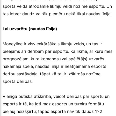
sporta veidā atrodamie likmju veidi nozīmē esportu. Un
tas ietver daudz vairāk piemēru nekā tikai naudas līnija.
Lai uzvarētu (naudas līnija)
Moneyline ir visvienkāršākais likmju veids, un tas ir
pieejams arī derībām par esportu. Kā likme, ar kuru mēs
prognozējam, kura komanda (vai spēlētājs) uzvarēs
nākamajā spēlē, naudas līnija ir neatņemama esports
derību sastāvdaļa, tāpat kā tai ir izšķiroša nozīme
sporta derībās.
Vienīgā būtiskā atšķirība, veicot derības par sportu un
esports ir tā, ka ļoti maz esports un turnīru formātu
pieļauj neizšķirtu; tāpēc esportā nav tik daudz 1x2