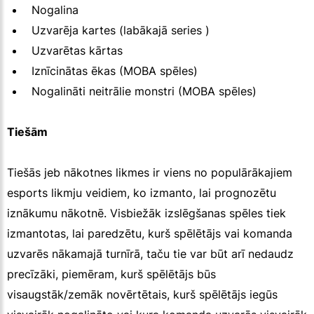
Nogalina
Uzvarēja kartes (labākajā series )
Uzvarētas kārtas
Iznīcinātas ēkas (MOBA spēles)
Nogalināti neitrālie monstri (MOBA spēles)
Tiešām
Tiešās jeb nākotnes likmes ir viens no populārākajiem
esports likmju veidiem, ko izmanto, lai prognozētu
iznākumu nākotnē. Visbiežāk izslēgšanas spēles tiek
izmantotas, lai paredzētu, kurš spēlētājs vai komanda
uzvarēs nākamajā turnīrā, taču tie var būt arī nedaudz
precīzāki, piemēram, kurš spēlētājs būs
visaugstāk/zemāk novērtētais, kurš spēlētājs iegūs