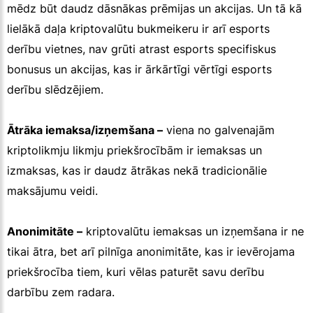
mēdz būt daudz dāsnākas prēmijas un akcijas. Un tā kā
lielākā daļa kriptovalūtu bukmeikeru ir arī esports
derību vietnes, nav grūti atrast esports specifiskus
bonusus un akcijas, kas ir ārkārtīgi vērtīgi esports
derību slēdzējiem.
Ātrāka iemaksa/izņemšana –
viena no galvenajām
kriptolikmju likmju priekšrocībām ir iemaksas un
izmaksas, kas ir daudz ātrākas nekā tradicionālie
maksājumu veidi.
Anonimitāte –
kriptovalūtu iemaksas un izņemšana ir ne
tikai ātra, bet arī pilnīga anonimitāte, kas ir ievērojama
priekšrocība tiem, kuri vēlas paturēt savu derību
darbību zem radara.