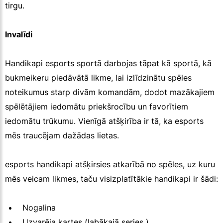
tirgu.
Invalīdi
Handikapi esports sportā darbojas tāpat kā sportā, kā
bukmeikeru piedāvātā likme, lai izlīdzinātu spēles
noteikumus starp divām komandām, dodot mazākajiem
spēlētājiem iedomātu priekšrocību un favorītiem
iedomātu trūkumu. Vienīgā atšķirība ir tā, ka esports
mēs traucējam dažādas lietas.
esports handikapi atšķirsies atkarībā no spēles, uz kuru
mēs veicam likmes, taču visizplatītākie handikapi ir šādi:
Nogalina
Uzvarēja kartes (labākajā series )