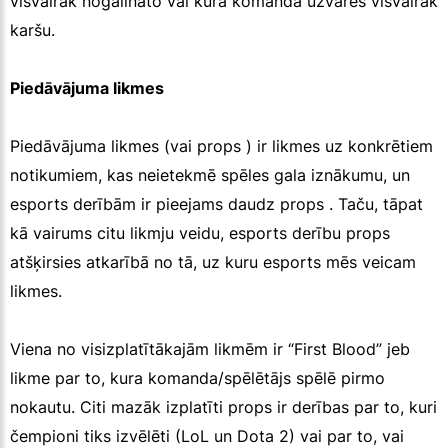
visvairāk nogalināto vai kura komanda uzvarēs visvairāk
karšu.
Piedāvājuma likmes
Piedāvājuma likmes (vai props ) ir likmes uz konkrētiem
notikumiem, kas neietekmē spēles gala iznākumu, un
esports derībām ir pieejams daudz props . Taču, tāpat
kā vairums citu likmju veidu, esports derību props
atšķirsies atkarībā no tā, uz kuru esports mēs veicam
likmes.
Viena no visizplatītākajām likmēm ir “First Blood” jeb
likme par to, kura komanda/spēlētājs spēlē pirmo
nokautu. Citi mazāk izplatīti props ir derības par to, kuri
čempioni tiks izvēlēti (LoL un Dota 2) vai par to, vai