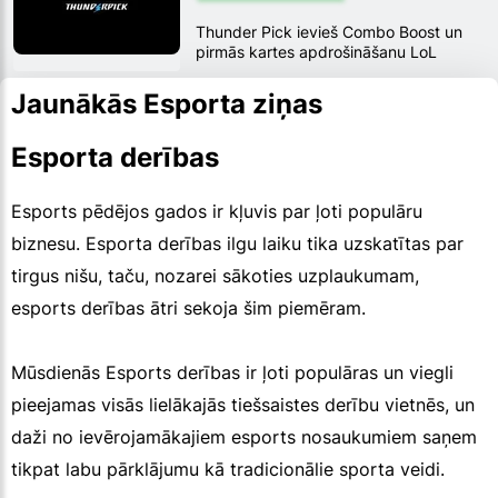
Thunder Pick ievieš Combo Boost un
pirmās kartes apdrošināšanu LoL
Worlds 2024
Jaunākās Esporta ziņas
Esporta derības
Esports pēdējos gados ir kļuvis par ļoti populāru
biznesu. Esporta derības ilgu laiku tika uzskatītas par
tirgus nišu, taču, nozarei sākoties uzplaukumam,
esports derības ātri sekoja šim piemēram.
Mūsdienās Esports derības ir ļoti populāras un viegli
pieejamas visās lielākajās tiešsaistes derību vietnēs, un
daži no ievērojamākajiem esports nosaukumiem saņem
tikpat labu pārklājumu kā tradicionālie sporta veidi.