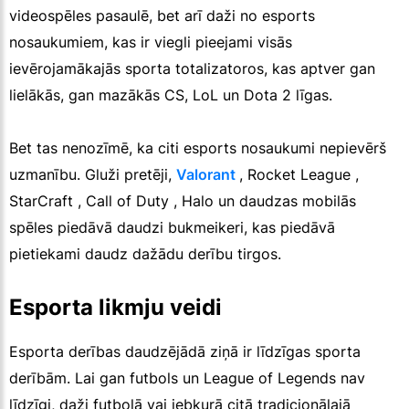
videospēles pasaulē, bet arī daži no esports
nosaukumiem, kas ir viegli pieejami visās
ievērojamākajās sporta totalizatoros, kas aptver gan
lielākās, gan mazākās CS, LoL un Dota 2 līgas.
Bet tas nenozīmē, ka citi esports nosaukumi nepievērš
uzmanību. Gluži pretēji,
Valorant
, Rocket League ,
StarCraft , Call of Duty , Halo un daudzas mobilās
spēles piedāvā daudzi bukmeikeri, kas piedāvā
pietiekami daudz dažādu derību tirgos.
Esporta likmju veidi
Esporta derības daudzējādā ziņā ir līdzīgas sporta
derībām. Lai gan futbols un League of Legends nav
līdzīgi, daži futbolā vai jebkurā citā tradicionālajā