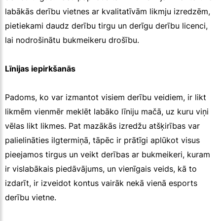
labākās derību vietnes ar kvalitatīvām likmju izredzēm,
pietiekami daudz derību tirgu un derīgu derību licenci,
lai nodrošinātu bukmeikeru drošību.
Līnijas iepirkšanās
Padoms, ko var izmantot visiem derību veidiem, ir likt
likmēm vienmēr meklēt labāko līniju mačā, uz kuru viņi
vēlas likt likmes. Pat mazākās izredžu atšķirības var
palielināties ilgtermiņā, tāpēc ir prātīgi aplūkot visus
pieejamos tirgus un veikt derības ar bukmeikeri, kuram
ir vislabākais piedāvājums, un vienīgais veids, kā to
izdarīt, ir izveidot kontus vairāk nekā vienā esports
derību vietne.