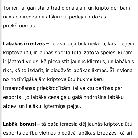
Tomēr, lai gan starp tradicionālajām un kripto derībām
nav acīmredzamu atšķirību, pēdējai ir dažas
priekšrocības.
Labākas izredzes –
lielākā daļa bukmeikeru, kas pieņem
kriptovalūtu, ir jaunas sporta totalizatora spēles, kurām
ir jāatrod veids, kā piesaistīt jaunus klientus, un labākais
rīks, kā to izdarīt, ir piedāvāt labākas likmes. Šī ir viena
no nozīmīgākajām kriptovalūtu bukmeikeru
izmantošanas priekšrocībām, lai veiktu derības par
esports , jo labāka cena galu galā nodrošina labāku
atdevi un lielāku ilgtermiņa peļņu.
Labāki bonusi –
tā paša iemesla dēļ jaunās kriptovalūtu
esports derību vietnes piedāvā labākas izredzes, kā arī