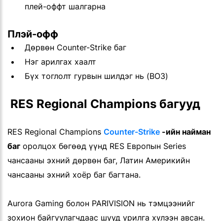
плей-оффт шалгарна
Плэй-офф
Дөрвөн Counter-Strike баг
Нэг арилгах хаалт
Бүх тоглолт гурвын шилдэг нь (BO3)
 RES Regional Champions багууд
RES Regional Champions
Counter-Strike
-ийн найман
баг
оролцох бөгөөд үүнд RES Европын Series
чансааны эхний дөрвөн баг, Латин Америкийн
чансааны эхний хоёр баг багтана.
Aurora Gaming болон PARIVISION нь тэмцээнийг
зохион байгуулагчдаас шууд урилга хүлээн авсан.