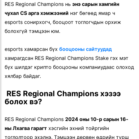
RES Regional Champions нь
энэ сарын хамгийн
чухал CS арга хэмжээний
нэг бөгөөд ямар ч
esports сонирхогч, бооцоот тоглогчдын орхиж
болохгүй тэмцээн юм.
esports хамарсан бүх
бооцооны сайтуудад
хамрагдсан RES Regional Champions Stake гэх мэт
бүх шилдэг крипто бооцооны компаниудаас олоход
хялбар байдаг.
 RES Regional Champions хэзээ 
болох вэ?
RES Regional Champions
2024 оны 10-р сарын 16-
ны Лхагва гарагт
хэсгийн эхний тойргийн
тоглолтоор эхэлнэ. Тэмцээн дөрвөн өдрийн турш