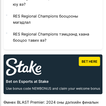
юу вэ?
RES Regional Champions бооцооны
магадлал
RES Regional Champions тэмцээнд хаана
бооцоо тавих вэ?
BET HERE
Bet on Esports at Stake
Use bonus code NEWBONUS and claim your welcome bonus
Өмнөх BLAST Premier: 2024 оны дэлхийн финалын