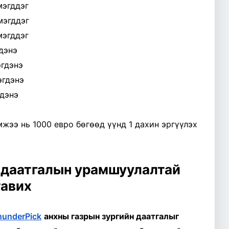
мэгддэг
мэгддэг
мэгддэг
дэнэ
эгдэнэ
эгдэнэ
дэнэ
ээ нь 1000 евро бөгөөд үүнд 1 дахин эргүүлэх
 даатгалын урамшуулалтай
тавих
hunderPick
анхны газрын зургийн даатгалыг