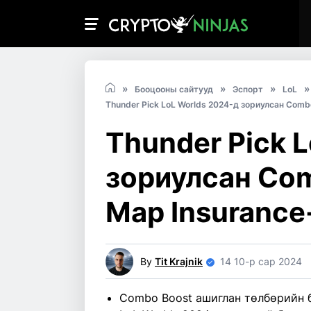
Бооцооны сайтууд
Эспорт
LoL
Thunder Pick LoL Worlds 2024-д зориулсан Combo
Thunder Pick 
зориулсан Com
Map Insurance
By
Tit Krajnik
14 10-р сар 2024
Combo Boost ашиглан төлбөрийн 