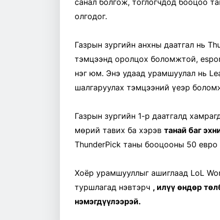
санал болгож, тоглогчдод бооцоо т
олгодог.
Газрын зургийн анхны даатгал нь Th
тэмцээнд оролцох боломжтой, espo
нэг юм. Энэ удаад урамшуулал нь Le
шалгаруулах тэмцээний үеэр болом
Газрын зургийн 1-р даатгалд хамраг
мөрий тавих ба хэрэв
танай баг эхн
ThunderPick таны бооцооны 50 евро 
Хоёр урамшууллыг ашиглаад LoL Wo
туршлагад нэвтэрч
, илүү өндөр тө
нэмэгдүүлээрэй.