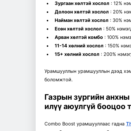
Зургаан хөлтэй хослол
: 12% нэ
Долоон хөлтэй хослол
: 20% нэ
Найман хөлтэй хослол
: 30% нэ
Есөн хөлтэй хослол
: 50% нэмэг
Арван хөлтэй комбо
: 100% нэм
11-14 хөлний хослол
: 150% нэм
15+ хөлний хослол
: 200% нэмэг
Урамшууллын урамшууллын дээд хэмж
боломжтой.
Газрын зургийн анхны
илүү аюулгүй бооцоо 
Combo Boost урамшууллаас гадна
T