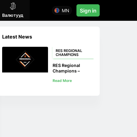
MN
Sign in
Валютууд
Latest News
RES REGIONAL
CHAMPIONS
RES Regional
Champions –
Тэмцээний
Read More
формат ба хөтөч