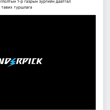
глолтын 1-р газрын зургийн даатгал
о тавих туршлага