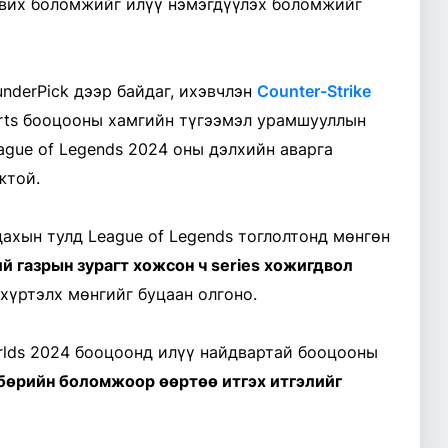
авих боломжийг илүү нэмэгдүүлэх боломжийг
underPick дээр байдаг, ихэвчлэн
Counter-Strike
rts бооцооны хамгийн түгээмэл урамшууллын
ague of Legends 2024 оны дэлхийн аварга
жтой.
дахын тулд League of Legends тоглолтонд мөнгөн
ий газрын зурагт хожсон ч series хожигдвол
хүртэлх мөнгийг буцаан олгоно.
rlds 2024 бооцоонд илүү найдвартай бооцооны
лбөрийн боломжоор өөртөө итгэх итгэлийг