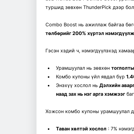
туршид зөвхөн ThunderPick дээр бо
Combo Boost нь ажиллаж байгаа бө
төлбөрийг 200% хүртэл нэмэгдүүлж
Гэсэн хэдий ч, нэмэгдүүлэхэд хамаа
Урамшуулал нь зөвхөн
тоглолты
Комбо купоны үйл явдал бүр
1.
Энэхүү хослол нь
Дэлхийн авар
наад зах нь нэг арга хэмжээг
баг
Хожсон комбо купоны урамшуулал д
Таван хөлтэй хослол
: 7% нэмэг