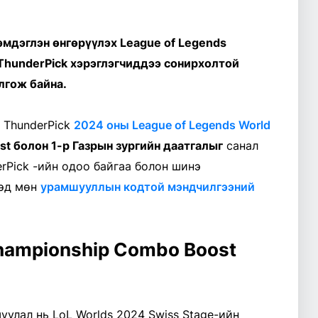
эмдэглэн өнгөрүүлэх League of Legends
ThunderPick хэрэглэгчиддээ сонирхолтой
лгож байна.
 ThunderPick
2024 оны League of Legends World
t болон 1-р Газрын зургийн даатгалыг
санал
rPick -ийн одоо байгаа болон шинэ
тэд мөн
урамшууллын кодтой мэндчилгээний
hampionship Combo Boost
улал нь LoL Worlds 2024 Swiss Stage-ийн