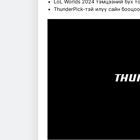
LoL Worlds 2024 тэмцээний бүх то
ThunderPick-тэй илүү сайн бооцо