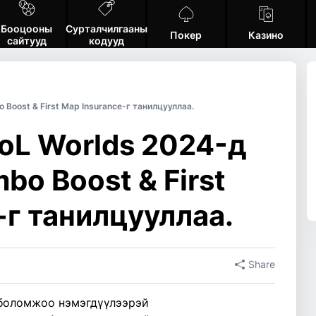
Бооцооны
Сурталчилгааны
Покер
Казино
сайтууд
кодууд
 Boost & First Map Insurance-г танилцууллаа.
LoL Worlds 2024-д
bo Boost & First
-г танилцууллаа.
Share
боломжоо нэмэгдүүлээрэй