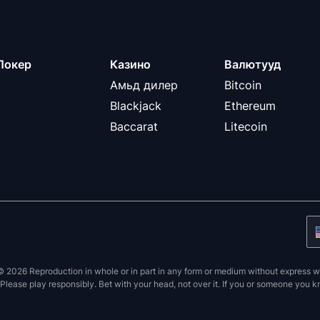
Покер
Казино
Валютууд
Амьд дилер
Bitcoin
Blackjack
Ethereum
Baccarat
Litecoin
26 Reproduction in whole or in part in any form or medium without express writ
. Please play responsibly. Bet with your head, not over it. If you or someone you k