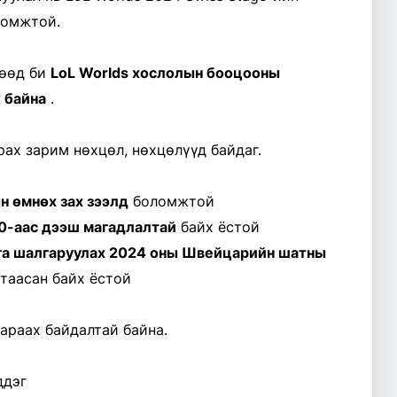
ломжтой.
гөөд би
LoL Worlds хослолын бооцооны
 байна
.
рах зарим нөхцөл, нөхцөлүүд байдаг.
н өмнөх зах зээлд
боломжтой
40-аас дээш магадлалтай
байх ёстой
га шалгаруулах 2024 оны Швейцарийн шатны
таасан байх ёстой
араах байдалтай байна.
ддэг