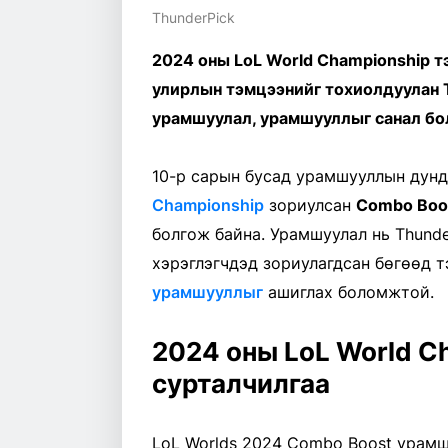
ThunderPick
2024 оны LoL World Championship т
улирлын тэмцээнийг тохиолдуулан 
урамшуулал, урамшууллыг санал бо
10-р сарын бусад урамшууллын дунд
Championship
зориулсан
Combo Boos
болгож байна. Урамшуулал нь Thunde
хэрэглэгчдэд зориулагдсан бөгөөд 
урамшууллыг
ашиглах боломжтой.
2024 оны LoL World C
сурталчилгаа
LoL Worlds 2024 Combo Boost урамшу