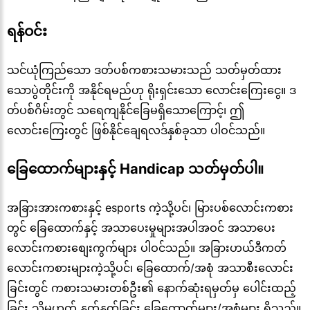
ရန်ဝင်း
သင်ယုံကြည်သော ဒတ်ပစ်ကစားသမားသည် သတ်မှတ်ထား
သောပွဲတိုင်းကို အနိုင်ရမည်ဟု ရိုးရှင်းသော လောင်းကြေးငွေ။ ဒ
တ်ပစ်ဂိမ်းတွင် သရေကျနိုင်ခြေမရှိသောကြောင့်၊ ဤ
လောင်းကြေးတွင် ဖြစ်နိုင်ချေရလဒ်နှစ်ခုသာ ပါဝင်သည်။
ခြေထောက်များနှင့် Handicap သတ်မှတ်ပါ။
အခြားအားကစားနှင့် esports ကဲ့သို့ပင်၊ မြားပစ်လောင်းကစား
တွင် ခြေထောက်နှင့် အသာပေးမှုများအပါအဝင် အသာပေး
လောင်းကစားစျေးကွက်များ ပါဝင်သည်။ အခြားဟယ်ဒီကတ်
လောင်းကစားများကဲ့သို့ပင်၊ ခြေထောက်/အစုံ အသာစီးလောင်း
ခြင်းတွင် ကစားသမားတစ်ဦး၏ နောက်ဆုံးရမှတ်မှ ပေါင်းထည့်
ခြင်း သို့မဟုတ် နုတ်နုတ်ခြင်း ခြေထောက်များ/အစုံများ ရှိသည်။