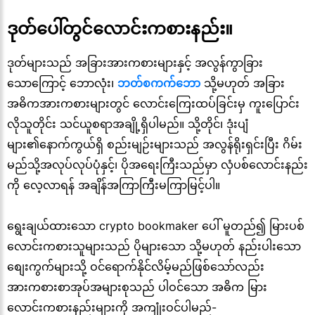
ဒုတ်ပေါ်တွင်လောင်းကစားနည်း။
ဒုတ်များသည် အခြားအားကစားများနှင့် အလွန်ကွာခြား
သောကြောင့် ဘောလုံး၊
ဘတ်စကက်ဘော
သို့မဟုတ် အခြား
အဓိကအားကစားများတွင် လောင်းကြေးထပ်ခြင်းမှ ကူးပြောင်း
လိုသူတိုင်း သင်ယူစရာအချို့ရှိပါမည်။ သို့တိုင်၊ ဒုံးပျံ
များ၏နောက်ကွယ်ရှိ စည်းမျဉ်းများသည် အလွန်ရိုးရှင်းပြီး ဂိမ်း
မည်သို့အလုပ်လုပ်ပုံနှင့်၊ ပိုအရေးကြီးသည်မှာ လှံပစ်လောင်းနည်း
ကို လေ့လာရန် အချိန်အကြာကြီးမကြာမြင့်ပါ။
ရွေးချယ်ထားသော crypto bookmaker ပေါ် မူတည်၍ မြားပစ်
လောင်းကစားသူများသည် ပိုများသော သို့မဟုတ် နည်းပါးသော
စျေးကွက်များသို့ ဝင်ရောက်နိုင်လိမ့်မည်ဖြစ်သော်လည်း
အားကစားစာအုပ်အများစုသည် ပါဝင်သော အဓိက မြား
လောင်းကစားနည်းများကို အကျုံးဝင်ပါမည်-