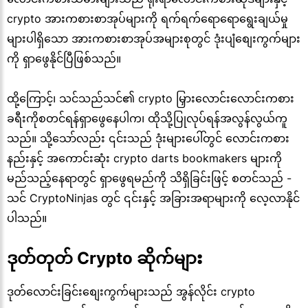
crypto အားကစားစာအုပ်များကို ရက်ရက်ရောရောရွေးချယ်မှု
များပါရှိသော အားကစားစာအုပ်အများစုတွင် ဒုံးပျံစျေးကွက်များ
ကို ရှာဖွေနိုင်ပြီဖြစ်သည်။
ထို့ကြောင့်၊ သင်သည်သင်၏ crypto မြှားလောင်းလောင်းကစား
ခရီးကိုစတင်ရန်ရှာဖွေနေပါက၊ ထိုသို့ပြုလုပ်ရန်အလွန်လွယ်ကူ
သည်။ သို့သော်လည်း ၎င်းသည် ဒုံးများပေါ်တွင် လောင်းကစား
နည်းနှင့် အကောင်းဆုံး crypto darts bookmakers များကို
မည်သည့်နေရာတွင် ရှာဖွေရမည်ကို သိရှိခြင်းဖြင့် စတင်သည် -
သင် CryptoNinjas တွင် ၎င်းနှင့် အခြားအရာများကို လေ့လာနိုင်
ပါသည်။
ဒုတ်တုတ် Crypto ဆိုက်များ
ဒုတ်လောင်းခြင်းစျေးကွက်များသည် အွန်လိုင်း crypto