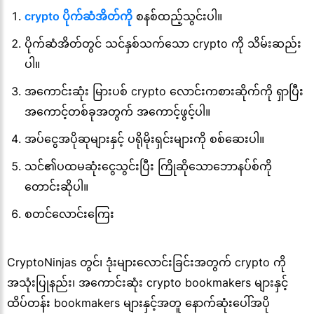
crypto ပိုက်ဆံအိတ်ကို
စနစ်ထည့်သွင်းပါ။
ပိုက်ဆံအိတ်တွင် သင်နှစ်သက်သော crypto ကို သိမ်းဆည်း
ပါ။
အကောင်းဆုံး မြားပစ် crypto လောင်းကစားဆိုက်ကို ရှာပြီး
အကောင့်တစ်ခုအတွက် အကောင့်ဖွင့်ပါ။
အပ်ငွေအပိုဆုများနှင့် ပရိုမိုးရှင်းများကို စစ်ဆေးပါ။
သင်၏ပထမဆုံးငွေသွင်းပြီး ကြိုဆိုသောဘောနပ်စ်ကို
တောင်းဆိုပါ။
စတင်လောင်းကြေး
CryptoNinjas တွင်၊ ဒုံးများလောင်းခြင်းအတွက် crypto ကို
အသုံးပြုနည်း၊ အကောင်းဆုံး crypto bookmakers များနှင့်
ထိပ်တန်း bookmakers များနှင့်အတူ နောက်ဆုံးပေါ်အပို