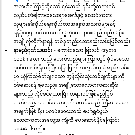
အဘယ်ကြောင့်ဆိုသော် ၎င်းသည် ၎င်းတို့တရားဝင်
လည်ပတ်ကြောင်းသေချာစေရန်နှင့် လောင်းကစား
သူများ၏ကိုယ်ရေးကိုယ်တာအချက်အလက်များနှင့်
ရန်ပုံငွေများ၏ဘေးကင်းမှုကိုသေချာစေမည့် စည်းမျဉ်း
အချို့ကိုလိုက်နာရန် တစ်ခုတည်းသောနည်းလမ်းဖြစ်သည်။
နာမည်ဂုဏ်သတင်း
- ကောင်းသော မြားပစ် crypto
bookmaker သည် ဖောက်သည်များကြားတွင် ခိုင်မာသော
ဂုဏ်သတင်းရှိသင့်ပြီး ပြောပြရန် အလွယ်ကူဆုံးနည်းလမ်း
မှာ ယုံကြည်စိတ်ချရသော အွန်လိုင်းသုံးသပ်ချက်များကို
စစ်ဆေးရန်ဖြစ်သည်။ အချို့သောလောင်းကစားဆိုဒ်
များသည် လိုင်စင်ရထားပြီး တရားဝင်ဖြစ်မည်ဖြစ်
သော်လည်း ကောင်းသောဂုဏ်သတင်းသည် ကြီးမားသော
အချက်ဖြစ်ပြီး၊ ပလပ်ဖောင်းသည် ပျော်ရွှင်ဖွယ်
လောင်းကစားအတွေ့အကြုံကို ပေးဆောင်နိုင်ကြောင်း
အာမခံပါသည်။