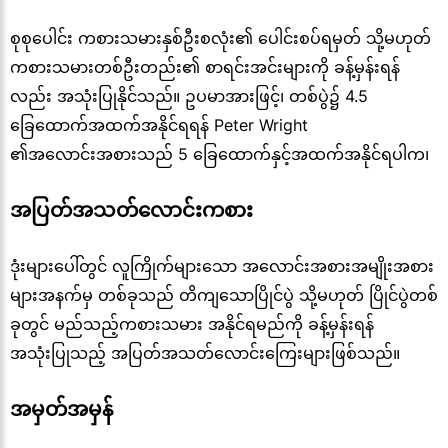
စုစုပေါင်း ကစားသမားနှစ်ဦးစလုံး၏ ပေါင်းစပ်ရမှတ် သို့မဟုတ်
ကစားသမားတစ်ဦးတည်း၏ စာရင်းအင်းများကို ခန့်မှန်းရန်
လည်း အသုံးပြုနိုင်သည်။ ဥပမာအားဖြင့်၊ တစ်ပွဲ၌ 4.5
ခြေထောက်အထက်အနိုင်ရရန် Peter Wright
၏အလောင်းအစားသည် 5 ခြေထောက်နှင့်အထက်အနိုင်ရပါက၊
အပြတ်အသတ်လောင်းကစား
ဒုံးများပေါ်တွင် လူကြိုက်များသော အလောင်းအစားအမျိုးအစား
များအနက်မှ တစ်ခုသည် တိကျသောပြိုင်ပွဲ သို့မဟုတ် ပြိုင်ပွဲတစ်
ခုတွင် မည်သည့်ကစားသမား အနိုင်ရမည်ကို ခန့်မှန်းရန်
အသုံးပြုသည့် အပြတ်အသတ်လောင်းကြေးများဖြစ်သည်။
အမှတ်အမှန်