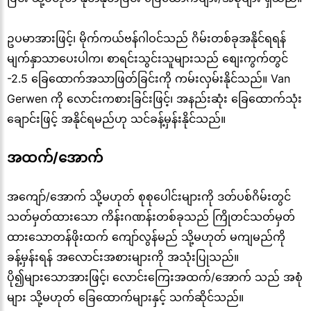
ဥပမာအားဖြင့်၊ မိုက်ကယ်ဗန်ဂါဝင်သည် ဂိမ်းတစ်ခုအနိုင်ရရန်
မျက်နှာသာပေးပါက၊ စာရင်းသွင်းသူများသည် စျေးကွက်တွင်
-2.5 ခြေထောက်အသာဖြတ်ခြင်းကို ကမ်းလှမ်းနိုင်သည်။ Van
Gerwen ကို လောင်းကစားခြင်းဖြင့်၊ အနည်းဆုံး ခြေထောက်သုံး
ချောင်းဖြင့် အနိုင်ရမည်ဟု သင်ခန့်မှန်းနိုင်သည်။
အထက်/အောက်
အကျော်/အောက် သို့မဟုတ် စုစုပေါင်းများကို ဒတ်ပစ်ဂိမ်းတွင်
သတ်မှတ်ထားသော ကိန်းဂဏန်းတစ်ခုသည် ကြိုတင်သတ်မှတ်
ထားသောတန်ဖိုးထက် ကျော်လွန်မည် သို့မဟုတ် မကျမည်ကို
ခန့်မှန်းရန် အလောင်းအစားများကို အသုံးပြုသည်။
ပို၍များသောအားဖြင့်၊ လောင်းကြေးအထက်/အောက် သည် အစုံ
များ သို့မဟုတ် ခြေထောက်များနှင့် သက်ဆိုင်သည်။