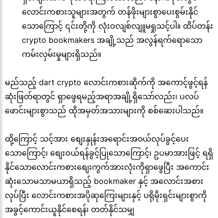
လောင်းကစားသူများအတွက် တန်ဖိုးများစွာပေးစွမ်းနိုင်
သောကြောင့် ၎င်းတို့ကို လုံးဝလျစ်လျူမရှုသင့်ပါ။ ထိပ်တန်း
crypto bookmakers အချို့သည် အလွန်ရက်ရောသော
ကမ်းလှမ်းမှုများရှိသည်။
မည်သည့် dart crypto လောင်းကစားဆိုက်ကို အကောင့်ဖွင့်ရန်
ဆုံးဖြတ်ရာတွင် ရှာဖွေရမည့်အရာအချို့ရှိသော်လည်း၊ ပလပ်
ဖောင်းများစွာသည် ထိုအမှတ်အသားများကို စစ်ဆေးပါသည်။
ထို့ကြောင့် သင့်အား စျေးနှုန်းအရောင်းအ၀ယ်လုပ်ခွင့်ပေး
သောကြောင့်၊ စျေးဝယ်ရန်ခွင့်ပြုသောကြောင့်၊ ဥပမာအားဖြင့် ရရှိ
နိုင်သောလောင်းကစားစျေးကွက်အားလုံးကိုရှာဖွေပြီး အကောင်း
ဆုံးသောမသာမယာရှိသည့် bookmaker နှင့် အလောင်းအစား
လုပ်ပြီး လောင်းကစားအပိုဆုကြေးများနှင့် ပရိုမိုးရှင်းများစွာကို
အခွင့်ကောင်းယူနိုင်စေရန်၊ တတ်နိုင်သမျှ