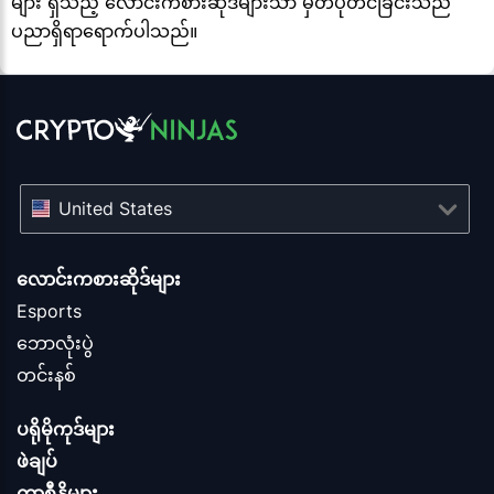
များ ရှိသည့် လောင်းကစားဆိုဒ်များသာ မှတ်ပုံတင်ခြင်းသည်
ပညာရှိရာရောက်ပါသည်။
United States
လောင်းကစားဆိုဒ်များ
Esports
ဘောလုံးပွဲ
တင်းနစ်
ပရိုမိုကုဒ်များ
ဖဲချပ်
ကာစီနိုများ