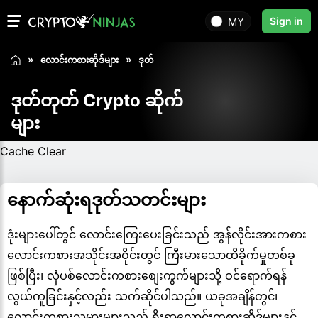
MY
Sign in
လောင်းကစားဆိုဒ်များ
ဒုတ်
ဒုတ်တုတ် Crypto ဆိုက်
များ
Cache Clear
နောက်ဆုံးရဒုတ်သတင်းများ
ဒုံးများပေါ်တွင် လောင်းကြေးပေးခြင်းသည် အွန်လိုင်းအားကစား
လောင်းကစားအသိုင်းအဝိုင်းတွင် ကြီးမားသောထိခိုက်မှုတစ်ခု
ဖြစ်ပြီး၊ လှံပစ်လောင်းကစားစျေးကွက်များသို့ ဝင်ရောက်ရန်
လွယ်ကူခြင်းနှင့်လည်း သက်ဆိုင်ပါသည်။ ယခုအချိန်တွင်၊
လောင်းကစားသမားများသည် ရိုးရာလောင်းကစားဆိုဒ်များနှင့်