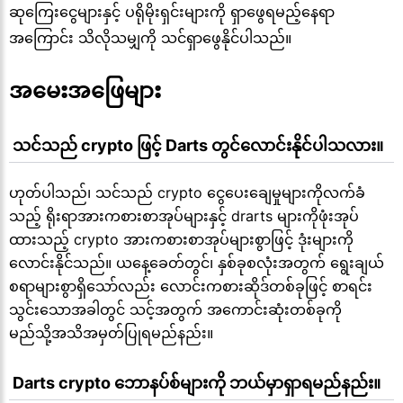
ဆုကြေးငွေများနှင့် ပရိုမိုးရှင်းများကို ရှာဖွေရမည့်နေရာ
အကြောင်း သိလိုသမျှကို သင်ရှာဖွေနိုင်ပါသည်။
အမေးအဖြေများ
 သင်သည် crypto ဖြင့် Darts တွင်လောင်းနိုင်ပါသလား။
ဟုတ်ပါသည်၊ သင်သည် crypto ငွေပေးချေမှုများကိုလက်ခံ
သည့် ရိုးရာအားကစားစာအုပ်များနှင့် drarts များကိုဖုံးအုပ်
ထားသည့် crypto အားကစားစာအုပ်များစွာဖြင့် ဒုံးများကို
လောင်းနိုင်သည်။ ယနေ့ခေတ်တွင်၊ နှစ်ခုစလုံးအတွက် ရွေးချယ်
စရာများစွာရှိသော်လည်း လောင်းကစားဆိုဒ်တစ်ခုဖြင့် စာရင်း
သွင်းသောအခါတွင် သင့်အတွက် အကောင်းဆုံးတစ်ခုကို
မည်သို့အသိအမှတ်ပြုရမည်နည်း။
 Darts crypto ဘောနပ်စ်များကို ဘယ်မှာရှာရမည်နည်း။