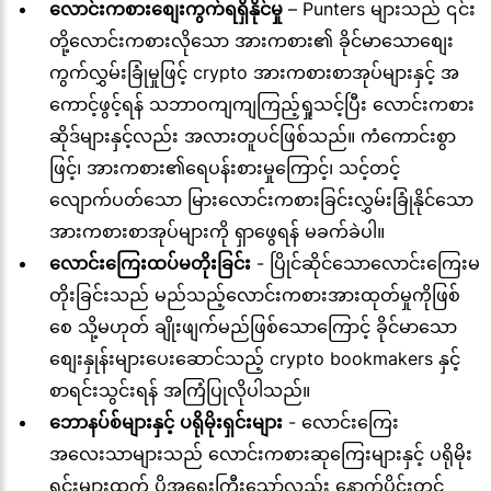
လောင်းကစားစျေးကွက်ရရှိနိုင်မှု
– Punters များသည် ၎င်း
တို့လောင်းကစားလိုသော အားကစား၏ ခိုင်မာသောစျေး
ကွက်လွှမ်းခြုံမှုဖြင့် crypto အားကစားစာအုပ်များနှင့် အ
ကောင့်ဖွင့်ရန် သဘာဝကျကျကြည့်ရှုသင့်ပြီး လောင်းကစား
ဆိုဒ်များနှင့်လည်း အလားတူပင်ဖြစ်သည်။ ကံကောင်းစွာ
ဖြင့်၊ အားကစား၏ရေပန်းစားမှုကြောင့်၊ သင့်တင့်
လျောက်ပတ်သော မြားလောင်းကစားခြင်းလွှမ်းခြုံနိုင်သော
အားကစားစာအုပ်များကို ရှာဖွေရန် မခက်ခဲပါ။
လောင်းကြေးထပ်မတိုးခြင်း
- ပြိုင်ဆိုင်သောလောင်းကြေးမ
တိုးခြင်းသည် မည်သည့်လောင်းကစားအားထုတ်မှုကိုဖြစ်
စေ သို့မဟုတ် ချိုးဖျက်မည်ဖြစ်သောကြောင့် ခိုင်မာသော
စျေးနှုန်းများပေးဆောင်သည့် crypto bookmakers နှင့်
စာရင်းသွင်းရန် အကြံပြုလိုပါသည်။
ဘောနပ်စ်များနှင့်
ပရိုမိုးရှင်းများ
- လောင်းကြေး
အလေးသာများသည် လောင်းကစားဆုကြေးများနှင့် ပရိုမိုး
ရှင်းများထက် ပိုအရေးကြီးသော်လည်း နောက်ပိုင်းတွင်