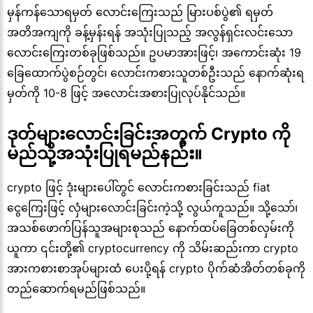
မှန်ကန်သောရမှတ် လောင်းကြေးသည် မြားပစ်ပွဲ၏ ရမှတ်
အတိအကျကို ခန့်မှန်းရန် အသုံးပြုသည့် အလွန်ရှင်းလင်းသော
လောင်းကြေးတစ်ခုဖြစ်သည်။ ဥပမာအားဖြင့်၊ အကောင်းဆုံး 19
ခြေထောက်ပွဲစဉ်တွင်၊ လောင်းကစားသူတစ်ဦးသည် နောက်ဆုံးရ
မှတ်ကို 10-8 ဖြင့် အလောင်းအစားပြုလုပ်နိုင်သည်။
ဒုတ်များလောင်းခြင်းအတွက် Crypto ကို
မည်သို့အသုံးပြုရမည်နည်း။
crypto ဖြင့် ဒုံးများပေါ်တွင် လောင်းကစားခြင်းသည် fiat
ငွေကြေးဖြင့် လှံများလောင်းခြင်းကဲ့သို့ လွယ်ကူသည်။ သို့သော်၊
အသစ်ဖောက်ပြန်သူအများစုသည် နောက်ထပ်ခြေတစ်လှမ်းကို
ယူကာ ၎င်းတို့၏ cryptocurrency ကို သိမ်းဆည်းကာ crypto
အားကစားစာအုပ်များထံ ပေးပို့ရန် crypto ပိုက်ဆံအိတ်တစ်ခုကို
တည်ဆောက်ရမည်ဖြစ်သည်။