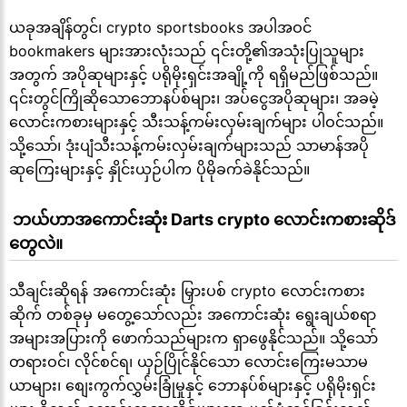
ယခုအချိန်တွင်၊ crypto sportsbooks အပါအဝင်
bookmakers များအားလုံးသည် ၎င်းတို့၏အသုံးပြုသူများ
အတွက် အပိုဆုများနှင့် ပရိုမိုးရှင်းအချို့ကို ရရှိမည်ဖြစ်သည်။
၎င်းတွင်ကြိုဆိုသောဘောနပ်စ်များ၊ အပ်ငွေအပိုဆုများ၊ အခမဲ့
လောင်းကစားများနှင့် သီးသန့်ကမ်းလှမ်းချက်များ ပါဝင်သည်။
သို့သော်၊ ဒုံးပျံသီးသန့်ကမ်းလှမ်းချက်များသည် သာမာန်အပို
ဆုကြေးများနှင့် နှိုင်းယှဉ်ပါက ပိုမိုခက်ခဲနိုင်သည်။
 ဘယ်ဟာအကောင်းဆုံး Darts crypto လောင်းကစားဆိုဒ်
တွေလဲ။
သီချင်းဆိုရန် အကောင်းဆုံး မြှားပစ် crypto လောင်းကစား
ဆိုက် တစ်ခုမှ မတွေ့သော်လည်း အကောင်းဆုံး ရွေးချယ်စရာ
အများအပြားကို ဖောက်သည်များက ရှာဖွေနိုင်သည်။ သို့သော်
တရားဝင်၊ လိုင်စင်ရ၊ ယှဉ်ပြိုင်နိုင်သော လောင်းကြေးမသာမ
ယာများ၊ စျေးကွက်လွှမ်းခြုံမှုနှင့် ဘောနပ်စ်များနှင့် ပရိုမိုးရှင်း