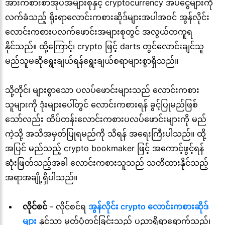
အားကစားစာအုပ်အများစုနှင့် cryptocurrency အပ်ငွေများကို
လက်ခံသည့် ရိုးရာလောင်းကစားဆိုဒ်များအပါအဝင် အွန်လိုင်း
လောင်းကစားပလက်ဖောင်းအများစုတွင် အလွယ်တကူရ
နိုင်သည်။ ထို့ကြောင့်၊ crypto ဖြင့် darts တွင်လောင်းချင်သူ
မည်သူမဆိုရွေးချယ်ရန်ရွေးချယ်စရာများစွာရှိသည်။
သို့တိုင်၊ များစွာသော ပလပ်ဖောင်းများသည် လောင်းကစား
သူများကို ဒုံးများပေါ်တွင် လောင်းကစားရန် ခွင့်ပြုမည်ဖြစ်
သော်လည်း ထိပ်တန်းလောင်းကစားပလပ်ဖောင်းများကို မည်
ကဲ့သို့ အသိအမှတ်ပြုရမည်ကို သိရန် အရေးကြီးပါသည်။ ထို့
အပြင် မည်သည့် crypto bookmaker ဖြင့် အကောင့်ဖွင့်ရန်
ဆုံးဖြတ်သည့်အခါ လောင်းကစားသူသည် သတိထားနိုင်သည့်
အရာအချို့ရှိပါသည်။
လိုင်စင်
- လိုင်စင်ရ
အွန်လိုင်း crypto လောင်းကစားဆိုဒ်
များ
နှင့်သာ မှတ်ပုံတင်ခြင်းသည် ပညာရှိရာရောက်သည်၊