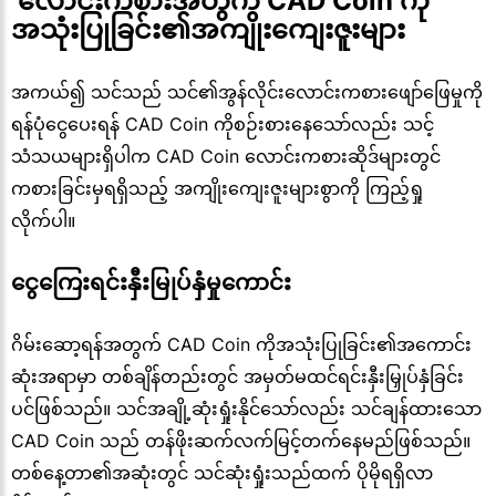
 လောင်းကစားအတွက် CAD Coin ကို
အသုံးပြုခြင်း၏အကျိုးကျေးဇူးများ
အကယ်၍ သင်သည် သင်၏အွန်လိုင်းလောင်းကစားဖျော်ဖြေမှုကို
ရန်ပုံငွေပေးရန် CAD Coin ကိုစဉ်းစားနေသော်လည်း သင့်
သံသယများရှိပါက CAD Coin လောင်းကစားဆိုဒ်များတွင်
ကစားခြင်းမှရရှိသည့် အကျိုးကျေးဇူးများစွာကို ကြည့်ရှု
လိုက်ပါ။
ငွေကြေးရင်းနှီးမြုပ်နှံမှုကောင်း
ဂိမ်းဆော့ရန်အတွက် CAD Coin ကိုအသုံးပြုခြင်း၏အကောင်း
ဆုံးအရာမှာ တစ်ချိန်တည်းတွင် အမှတ်မထင်ရင်းနှီးမြှုပ်နှံခြင်း
ပင်ဖြစ်သည်။ သင်အချို့ဆုံးရှုံးနိုင်သော်လည်း သင်ချန်ထားသော
CAD Coin သည် တန်ဖိုးဆက်လက်မြင့်တက်နေမည်ဖြစ်သည်။
တစ်နေ့တာ၏အဆုံးတွင် သင်ဆုံးရှုံးသည်ထက် ပိုမိုရရှိလာ