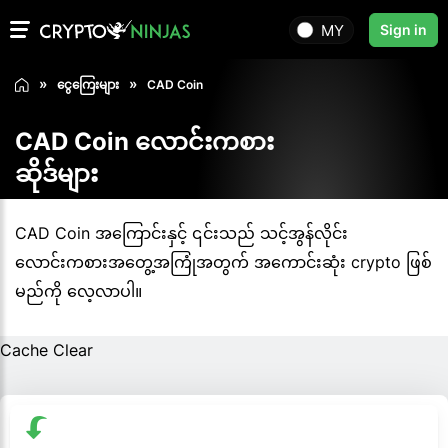
MY
Sign in
ငွေကြေးများ
CAD Coin
CAD Coin လောင်းကစား
ဆိုဒ်များ
CAD Coin အကြောင်းနှင့် ၎င်းသည် သင့်အွန်လိုင်း
လောင်းကစားအတွေ့အကြုံအတွက် အကောင်းဆုံး crypto ဖြစ်
မည်ကို လေ့လာပါ။
Cache Clear