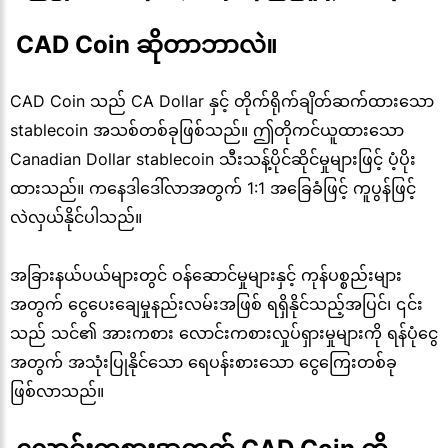
 CAD Coin ဆိုတာဘာလဲ။
CAD Coin သည် CA Dollar နှင့် တိုက်ရိုက်ချိတ်ဆက်ထားသော
stablecoin အသစ်တစ်ခုဖြစ်သည်။ ဤတိုကင်ယူထားသော
Canadian Dollar stablecoin သီးသန့်ပိုင်ဆိုင်မှုများဖြင့် ပံ့ပိုး
ထားသည်။ ကနေဒါဒေါ်လာအတွက် 1:1 အခြေခံဖြင့် ကူပွန်ဖြင့်
လဲလှယ်နိုင်ပါသည်။
အခြားနယ်ပယ်များတွင် ဝန်ဆောင်မှုများနှင့် ကုန်ပစ္စည်းများ
အတွက် ငွေပေးချေမှုနည်းလမ်းအဖြစ် ရရှိနိုင်သည့်အပြင်၊ ၎င်း
သည် သင်၏ အားကစား လောင်းကစားလှုပ်ရှားမှုများကို ရန်ပုံငွေ
အတွက် အသုံးပြုနိုင်သော ရေပန်းစားသော ငွေကြေးတစ်ခု
ဖြစ်လာသည်။