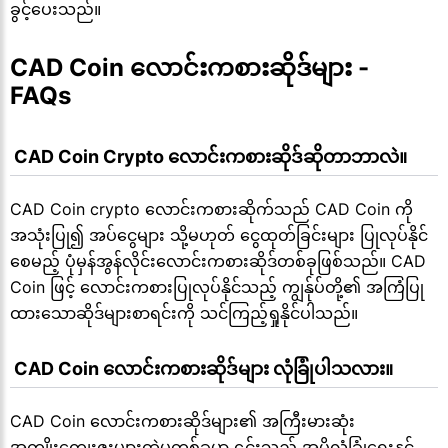
ခွင့်ပေးသည်။
CAD Coin လောင်းကစားဆိုဒ်များ - 
FAQs
 CAD Coin Crypto လောင်းကစားဆိုဒ်ဆိုတာဘာလဲ။
CAD Coin crypto လောင်းကစားဆိုက်သည် CAD Coin ကို
အသုံးပြု၍ အပ်ငွေများ သို့မဟုတ် ငွေထုတ်ခြင်းများ ပြုလုပ်နိုင်
စေမည့် ပုံမှန်အွန်လိုင်းလောင်းကစားဆိုဒ်တစ်ခုဖြစ်သည်။ CAD
Coin ဖြင့် လောင်းကစားပြုလုပ်နိုင်သည့် ကျွန်ုပ်တို့၏ အကြံပြု
ထားသောဆိုဒ်များစာရင်းကို သင်ကြည့်ရှုနိုင်ပါသည်။
 CAD Coin လောင်းကစားဆိုဒ်များ လုံခြုံပါသလား။
CAD Coin လောင်းကစားဆိုဒ်များ၏ အကြီးမားဆုံး
အကျိုးကျေးဇူးများထဲမှတစ်ခုမှာ ၎င်းသည် အပိုလုံခြုံရေးနှင့်