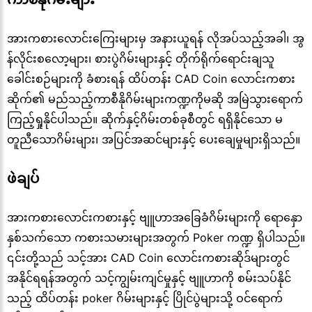
အားကစားလောင်းကြေးများမှ အနားယူရန် လိုအပ်သည့်အခါ၊ အွ
န်လိုင်းစလော့များ၊ စားပွဲဂိမ်းများနှင့် တိုက်ရိုက်ရောင်းချသူ
ခေါင်းစဉ်များကို ခံစားရန် ထိပ်တန်း CAD Coin လောင်းကစား
ဆိုက်၏ မည်သည့်ကာစီနိုဂိမ်းများကဏ္ဍကိုမဆို အမြဲသွားရောက်
ကြည့်ရှုနိုင်ပါသည်။ ဆိုက်နှင့်ဂိမ်းတစ်ခုစီတွင် ရရှိနိုင်သော မ
တူညီသောဂိမ်းများ၊ အပြင်အဆင်များနှင့် ပေးချေမှုများရှိသည်။
ဖဲချပ်
အားကစားလောင်းကစားနှင့် ဗျူဟာအခြေခံဂိမ်းများကို ရောနှော
နှစ်သက်သော ကစားသမားများအတွက် Poker ကဏ္ဍ ရှိပါသည်။
၎င်းတို့သည် သင့်အား CAD Coin လောင်းကစားဆိုဒ်များတွင်
အနိုင်ရရန်အတွက် သင့်ကျွမ်းကျင်မှုနှင့် ဗျူဟာကို စမ်းသပ်နိုင်
သည့် ထိပ်တန်း poker ဂိမ်းများနှင့် ပြိုင်ပွဲများသို့ ဝင်ရောက်