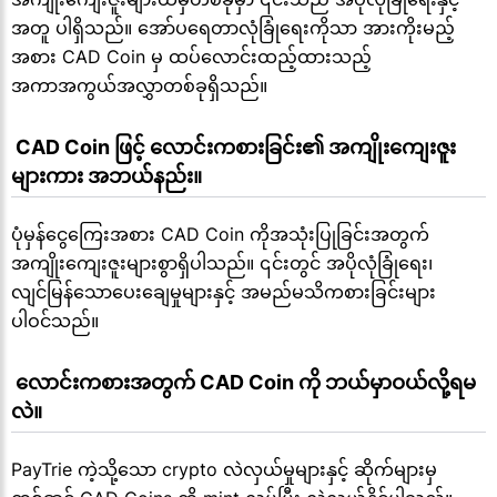
အတူ ပါရှိသည်။ အော်ပရေတာလုံခြုံရေးကိုသာ အားကိုးမည့်
အစား CAD Coin မှ ထပ်လောင်းထည့်ထားသည့်
အကာအကွယ်အလွှာတစ်ခုရှိသည်။
 CAD Coin ဖြင့် လောင်းကစားခြင်း၏ အကျိုးကျေးဇူး
များကား အဘယ်နည်း။
ပုံမှန်ငွေကြေးအစား CAD Coin ကိုအသုံးပြုခြင်းအတွက်
အကျိုးကျေးဇူးများစွာရှိပါသည်။ ၎င်းတွင် အပိုလုံခြုံရေး၊
လျင်မြန်သောပေးချေမှုများနှင့် အမည်မသိကစားခြင်းများ
ပါဝင်သည်။
 လောင်းကစားအတွက် CAD Coin ကို ဘယ်မှာဝယ်လို့ရမ
လဲ။
PayTrie ကဲ့သို့သော crypto လဲလှယ်မှုများနှင့် ဆိုက်များမှ