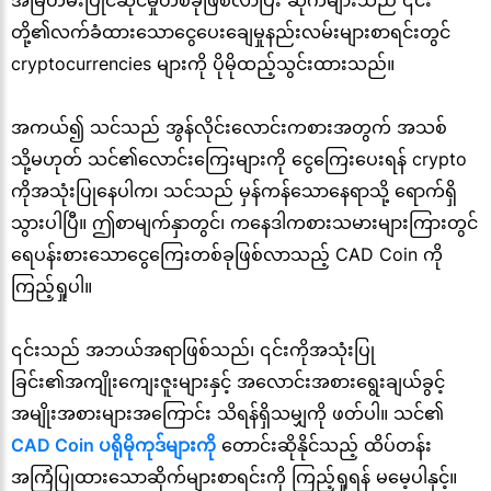
အမြဲတမ်းပြိုင်ဆိုင်မှုတစ်ခုဖြစ်လာပြီး ဆိုက်များသည် ၎င်း
တို့၏လက်ခံထားသောငွေပေးချေမှုနည်းလမ်းများစာရင်းတွင်
cryptocurrencies များကို ပိုမိုထည့်သွင်းထားသည်။
အကယ်၍ သင်သည် အွန်လိုင်းလောင်းကစားအတွက် အသစ်
သို့မဟုတ် သင်၏လောင်းကြေးများကို ငွေကြေးပေးရန် crypto
ကိုအသုံးပြုနေပါက၊ သင်သည် မှန်ကန်သောနေရာသို့ ရောက်ရှိ
သွားပါပြီ။ ဤစာမျက်နှာတွင်၊ ကနေဒါကစားသမားများကြားတွင်
ရေပန်းစားသောငွေကြေးတစ်ခုဖြစ်လာသည့် CAD Coin ကို
ကြည့်ရှုပါ။
၎င်းသည် အဘယ်အရာဖြစ်သည်၊ ၎င်းကိုအသုံးပြု
ခြင်း၏အကျိုးကျေးဇူးများနှင့် အလောင်းအစားရွေးချယ်ခွင့်
အမျိုးအစားများအကြောင်း သိရန်ရှိသမျှကို ဖတ်ပါ။ သင်၏
CAD Coin ပရိုမိုကုဒ်များကို
တောင်းဆိုနိုင်သည့် ထိပ်တန်း
အကြံပြုထားသောဆိုက်များစာရင်းကို ကြည့်ရှုရန် မမေ့ပါနှင့်။