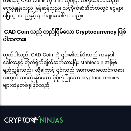
တစ်ဆင့် CAD Coins ကို mint လုပ်ပြီး လဲလှယ်နိုင်ပါသည်။
ငွေလွှဲနှုန်းသည် မြန်ဆန်သည်၊ သင့်ပိုက်ဆံအိတ်ထဲတွင် ငွေများ
ပြေသွားသည်နှင့် ချက်ချင်းပေါ်လာသည်။
 CAD Coin သည် တည်ငြိမ်သော Cryptocurrency ဖြစ်
ပါသလား။
ဟုတ်ပါသည်၊ CAD Coin ကို ၎င်း၏တန်ဖိုးသည် ကနေဒါ
ဒေါ်လာနှင့် တိုက်ရိုက်ချိတ်ဆက်ထားပြီး stablecoin အဖြစ်
ရည်ညွှန်းသည်။ ထို့ကြောင့် ၎င်းသည် အားကစားလောင်းကစား
အတွက် သင်သုံးနိုင်သော ပိုမိုလုံခြုံသော cryptocurrencies
များထဲမှတစ်ခုဖြစ်သည်။