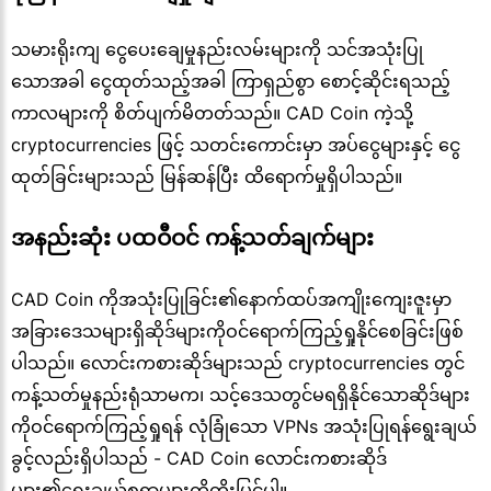
သမားရိုးကျ ငွေပေးချေမှုနည်းလမ်းများကို သင်အသုံးပြု
သောအခါ ငွေထုတ်သည့်အခါ ကြာရှည်စွာ စောင့်ဆိုင်းရသည့်
ကာလများကို စိတ်ပျက်မိတတ်သည်။ CAD Coin ကဲ့သို့
cryptocurrencies ဖြင့် သတင်းကောင်းမှာ အပ်ငွေများနှင့် ငွေ
ထုတ်ခြင်းများသည် မြန်ဆန်ပြီး ထိရောက်မှုရှိပါသည်။
အနည်းဆုံး ပထဝီဝင် ကန့်သတ်ချက်များ
CAD Coin ကိုအသုံးပြုခြင်း၏နောက်ထပ်အကျိုးကျေးဇူးမှာ
အခြားဒေသများရှိဆိုဒ်များကိုဝင်ရောက်ကြည့်ရှုနိုင်စေခြင်းဖြစ်
ပါသည်။ လောင်းကစားဆိုဒ်များသည် cryptocurrencies တွင်
ကန့်သတ်မှုနည်းရုံသာမက၊ သင့်ဒေသတွင်မရရှိနိုင်သောဆိုဒ်များ
ကိုဝင်ရောက်ကြည့်ရှုရန် လုံခြုံသော VPNs အသုံးပြုရန်ရွေးချယ်
ခွင့်လည်းရှိပါသည် - CAD Coin လောင်းကစားဆိုဒ်
များ၏ရွေးချယ်စရာများကိုတိုးမြှင့်ပါ။