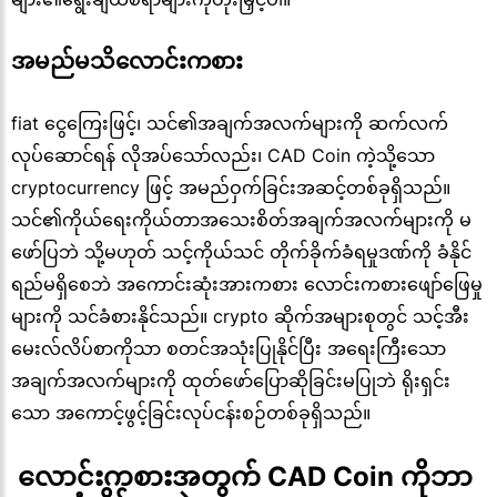
အမည်မသိလောင်းကစား
fiat ငွေကြေးဖြင့်၊ သင်၏အချက်အလက်များကို ဆက်လက်
လုပ်ဆောင်ရန် လိုအပ်သော်လည်း၊ CAD Coin ကဲ့သို့သော
cryptocurrency ဖြင့် အမည်ဝှက်ခြင်းအဆင့်တစ်ခုရှိသည်။
သင်၏ကိုယ်ရေးကိုယ်တာအသေးစိတ်အချက်အလက်များကို မ
ဖော်ပြဘဲ သို့မဟုတ် သင့်ကိုယ်သင် တိုက်ခိုက်ခံရမှုဒဏ်ကို ခံနိုင်
ရည်မရှိစေဘဲ အကောင်းဆုံးအားကစား လောင်းကစားဖျော်ဖြေမှု
များကို သင်ခံစားနိုင်သည်။ crypto ဆိုက်အများစုတွင် သင့်အီး
မေးလ်လိပ်စာကိုသာ စတင်အသုံးပြုနိုင်ပြီး အရေးကြီးသော
အချက်အလက်များကို ထုတ်ဖော်ပြောဆိုခြင်းမပြုဘဲ ရိုးရှင်း
သော အကောင့်ဖွင့်ခြင်းလုပ်ငန်းစဉ်တစ်ခုရှိသည်။
 လောင်းကစားအတွက် CAD Coin ကိုဘာ