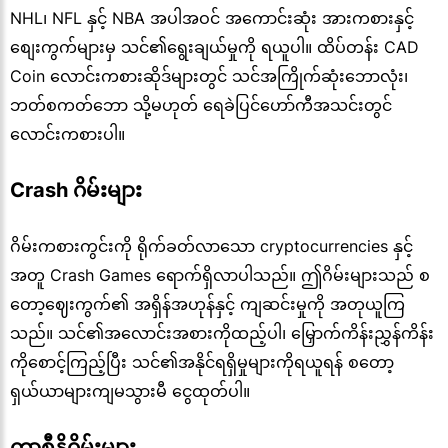
NHL၊ NFL နှင့် NBA အပါအဝင် အကောင်းဆုံး အားကစားနှင့်
စျေးကွက်များမှ သင်၏ရွေးချယ်မှုကို ရယူပါ။ ထိပ်တန်း CAD
Coin လောင်းကစားဆိုဒ်များတွင် သင်အကြိုက်ဆုံးဘောလုံး၊
ဘတ်စကတ်ဘော သို့မဟုတ် ရေခဲပြင်ဟော်ကီအသင်းတွင်
လောင်းကစားပါ။
Crash ဂိမ်းများ
ဂိမ်းကစားကွင်းကို ရိုက်ခတ်လာသော cryptocurrencies နှင့်
အတူ Crash Games ရောက်ရှိလာပါသည်။ ဤဂိမ်းများသည် စ
တော့ဈေးကွက်၏ အရှိန်အဟုန်နှင့် ကျဆင်းမှုကို အတုယူကြ
သည်။ သင်၏အလောင်းအစားကိုထည့်ပါ၊ မြှောက်ကိန်းညွှန်ကိန်း
ကိုစောင့်ကြည့်ပြီး သင်၏အနိုင်ရရှိမှုများကိုရယူရန် စတော့
ရှယ်ယာများကျမသွားမီ ငွေထုတ်ပါ။
ကာစီနိုဂိမ်းများ