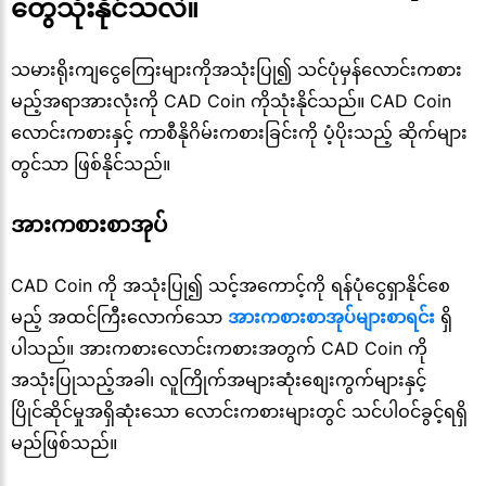
တွေသုံးနိုင်သလဲ။
သမားရိုးကျငွေကြေးများကိုအသုံးပြု၍ သင်ပုံမှန်လောင်းကစား
မည့်အရာအားလုံးကို CAD Coin ကိုသုံးနိုင်သည်။ CAD Coin
လောင်းကစားနှင့် ကာစီနိုဂိမ်းကစားခြင်းကို ပံ့ပိုးသည့် ဆိုက်များ
တွင်သာ ဖြစ်နိုင်သည်။
အားကစားစာအုပ်
CAD Coin ကို အသုံးပြု၍ သင့်အကောင့်ကို ရန်ပုံငွေရှာနိုင်စေ
မည့် အထင်ကြီးလောက်သော
အားကစားစာအုပ်များစာရင်း
ရှိ
ပါသည်။ အားကစားလောင်းကစားအတွက် CAD Coin ကို
အသုံးပြုသည့်အခါ၊ လူကြိုက်အများဆုံးစျေးကွက်များနှင့်
ပြိုင်ဆိုင်မှုအရှိဆုံးသော လောင်းကစားများတွင် သင်ပါဝင်ခွင့်ရရှိ
မည်ဖြစ်သည်။