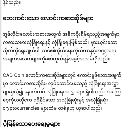
နိုင်သည်။
ဘေးကင်းသော လောင်းကစားဆိုဒ်များ
အွန်လိုင်းလောင်းကစားအတွက် အဓိကစိုးရိမ်ရသည့်အချက်မှာ
ကစားသမားလုံခြုံရေးနှင့် လုံခြုံရေးဖြစ်သည်။ မှားယွင်းသော
ဆိုက်ကိုရွေးချယ်ပါ၊ သင်၏ကိုယ်ရေးကိုယ်တာနှင့်ဘဏ္ဍာရေး
အချက်အလက်များကိုဖော်ထုတ်ရန်အခွင့်အလမ်းရှိသည်။
CAD Coin လောင်းကစားဆိုဒ်များတွင် ကောင်းမွန်သောအချက်
မှာ လောင်းကစားဆိုဒ်မှ လုပ်ဆောင်ပေးသည့် လုံခြုံရေးအလွှာ
များမှလွဲ၍ နောက်ထပ် လုံခြုံရေးအလွှာများ ရှိပါသည်။ အကြွေ
စေ့ကိုယ်တိုင်က ရရှိနိုင်သော အလုံခြုံဆုံးနှင့် အလုံခြုံဆုံး
cryptocurrencies များထဲမှ တစ်ခုဟု ယူဆပါသည်။
ပိုမြန်သောပေးချေမှုများ