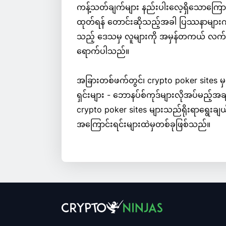
ကန့်သတ်ချက်များ နည်းပါးလေ့ရှိသောကြောင့် ကမ္ဘ
ထုတ်ရန် တောင်းဆိုသည့်အခါ ပြဿနာများကို 
သည့် ဒေသမှ လူများကို အမှန်တကယ် လက်ခ
ရောက်ပါသည်။
အခြားတစ်ဖက်တွင်၊ crypto poker sites မှ
ရှင်းများ - ဘောနပ်စ်ကုဒ်များလိုအပ်မည့်အချိ
crypto poker sites များသည်ရိုးရာရွေးချယ်
အကြောင်းရင်းများထဲမှတစ်ခုဖြစ်သည်။