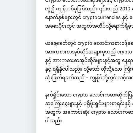
Crypto လောင်းကစားဆိုဒ်များနှင့် cry
လွဲ၍ ကျန်တစ်ခုဖြစ်သည်။ ၎င်းသည် 2010 ခ
နောက်နှစ်များတွင် cryptocurrencies နှင့
အစောပိုင်းတွင် အထွတ်အထိပ်သို့ရောက်ရှိခဲ
ယနေ့ခေတ်တွင် crypto လောင်းကစားဝန်ဆောင်
အားကစားစာအုပ်ဆိုဒ်အများစုသည် crypto လ
နှင့် အားကစားစာအုပ်ဆိုဒ်များနှင့်အတူ နေရ
နှင့် ရရှိနိုင်ပါသည်။ သို့သော် ထိုသို့သော 
ဆုံးဖြတ်ရခက်သည် - ကျွန်ုပ်တို့တွင် သင့်
နက်ရှိုင်းသော crypto လောင်းကစားဆိုက်ပြ
ဆုကြေးငွေများနှင့် ပရိုမိုးရှင်းများစာရင်း
အတွက် အကောင်းဆုံး crypto လောင်းကစားပ
ပါသည်။