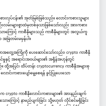
စားလုပ်ငန်း၏ အုတ်မြစ်ဖြစ်သည်။ လောင်းကစားသူများ
် နည်းလမ်းများစွာထဲမှတစ်ခုသာဖြစ်သော်လည်း အားကစား
သောကြောင့် ကာစီနိုများသည် ကာစီနိုများတွင် အလွယ်ကူ
ာ အမြဲတမ်းမမှန်ပါ။
ညီသောအတွေ့အကြုံကို ပေးဆောင်သော်လည်း၊ crypto ကာစီနို
ဲနိုင်မှုနှင့် အရောင်းအ၀ယ်များ၏ အရှိန်အဟုန်တွင်
 ထို့အပြင်၊ ထိပ်တန်း cryptocurrency ကာစီနိုအများစု
 လောင်းကစားပျော်မွေ့စေရန် ခွင့်ပြုပေးသော
ယှဉ်ပါက crypto ကာစီနိုလောင်းကစားများ၏ အားနည်းချက်
ာကြောင့် နာမည်ပျက်ခြင်း သို့မဟုတ် လိုင်စင်မရှိခြင်း