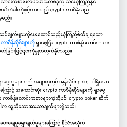
ိ လောင်းကစားပလပ်ဖောင်းတစ်ခုကို သင်ယုံကြည်နိုင်
း၏တံခါးကိုဖွင့်ထားသည့် crypto ကာစီနိုသည်
မ့်မည်။
ံးသပ်ချက်များကိုပေးဆောင်သည့်ယုံကြည်စိတ်ချရသော
ာစီနိုဆိုဒ်များကို
ရှာဖွေပြီး crypto ကာစီနိုလောင်းကစား
ဖော်ခြင်းဖြင့်၎င်းကိုနှုတ်ထွက်နိုင်သည်။
ရှာဖွေသူများသည် အများစုတွင် အွန်လိုင်း poker ပါရှိသော
ြောင့် အကောင်းဆုံး crypto ကာစီနိုဆိုဒ်များကို ရှာဖွေ
ကာစီနိုလောင်းကစားများကဲ့သို့ပင်၊ crypto poker ဆိုက်
်းယှဉ်ပါက တူညီသောအားသာချက်များရှိသည်။
းချေမှုရွေးချယ်မှုများကြောင့် နိုင်ငံအလိုက်