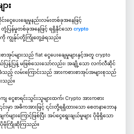
ျား
င်းငွေပေးချေမှုနည်းလမ်းတစ်ခုအနေဖြင့်
ံ့ပြန်မှုတစ်ခုအနေဖြင့် ရရှိနိုင်သော
crypto
ကျွန်ုပ်တို့ကြုံတွေ့ခဲ့ရသည်။
ာအုပ်များသည် fiat ငွေပေးချေမှုများနှင့်အတူ crypto
န့်ပြန့် မဖြစ်သေးသော်လည်း၊ အချို့သော လက်လီဆိုင်
က်ခံသည့် လမ်းကြောင်းသည် အားကစားစာအုပ်အများစုသည်
ားသည်။
းကျ ငွေစာရင်းသွင်းသူများထက်၊ Crypto အားကစား
၎င်းမှာ အဓိကအားဖြင့် ၎င်းတို့ရရှိထားသော စေတနာဘောန
းချက်များကြောင့်ဖြစ်ပြီး အပ်ငွေရွေးချယ်မှုများ ပိုမိုရှိသော
ိုမိုကြိုဆိုကြသည်။