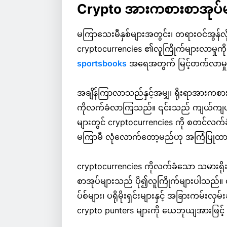
Crypto အားကစားစာအုပ်မ
မကြာသေးမီနှစ်များအတွင်း၊ တရားဝင်အွန်လို
cryptocurrencies ၏လူကြိုက်များလာမှုကို တု
sportsbooks
အရေအတွက် မြင့်တက်လာမှုကို 
အချိန်ကြာလာသည်နှင့်အမျှ၊ ရိုးရာအားကစားစ
ကိုလက်ခံလာကြသည်။ ၎င်းသည် ကျယ်ကျယ်ပြ
များတွင် cryptocurrencies ကို စတင်လ
မကြာမီ လုံလောက်တော့မည်ဟု အကြံပြုထ
cryptocurrencies ကိုလက်ခံသော သမားရို
စာအုပ်များသည် ပို၍လူကြိုက်များပါသည်။ 
ပ်စ်များ၊ ပရိုမိုးရှင်းများနှင့် အခြားကမ်းလှမ်
crypto punters များကို ယေဘုယျအားဖြင့် ပ