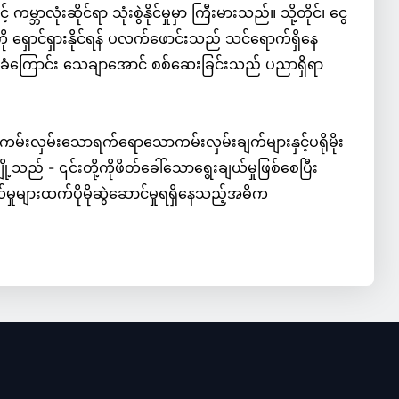
ာလုံးဆိုင်ရာ သုံးစွဲနိုင်မှုမှာ ကြီးမားသည်။ သို့တိုင်၊ ငွေ
ရှောင်ရှားနိုင်ရန် ပလက်ဖောင်းသည် သင်ရောက်ရှိနေ
ံကြောင်း သေချာအောင် စစ်ဆေးခြင်းသည် ပညာရှိရာ
ကမ်းလှမ်းသောရက်ရောသောကမ်းလှမ်းချက်များနှင့်ပရိုမိုး
ု့သည် - ၎င်းတို့ကိုဖိတ်ခေါ်သောရွေးချယ်မှုဖြစ်စေပြီး
မှုများထက်ပိုမိုဆွဲဆောင်မှုရရှိနေသည့်အဓိက