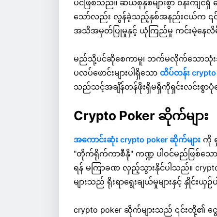
ပင်ဖြစ်သည်။ ဆယ်စုနှစ်များစွာ ဝန်းကျင်ရှ
သော်လည်း လွန်ခဲ့သည့်နှစ်အနည်းငယ်က ၎င်
အသိအမှတ်ပြုမှုနှင့် ယုံကြည်မှု ကင်းမဲ့နေလိ
မည်သို့ပင်ဆိုစေကာမူ၊ ဘက်မလိုက်သောသု
ပလပ်ဖောင်းများပါရှိသော
ထိပ်တန်း crypto က
သည်သင့်အချိန်တန်ဖိုးရှိမရှိကိုရှင်းလင်းစွာပုံ
Crypto Poker ဆိုက်များ
အကောင်းဆုံး crypto poker ဆိုက်များ
ကို 
"တိုက်ရိုက်ကာစီနို" ကဏ္ဍ ပါဝင်မည်ဖြစ်သောက
ရန် မကြာခဏ လှည့်သွားနိုင်ပါသည်။ crypto 
များသည် ရိုးရာရွေးချယ်မှုများနှင့် နှိုင
crypto poker ဆိုက်များသည် ၎င်းတို့၏ ငွေပေ