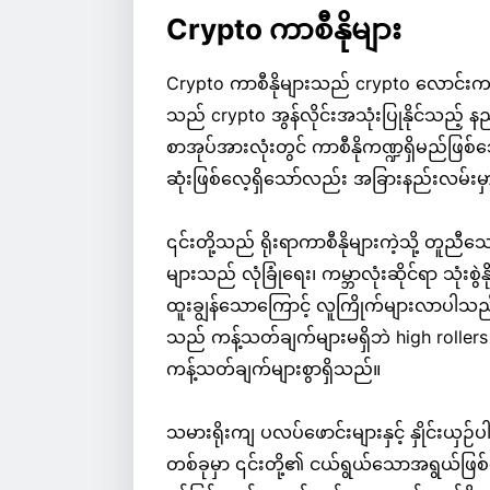
Crypto ကာစီနိုများ
Crypto ကာစီနိုများသည် crypto လောင်းက
သည် crypto အွန်လိုင်းအသုံးပြုနိုင်သည့
စာအုပ်အားလုံးတွင် ကာစီနိုကဏ္ဍရှိမည်ဖြစ်
ဆုံးဖြစ်လေ့ရှိသော်လည်း အခြားနည်းလမ်းမှ
၎င်းတို့သည် ရိုးရာကာစီနိုများကဲ့သို့ တူ
များသည် လုံခြုံရေး၊ ကမ္ဘာလုံးဆိုင်ရာ သုံးစွ
ထူးချွန်သောကြောင့် လူကြိုက်များလာပါသည်။
သည် ကန့်သတ်ချက်များမရှိဘဲ high rollers
ကန့်သတ်ချက်များစွာရှိသည်။
သမားရိုးကျ ပလပ်ဖောင်းများနှင့် နှိုင်း
တစ်ခုမှာ ၎င်းတို့၏ ငယ်ရွယ်သောအရွယ်ဖြစ်သေ