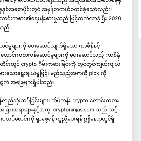
ptocurrency လောင်းကစားများသည် အယူအဆအသစ်တစ်ခုမှ
ုနှစ်အစောပိုင်းတွင် အမှန်တကယ်စတင်ခဲ့သော်လည်း၊
် လောင်းကစား၏ရေပန်းစားမှုသည် မြင့်တက်လာခဲ့ပြီး 2020
့သည်။
မှုများကို ပေးဆောင်လျက်ရှိသော ကာစီနိုနှင့်
ောင်းကစားဝန်ဆောင်မှုများကို ပေးဆောင်သည့် ကာစီနို
ာတိုင်းတွင် crypto ဂိမ်းကစားခြင်းကို တွင်တွင်ကျယ်ကျယ်
ကြီးမားသောရွေးချယ်မှုဖြင့်၊ မည်သည့်အရာကို pick ကို
အတွက် အဖြေများရှိပါသည်။
န်လည်သုံးသပ်ခြင်းများ၊ ထိပ်တန်း crypto လောင်းကစား
နှင့် အခြားအရာများနှင့်အတူ၊ cryptoninjas.com သည် သင့်
လပ်ဖောင်းကို ရှာဖွေရန် ကူညီပေးရန် ဤနေရာတွင်ရှိ