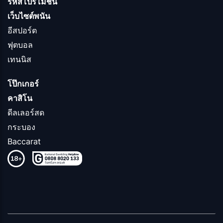
รหัสโปรโมชั่น
เว็บไซต์พนัน
อีสปอร์ต
ฟุตบอล
เทนนิส
โป๊กเกอร์
คาสิโน
ดีลเลอร์สด
กระบอง
Baccarat