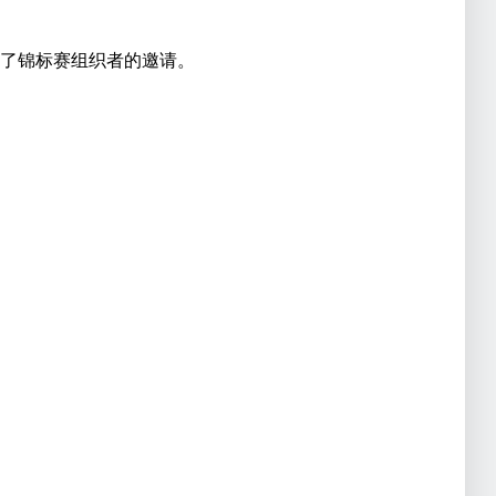
 直接收到了锦标赛组织者的邀请。