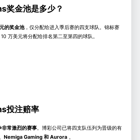
pions奖金池是多少？
美元的奖金池
，仅分配给进入季后赛的四支球队。锦标赛
 10 万美元将分配给排名第二至第四的球队。
ions投注赔率
争非常激烈的赛事
。博彩公司已将四支队伍列为晋级的有
c、Nemiga Gaming 和 Aurora
。