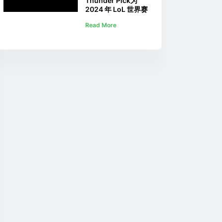
Thunder Pick为
2024 年 LoL 世界赛
推出连击增强和首张
Read More
地图保险