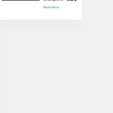
制及指南
Read More