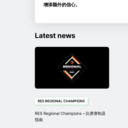
增添额外的信心。
Latest news
RES REGIONAL CHAMPIONS
RES Regional Champions – 比赛赛制及
指南