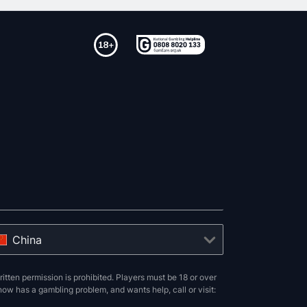
China
ten permission is prohibited. Players must be 18 or over
now has a gambling problem, and wants help, call or visit: