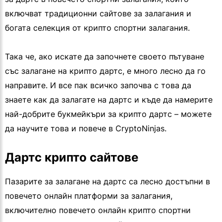
включват традиционни сайтове за залагания и
богата селекция от крипто спортни залагания.
Така че, ако искате да започнете своето пътуване
със залагане на крипто дартс, е много лесно да го
направите. И все пак всичко започва с това да
знаете как да залагате на дартс и къде да намерите
най-добрите букмейкъри за крипто дартс – можете
да научите това и повече в CryptoNinjas.
Дартс крипто сайтове
Пазарите за залагане на дартс са лесно достъпни в
повечето онлайн платформи за залагания,
включително повечето онлайн крипто спортни