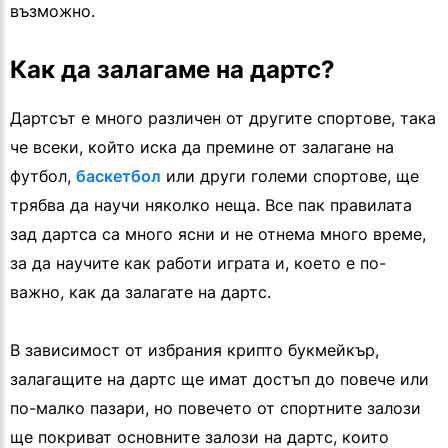
възможно.
Как да залагаме на дартс?
Дартсът е много различен от другите спортове, така
че всеки, който иска да премине от залагане на
футбол,
баскетбол
или други големи спортове, ще
трябва да научи няколко неща. Все пак правилата
зад дартса са много ясни и не отнема много време,
за да научите как работи играта и, което е по-
важно, как да залагате на дартс.
В зависимост от избрания крипто букмейкър,
залагащите на дартс ще имат достъп до повече или
по-малко пазари, но повечето от спортните залози
ще покриват основните залози на дартс, които