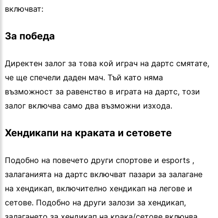
включват:
За победа
Директен залог за това кой играч на дартс смятате,
че ще спечели даден мач. Тъй като няма
възможност за равенство в играта на дартс, този
залог включва само два възможни изхода.
Хендикапи на краката и сетовете
Подобно на повечето други спортове и esports ,
залаганията на дартс включват пазари за залагане
на хендикап, включително хендикап на легове и
сетове. Подобно на други залози за хендикап,
залагането за хендикап на крака/сетове включва