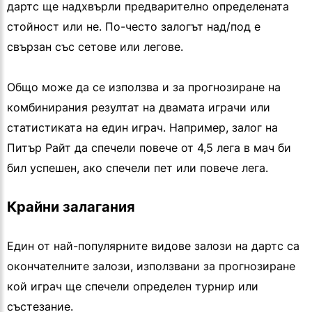
дартс ще надхвърли предварително определената
стойност или не. По-често залогът над/под е
свързан със сетове или легове.
Общо може да се използва и за прогнозиране на
комбинирания резултат на двамата играчи или
статистиката на един играч. Например, залог на
Питър Райт да спечели повече от 4,5 лега в мач би
бил успешен, ако спечели пет или повече лега.
Крайни залагания
Един от най-популярните видове залози на дартс са
окончателните залози, използвани за прогнозиране
кой играч ще спечели определен турнир или
състезание.