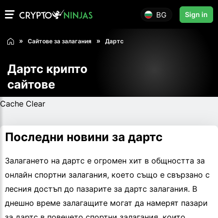
BG
Sign in
Сайтове за залагания
Дартс
Дартс крипто
сайтове
Cache Clear
Последни новини за дартс
Залагането на дартс е огромен хит в общността за
онлайн спортни залагания, което също е свързано с
лесния достъп до пазарите за дартс залагания. В
днешно време залагащите могат да намерят пазари
за дартс в повечето спортни залагания, които