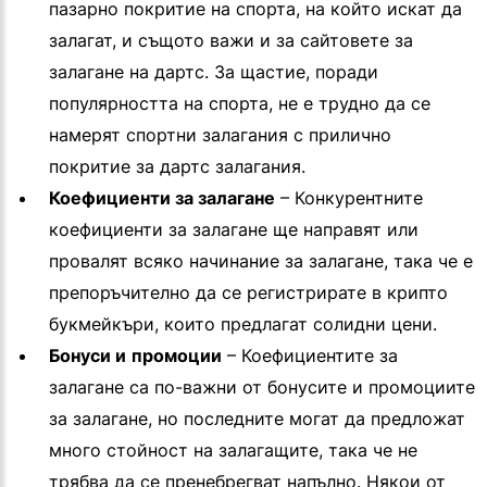
пазарно покритие на спорта, на който искат да
залагат, и същото важи и за сайтовете за
залагане на дартс. За щастие, поради
популярността на спорта, не е трудно да се
намерят спортни залагания с прилично
покритие за дартс залагания.
Коефициенти за залагане
– Конкурентните
коефициенти за залагане ще направят или
провалят всяко начинание за залагане, така че е
препоръчително да се регистрирате в крипто
букмейкъри, които предлагат солидни цени.
Бонуси и
промоции
– Коефициентите за
залагане са по-важни от бонусите и промоциите
за залагане, но последните могат да предложат
много стойност на залагащите, така че не
трябва да се пренебрегват напълно. Някои от