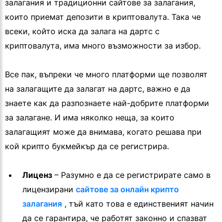
залагания и традиционни сайтове за залагания,
които приемат депозити в криптовалута. Така че
всеки, който иска да залага на дартс с
криптовалута, има много възможности за избор.
Все пак, въпреки че много платформи ще позволят
на залагащите да залагат на дартс, важно е да
знаете как да разпознаете най-добрите платформи
за залагане. И има няколко неща, за които
залагащият може да внимава, когато решава при
кой крипто букмейкър да се регистрира.
Лиценз
– Разумно е да се регистрирате само в
лицензирани
сайтове за онлайн крипто
залагания
, тъй като това е единственият начин
да се гарантира, че работят законно и спазват