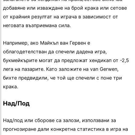
добавяне или изваждане на брой крака или сетове
от крайния резултат на играча в зависимост от
неговата възприемана сила.
Например, ако Майкъл ван Гервен е
облагодетелстван да спечели дадена игра,
букмейкърите могат да предложат хендикап от -2,5
лега на пазарите. Като заложите на van Gerwen,
бихте предвидили, че той ще спечели с поне три
крака.
Над/Под
Над/под или сборове са залози, използвани за
прогнозиране дали конкретна статистика в игра на