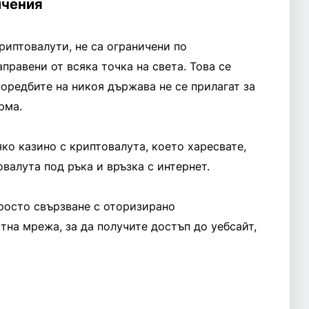
ичения
риптовалути, не са ограничени по
правени от всяка точка на света. Това се
поредбите на никоя държава не се прилагат за
рма.
яко казино с криптовалута, което харесвате,
валута под ръка и връзка с интернет.
 просто свързване с оторизирано
на мрежа, за да получите достъп до уебсайт,