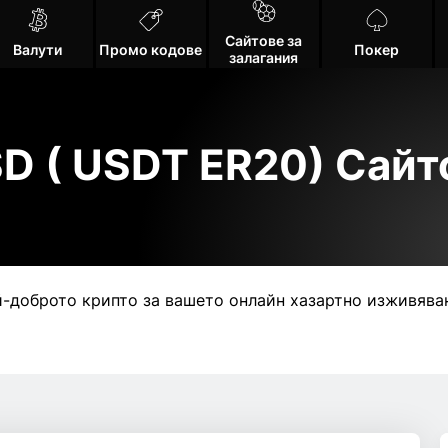
Сайтове за
Валути
Промо кодове
Покер
залагания
D ( USDT ER20) Сайт
й-доброто крипто за вашето онлайн хазартно изживяван