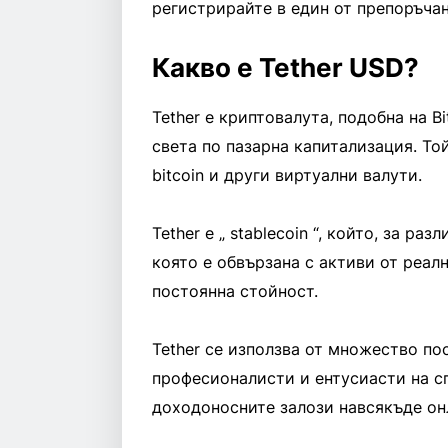
регистрирайте в един от препоръчан
Какво е Tether USD?
Tether е криптовалута, подобна на B
света по пазарна капитализация. То
bitcoin и други виртуални валути.
Tether е „ stablecoin “, който, за ра
която е обвързана с активи от реал
постоянна стойност.
Tether се използва от множество п
професионалисти и ентусиасти на сп
доходоносните залози навсякъде он