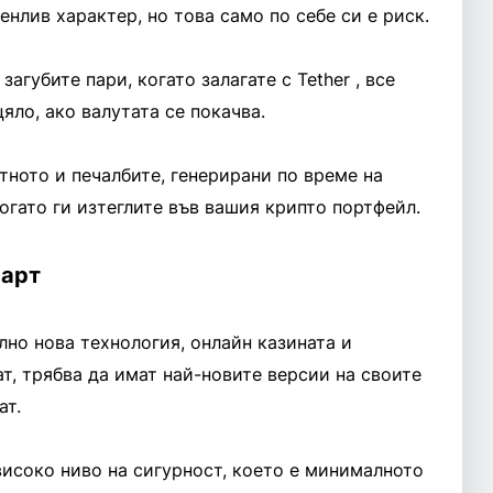
нлив характер, но това само по себе си е риск.
загубите пари, когато залагате с Tether , все
яло, ако валутата се покачва.
тното и печалбите, генерирани по време на
когато ги изтеглите във вашия крипто портфейл.
зарт
лно нова технология, онлайн казината и
ат, трябва да имат най-новите версии на своите
ат.
високо ниво на сигурност, което е минималното