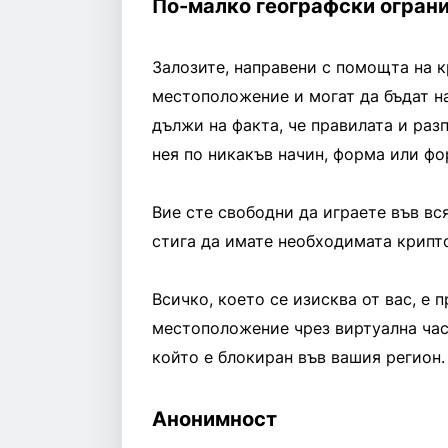
По-малко географски огран
Залозите, направени с помощта на к
местоположение и могат да бъдат на
дължи на факта, че правилата и раз
нея по никакъв начин, форма или фо
Вие сте свободни да играете във вс
стига да имате необходимата крипто
Всичко, което се изисква от вас, е
местоположение чрез виртуална част
който е блокиран във вашия регион.
Анонимност