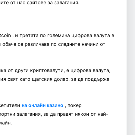
ите от нас сайтове за залагания.
itcoin , и третата по големина цифрова валута в
й обаче се различава по следните начини от
злика от други криптовалути, е цифрова валута,
ния свят като щатския долар, за да поддържа
осетители
на онлайн казино
, покер
ортни залагания, за да правят някои от най-
лайн.