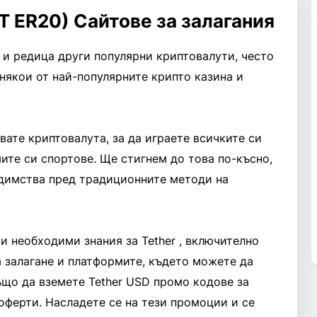
T ER20) Сайтове за залагания
eum и редица други популярни криптовалути, често
някои от най-популярните крипто казина и
вате криптовалута, за да играете всичките си
ите си спортове. Ще стигнем до това по-късно,
едимства пред традиционните методи на
и необходими знания за Tether , включително
а залагане и платформите, където можете да
също да вземете Tether USD промо кодове за
оферти. Насладете се на тези промоции и се