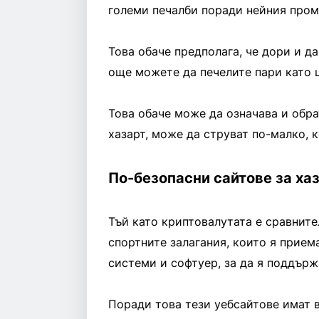
големи печалби поради нейния проме
Това обаче предполага, че дори и да 
още можете да печелите пари като ц
Това обаче може да означава и обра
хазарт, може да струват по-малко, 
По-безопасни сайтове за ха
Тъй като криптовалутата е сравните
спортните залагания, които я прием
системи и софтуер, за да я поддърж
Поради това тези уебсайтове имат 