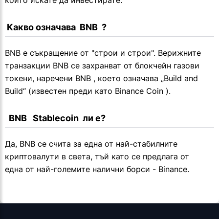
които искате да инвестирате.
 Какво означава  BNB  ?
BNB е съкращение от "строи и строи". Верижните
транзакции BNB се захранват от блокчейн газови
токени, наречени BNB , което означава „Build and
Build“ (известен преди като Binance Coin ).
  BNB   Stablecoin  ли е?
Да, BNB се счита за една от най-стабилните
криптовалути в света, тъй като се предлага от
една от най-големите налични борси - Binance.