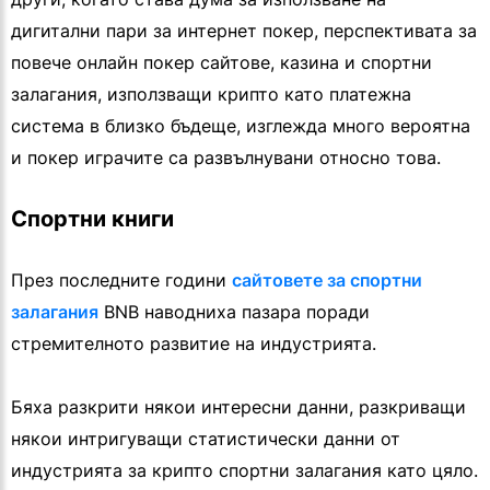
дигитални пари за интернет покер, перспективата за
повече онлайн покер сайтове, казина и спортни
залагания, използващи крипто като платежна
система в близко бъдеще, изглежда много вероятна
и покер играчите са развълнувани относно това.
Спортни книги
През последните години
сайтовете за спортни
залагания
BNB наводниха пазара поради
стремителното развитие на индустрията.
Бяха разкрити някои интересни данни, разкриващи
някои интригуващи статистически данни от
индустрията за крипто спортни залагания като цяло.