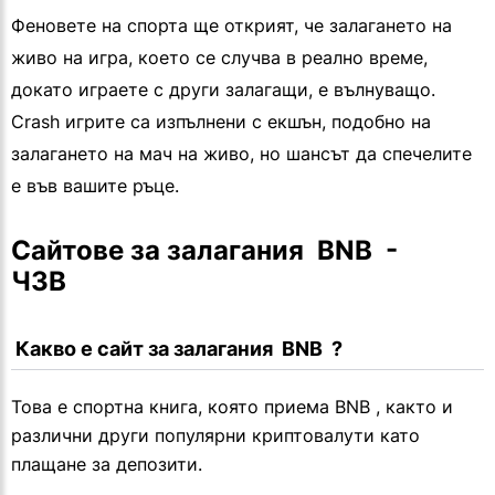
Феновете на спорта ще открият, че залагането на
живо на игра, което се случва в реално време,
докато играете с други залагащи, е вълнуващо.
Crash игрите са изпълнени с екшън, подобно на
залагането на мач на живо, но шансът да спечелите
е във вашите ръце.
Сайтове за залагания  BNB  - 
ЧЗВ
 Какво е сайт за залагания  BNB  ?
Това е спортна книга, която приема BNB , както и
различни други популярни криптовалути като
плащане за депозити.