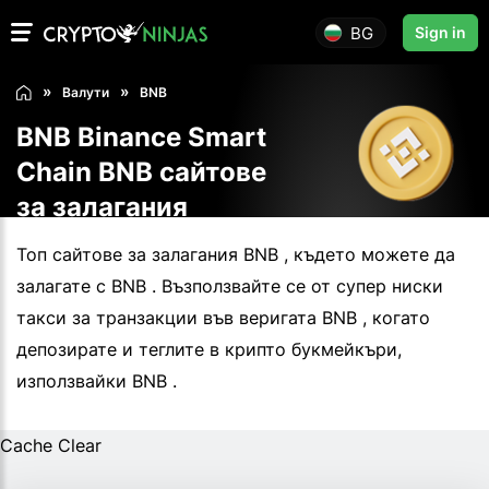
BG
Sign in
Валути
BNB
BNB Binance Smart
Chain BNB сайтове
за залагания
Топ сайтове за залагания BNB , където можете да
залагате с BNB . Възползвайте се от супер ниски
такси за транзакции във веригата BNB , когато
депозирате и теглите в крипто букмейкъри,
използвайки BNB .
Cache Clear