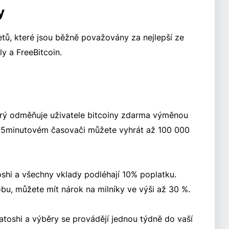
y
etů, které jsou běžně považovány za nejlepší ze
ly a FreeBitcoin.
erý odměňuje uživatele bitcoiny zdarma výměnou
5minutovém časovači můžete vyhrát až 100 000
oshi a všechny vklady podléhají 10% poplatku.
u, můžete mít nárok na milníky ve výši až 30 %.
atoshi a výběry se provádějí jednou týdně do vaší