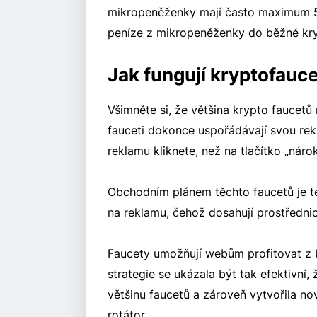
mikropeněženky mají často maximum 5 
peníze z mikropeněženky do běžné kr
Jak fungují kryptofauc
Všimněte si, že většina krypto faucetů
fauceti dokonce uspořádávají svou rek
reklamu kliknete, než na tlačítko „náro
Obchodním plánem těchto faucetů je ted
na reklamu, čehož dosahují prostředni
Faucety umožňují webům profitovat z b
strategie se ukázala být tak efektivní,
většinu faucetů a zároveň vytvořila 
rotátor.