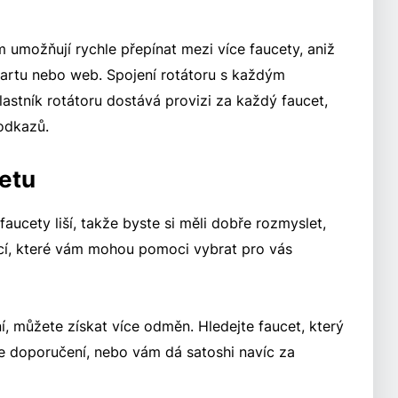
m umožňují rychle přepínat mezi více faucety, aniž
kartu nebo web. Spojení rotátoru s každým
astník rotátoru dostává provizi za každý faucet,
 odkazů.
cetu
faucety liší, takže byste si měli dobře rozmyslet,
věcí, které vám mohou pomoci vybrat pro vás
 můžete získat více odměn. Hledejte faucet, který
še doporučení, nebo vám dá satoshi navíc za