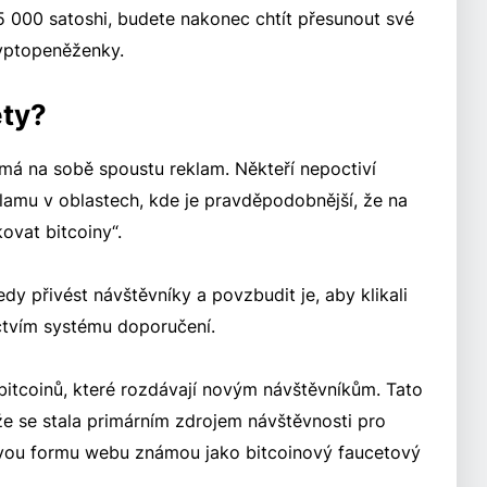
000 satoshi, budete nakonec chtít přesunout své
yptopeněženky.
ety?
 má na sobě spoustu reklam. Někteří nepoctiví
lamu v oblastech, kde je pravděpodobnější, že na
kovat bitcoiny“.
y přivést návštěvníky a povzbudit je, aby klikali
ctvím systému doporučení.
itcoinů, které rozdávají novým návštěvníkům. Tato
 že se stala primárním zdrojem návštěvnosti pro
novou formu webu známou jako bitcoinový faucetový