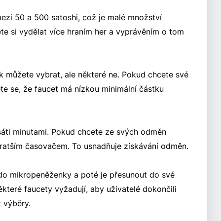
ezi 50 a 500 satoshi, což je malé množství
te si vydělat více hraním her a vyprávěním o tom
lik můžete vybrat, ale některé ne. Pokud chcete své
ěte se, že faucet má nízkou minimální částku
sáti minutami. Pokud chcete ze svých odměn
kratším časovačem. To usnadňuje získávání odměn.
 do mikropeněženky a poté je přesunout do své
které faucety vyžadují, aby uživatelé dokončili
 výběry.