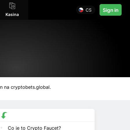
CS
Sign in
Kasina
n na cryptobets.global.
Co je to Crypto Faucet?