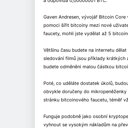
a odpovídá 0,00000001 BTC.
Gaven Andresen, vývojář Bitcoin Core v
pomoci šířit bitcoiny mezi nové uživat
faucety, mohli jste vydělat až 5 bitcoin
Většinu času budete na internetu dělat
sledování filmů jsou příklady krátkých
budete odměněni malou částkou bitcoinů
Poté, co uděláte dostatek úkolů, budou
obvykle doručeny do mikropeněženky tř
stránku bitcoinového faucetu, téměř 
Funguje podobně jako osobní kryptop
vyhnout se vysokým nákladům na přev