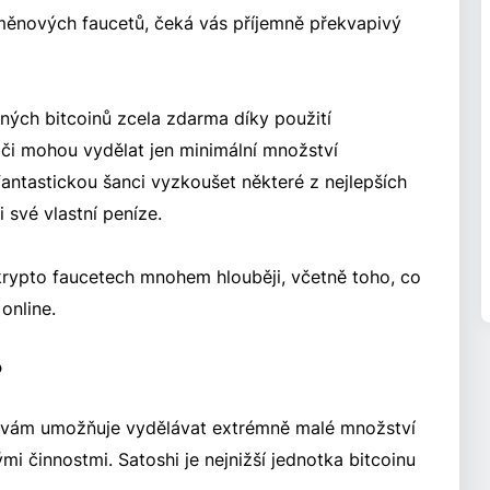
měnových faucetů, čeká vás příjemně překvapivý
ných bitcoinů zcela zdarma díky použití
áči mohou vydělat jen minimální množství
ntastickou šanci vyzkoušet některé z nejlepších
 své vlastní peníze.
krypto faucetech mnohem hlouběji, včetně toho, co
 online.
?
á vám umožňuje vydělávat extrémně malé množství
mi činnostmi. Satoshi je nejnižší jednotka bitcoinu