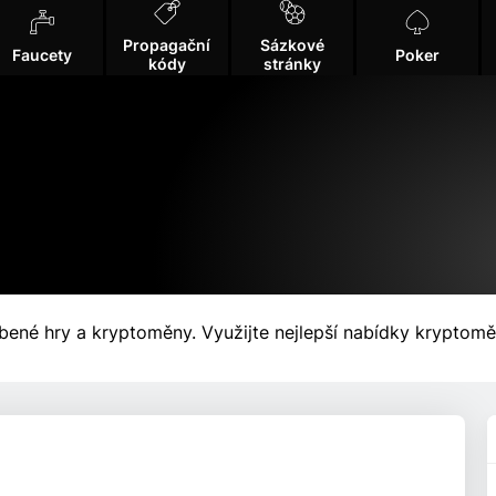
Propagační
Sázkové
Faucety
Poker
kódy
stránky
íbené hry a kryptoměny. Využijte nejlepší nabídky kryptomě