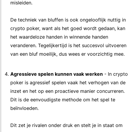
misleiden.
De techniek van bluffen is ook ongelooflijk nuttig in
crypto poker, want als het goed wordt gedaan, kan
het waardeloze handen in winnende handen
veranderen. Tegelijkertijd is het succesvol uitvoeren
van een bluf moeilijk, dus wees er voorzichtig mee.
Agressieve spelen kunnen vaak werken
- In crypto
poker is agressief spelen vaak het verhogen van de
inzet en het op een proactieve manier concurreren.
Dit is de eenvoudigste methode om het spel te
beïnvloeden.
Dit zet je rivalen onder druk en stelt je in staat om