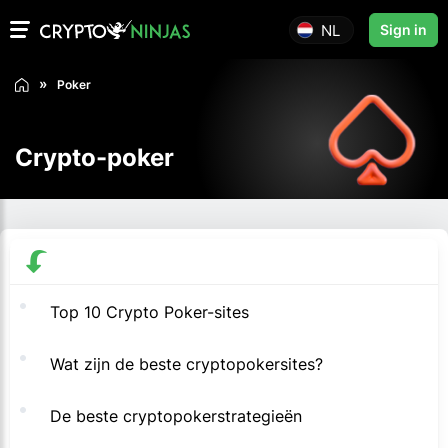
NL
Sign in
Poker
Crypto-poker
Top 10 Crypto Poker-sites
Wat zijn de beste cryptopokersites?
De beste cryptopokerstrategieën