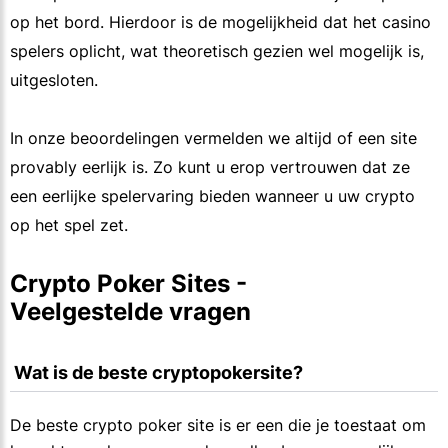
op het bord. Hierdoor is de mogelijkheid dat het casino
spelers oplicht, wat theoretisch gezien wel mogelijk is,
uitgesloten.
In onze beoordelingen vermelden we altijd of een site
provably eerlijk is. Zo kunt u erop vertrouwen dat ze
een eerlijke spelervaring bieden wanneer u uw crypto
op het spel zet.
Crypto Poker Sites - 
Veelgestelde vragen
 Wat is de beste cryptopokersite?
De beste crypto poker site is er een die je toestaat om