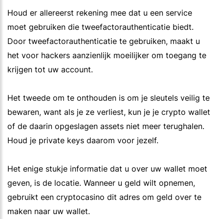
Houd er allereerst rekening mee dat u een service
moet gebruiken die tweefactorauthenticatie biedt.
Door tweefactorauthenticatie te gebruiken, maakt u
het voor hackers aanzienlijk moeilijker om toegang te
krijgen tot uw account.
Het tweede om te onthouden is om je sleutels veilig te
bewaren, want als je ze verliest, kun je je crypto wallet
of de daarin opgeslagen assets niet meer terughalen.
Houd je private keys daarom voor jezelf.
Het enige stukje informatie dat u over uw wallet moet
geven, is de locatie. Wanneer u geld wilt opnemen,
gebruikt een cryptocasino dit adres om geld over te
maken naar uw wallet.