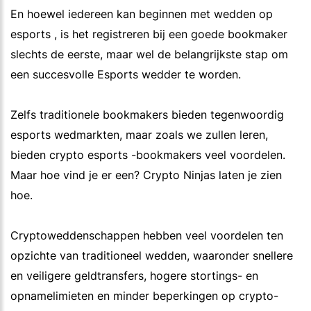
En hoewel iedereen kan beginnen met wedden op
esports , is het registreren bij een goede bookmaker
slechts de eerste, maar wel de belangrijkste stap om
een succesvolle Esports wedder te worden.
Zelfs traditionele bookmakers bieden tegenwoordig
esports wedmarkten, maar zoals we zullen leren,
bieden crypto esports -bookmakers veel voordelen.
Maar hoe vind je er een? Crypto Ninjas laten je zien
hoe.
Cryptoweddenschappen hebben veel voordelen ten
opzichte van traditioneel wedden, waaronder snellere
en veiligere geldtransfers, hogere stortings- en
opnamelimieten en minder beperkingen op crypto-