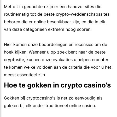
Met dit in gedachten zijn er een handvol sites die
routinematig tot de beste crypto-weddenschapssites
behoren die er online beschikbaar zijn, en die in elk
van deze categorieën extreem hoog scoren.
Hier komen onze beoordelingen en recensies om de
hoek kijken. Wanneer u op zoek bent naar de beste
cryptosite, kunnen onze evaluaties u helpen erachter
te komen welke voldoen aan de criteria die voor u het
meest essentieel zijn.
Hoe te gokken in crypto casino's
Gokken bij cryptocasino's is net zo eenvoudig als
gokken bij elk ander traditioneel online casino.