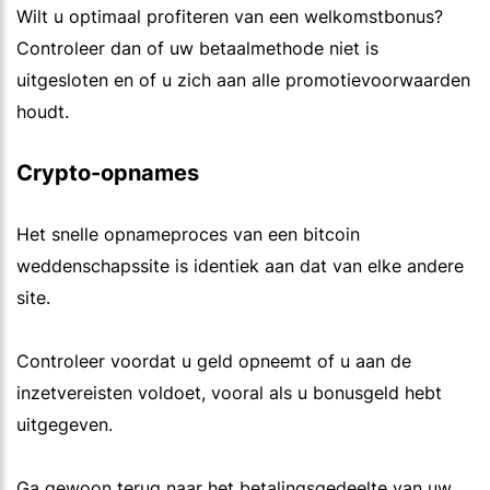
Wilt u optimaal profiteren van een welkomstbonus?
Controleer dan of uw betaalmethode niet is
uitgesloten en of u zich aan alle promotievoorwaarden
houdt.
Crypto-opnames
Het snelle opnameproces van een bitcoin
weddenschapssite is identiek aan dat van elke andere
site.
Controleer voordat u geld opneemt of u aan de
inzetvereisten voldoet, vooral als u bonusgeld hebt
uitgegeven.
Ga gewoon terug naar het betalingsgedeelte van uw