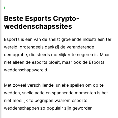
Beste Esports Crypto-
weddenschapssites
Esports is een van de snelst groeiende industrieën ter
wereld, grotendeels dankzij de veranderende
demografie, die steeds moeilijker te negeren is. Maar
niet alleen de esports bloeit, maar ook de Esports
weddenschapswereld.
Met zoveel verschillende, unieke spellen om op te
wedden, snelle actie en spannende momenten is het
niet moeilijk te begrijpen waarom esports
weddenschappen zo populair zijn geworden.