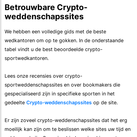
Betrouwbare Crypto-
weddenschapssites
We hebben een volledige gids met de beste
wedkantoren om op te gokken. In de onderstaande
tabel vindt u de best beoordeelde crypto-
sportwedkantoren.
Lees onze recensies over crypto-
sportweddenschapssites en over bookmakers die
gespecialiseerd zijn in specifieke sporten in het
gedeelte
Crypto-weddenschapssites
op de site.
Er zijn zoveel crypto-weddenschapssites dat het erg
moeilijk kan zijn om te beslissen welke sites uw tijd en