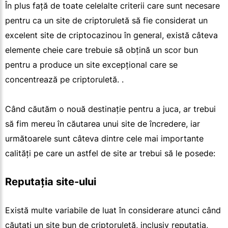
În plus față de toate celelalte criterii care sunt necesare
pentru ca un site de criptoruletă să fie considerat un
excelent site de criptocazinou în general, există câteva
elemente cheie care trebuie să obțină un scor bun
pentru a produce un site excepțional care se
concentrează pe criptoruletă. .
Când căutăm o nouă destinație pentru a juca, ar trebui
să fim mereu în căutarea unui site de încredere, iar
următoarele sunt câteva dintre cele mai importante
calități pe care un astfel de site ar trebui să le posede:
Reputația site-ului
Există multe variabile de luat în considerare atunci când
căutați un site bun de criptoruletă, inclusiv reputația,