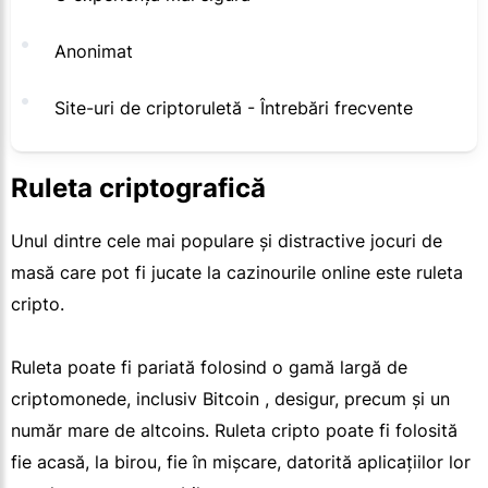
Anonimat
Site-uri de criptoruletă - Întrebări frecvente
Ruleta criptografică
Unul dintre cele mai populare și distractive jocuri de
masă care pot fi jucate la cazinourile online este ruleta
cripto.
Ruleta poate fi pariată folosind o gamă largă de
criptomonede, inclusiv Bitcoin , desigur, precum și un
număr mare de altcoins. Ruleta cripto poate fi folosită
fie acasă, la birou, fie în mișcare, datorită aplicațiilor lor