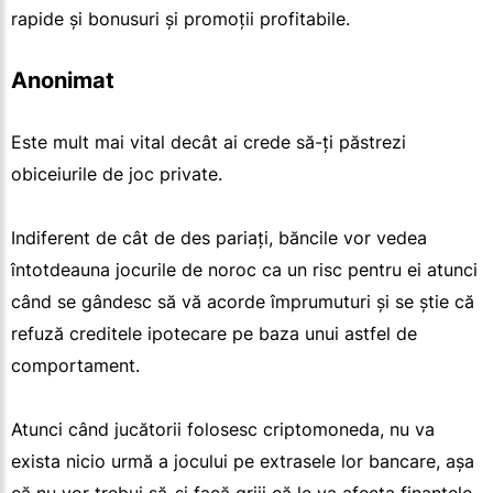
rapide și bonusuri și promoții profitabile.
Anonimat
Este mult mai vital decât ai crede să-ți păstrezi
obiceiurile de joc private.
Indiferent de cât de des pariați, băncile vor vedea
întotdeauna jocurile de noroc ca un risc pentru ei atunci
când se gândesc să vă acorde împrumuturi și se știe că
refuză creditele ipotecare pe baza unui astfel de
comportament.
Atunci când jucătorii folosesc criptomoneda, nu va
exista nicio urmă a jocului pe extrasele lor bancare, așa