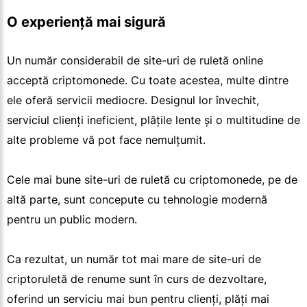
O experiență mai sigură
Un număr considerabil de site-uri de ruletă online
acceptă criptomonede. Cu toate acestea, multe dintre
ele oferă servicii mediocre. Designul lor învechit,
serviciul clienți ineficient, plățile lente și o multitudine de
alte probleme vă pot face nemulțumit.
Cele mai bune site-uri de ruletă cu criptomonede, pe de
altă parte, sunt concepute cu tehnologie modernă
pentru un public modern.
Ca rezultat, un număr tot mai mare de site-uri de
criptoruletă de renume sunt în curs de dezvoltare,
oferind un serviciu mai bun pentru clienți, plăți mai