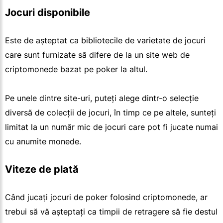
Jocuri disponibile
Este de așteptat ca bibliotecile de varietate de jocuri
care sunt furnizate să difere de la un site web de
criptomonede bazat pe poker la altul.
Pe unele dintre site-uri, puteți alege dintr-o selecție
diversă de colecții de jocuri, în timp ce pe altele, sunteți
limitat la un număr mic de jocuri care pot fi jucate numai
cu anumite monede.
Viteze de plată
Când jucați jocuri de poker folosind criptomonede, ar
trebui să vă așteptați ca timpii de retragere să fie destul