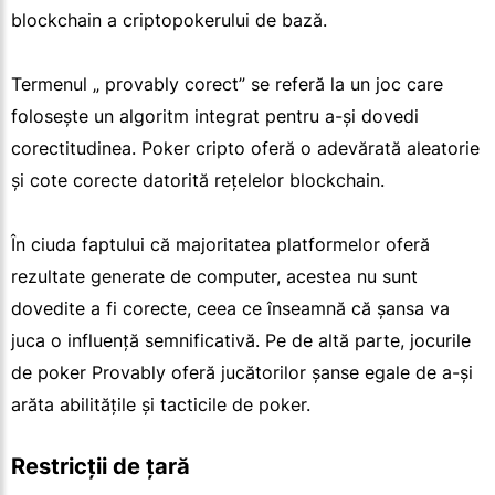
blockchain a criptopokerului de bază.
Termenul „ provably corect” se referă la un joc care
folosește un algoritm integrat pentru a-și dovedi
corectitudinea. Poker cripto oferă o adevărată aleatorie
și cote corecte datorită rețelelor blockchain.
În ciuda faptului că majoritatea platformelor oferă
rezultate generate de computer, acestea nu sunt
dovedite a fi corecte, ceea ce înseamnă că șansa va
juca o influență semnificativă. Pe de altă parte, jocurile
de poker Provably oferă jucătorilor șanse egale de a-și
arăta abilitățile și tacticile de poker.
Restricții de țară