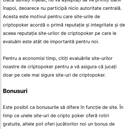
înapoi, deoarece nu participă nicio autoritate centrală.
Acesta este motivul pentru care site-urile de
criptopoker acordă o primă reputație și integritate și de
aceea reputația site-urilor de criptopoker pe care le
evaluăm este atât de importantă pentru noi.
Pentru a economisi timp, citiți evaluările site-urilor
noastre de criptopoker pentru a vă asigura că jucați
doar pe cele mai sigure site-uri de criptopoker.
Bonusuri
Este posibil ca bonusurile să difere în funcție de site. În
timp ce unele site-uri de cripto poker oferă rotiri
gratuite, altele pot oferi jucătorilor noi un bonus de