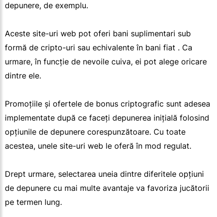
depunere, de exemplu.
Aceste site-uri web pot oferi bani suplimentari sub
formă de cripto-uri sau echivalente în bani fiat . Ca
urmare, în funcție de nevoile cuiva, ei pot alege oricare
dintre ele.
Promoțiile și ofertele de bonus criptografic sunt adesea
implementate după ce faceți depunerea inițială folosind
opțiunile de depunere corespunzătoare. Cu toate
acestea, unele site-uri web le oferă în mod regulat.
Drept urmare, selectarea uneia dintre diferitele opțiuni
de depunere cu mai multe avantaje va favoriza jucătorii
pe termen lung.