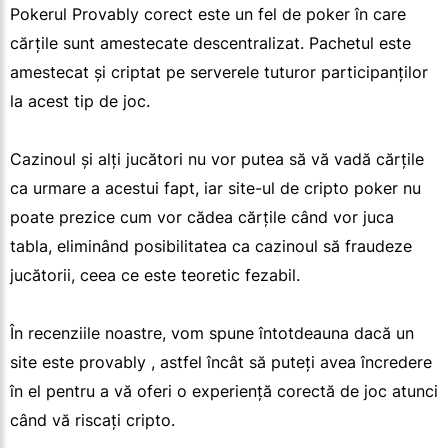
Pokerul Provably corect este un fel de poker în care
cărțile sunt amestecate descentralizat. Pachetul este
amestecat și criptat pe serverele tuturor participanților
la acest tip de joc.
Cazinoul și alți jucători nu vor putea să vă vadă cărțile
ca urmare a acestui fapt, iar site-ul de cripto poker nu
poate prezice cum vor cădea cărțile când vor juca
tabla, eliminând posibilitatea ca cazinoul să fraudeze
jucătorii, ceea ce este teoretic fezabil.
În recenziile noastre, vom spune întotdeauna dacă un
site este provably , astfel încât să puteți avea încredere
în el pentru a vă oferi o experiență corectă de joc atunci
când vă riscați cripto.