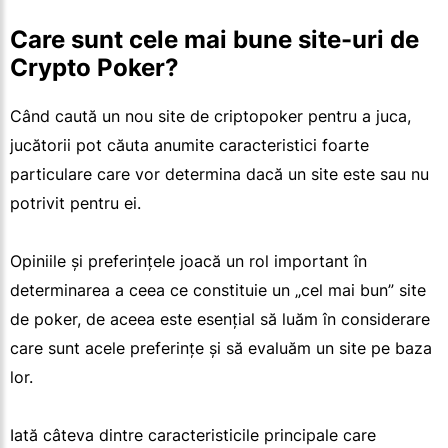
Care sunt cele mai bune site-uri de
Crypto Poker?
Când caută un nou site de criptopoker pentru a juca,
jucătorii pot căuta anumite caracteristici foarte
particulare care vor determina dacă un site este sau nu
potrivit pentru ei.
Opiniile și preferințele joacă un rol important în
determinarea a ceea ce constituie un „cel mai bun” site
de poker, de aceea este esențial să luăm în considerare
care sunt acele preferințe și să evaluăm un site pe baza
lor.
Iată câteva dintre caracteristicile principale care