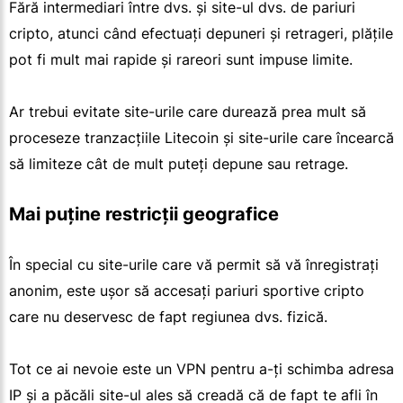
Fără intermediari între dvs. și site-ul dvs. de pariuri
cripto, atunci când efectuați depuneri și retrageri, plățile
pot fi mult mai rapide și rareori sunt impuse limite.
Ar trebui evitate site-urile care durează prea mult să
proceseze tranzacțiile Litecoin și site-urile care încearcă
să limiteze cât de mult puteți depune sau retrage.
Mai puține restricții geografice
În special cu site-urile care vă permit să vă înregistrați
anonim, este ușor să accesați pariuri sportive cripto
care nu deservesc de fapt regiunea dvs. fizică.
Tot ce ai nevoie este un VPN pentru a-ți schimba adresa
IP și a păcăli site-ul ales să creadă că de fapt te afli în