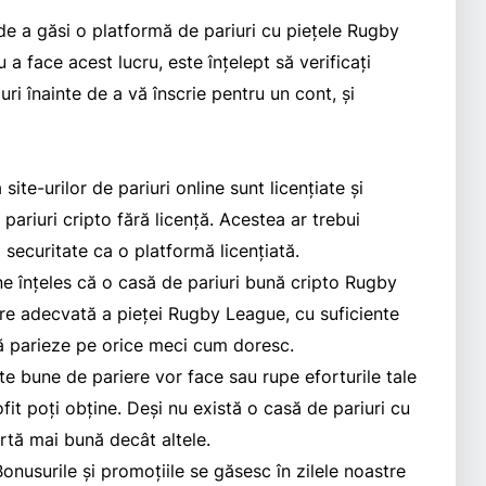
de a găsi o platformă de pariuri cu piețele Rugby
 a face acest lucru, este înțelept să verificați
ri înainte de a vă înscrie pentru un cont, și
site-urilor de pariuri online sunt licențiate și
pariuri cripto fără licență. Acestea ar trebui
 securitate ca o platformă licențiată.
ne înțeles că o casă de pariuri bună cripto Rugby
re adecvată a pieței Rugby League, cu suficiente
să parieze pe orice meci cum doresc.
e bune de pariere vor face sau rupe eforturile tale
fit poți obține. Deși nu există o casă de pariuri cu
rtă mai bună decât altele.
Bonusurile și promoțiile se găsesc în zilele noastre