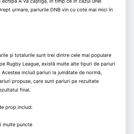
echipa A va câștiga, în timp ce în cazul unei
. Drept urmare, pariurile DNB vin cu cote mai mici în
.
ile și totalurile sunt trei dintre cele mai populare
a pe Rugby League, există multe alte tipuri de pariuri
za. Acestea includ pariuri la jumătate de normă,
riuri propuse, care sunt pariuri pe rezultate
ultatul final.
de prop includ:
i multe puncte