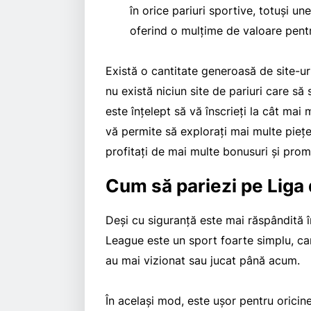
în orice pariuri sportive, totuși u
oferind o mulțime de valoare pentru
Există o cantitate generoasă de site-uri
nu există niciun site de pariuri care să
este înțelept să vă înscrieți la cât mai
vă permite să explorați mai multe piețe
profitați de mai multe bonusuri și promo
Cum să pariezi pe Liga
Deși cu siguranță este mai răspândită în
League este un sport foarte simplu, care
au mai vizionat sau jucat până acum.
În același mod, este ușor pentru orici