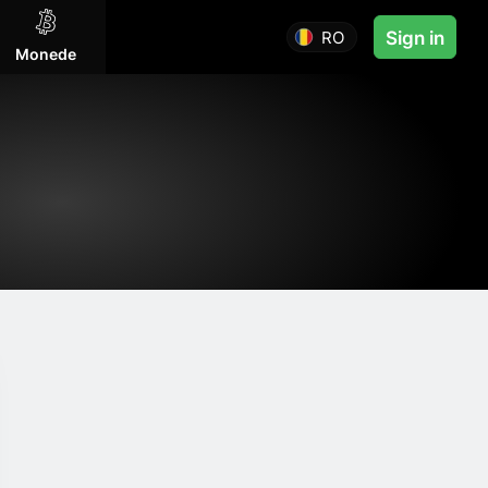
RO
Sign in
Monede