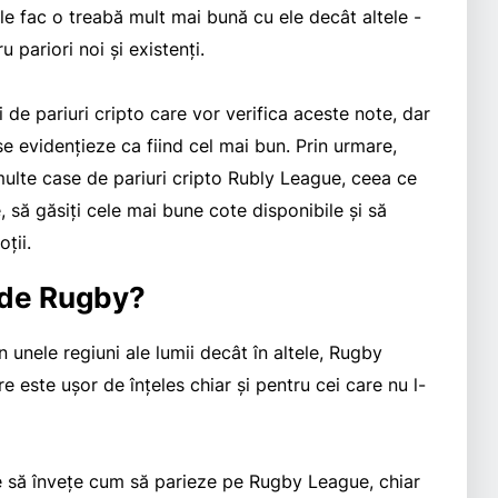
nele fac o treabă mult mai bună cu ele decât altele -
 pariori noi și existenți.
 de pariuri cripto care vor verifica aceste note, dar
 se evidențieze ca fiind cel mai bun. Prin urmare,
 multe case de pariuri cripto Rubly League, ceea ce
, să găsiți cele mai bune cote disponibile și să
ții.
 de Rugby?
 unele regiuni ale lumii decât în altele, Rugby
 este ușor de înțeles chiar și pentru cei care nu l-
ne să învețe cum să parieze pe Rugby League, chiar