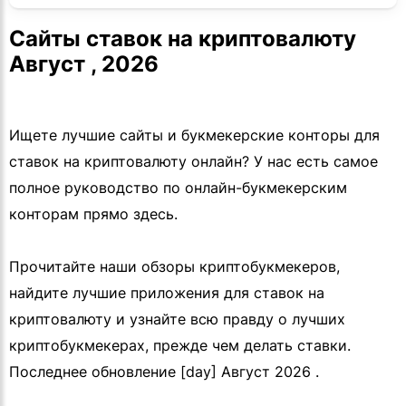
Сайты ставок на криптовалюту
Август , 2026
Ищете лучшие сайты и букмекерские конторы для
ставок на криптовалюту онлайн? У нас есть самое
полное руководство по онлайн-букмекерским
конторам прямо здесь.
Прочитайте наши обзоры криптобукмекеров,
найдите лучшие приложения для ставок на
криптовалюту и узнайте всю правду о лучших
криптобукмекерах, прежде чем делать ставки.
Последнее обновление [day] Август 2026 .