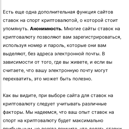
Есть еще одна дополнительная функция сайтов
ставок на спорт криптовалютой, о которой стоит
упомянуть.
Анонимность.
Многие сайты ставок на
криптовалюту позволяют вам зарегистрироваться,
используя номер и пароль, которые они вам
выделяют, без адреса электронной почты. В
зависимости от того, где вы живете, и если вы
считаете, что вашу электронную почту могут
перехватить, это может быть полезно.
Как вы видите, при выборе сайта для ставок на
криптовалюту следует учитывать различные
факторы. Мы надеемся, что ваш опыт ставок на
спорт на криптовалюту будет максимально
прибыльным, но всегда помните, что делать ставки