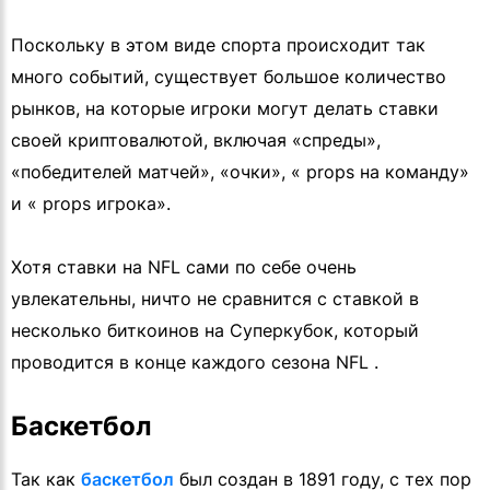
Поскольку в этом виде спорта происходит так
много событий, существует большое количество
рынков, на которые игроки могут делать ставки
своей криптовалютой, включая «спреды»,
«победителей матчей», «очки», « props на команду»
и « props игрока».
Хотя ставки на NFL сами по себе очень
увлекательны, ничто не сравнится с ставкой в
несколько биткоинов на Суперкубок, который
проводится в конце каждого сезона NFL .
Баскетбол
Так как
баскетбол
был создан в 1891 году, с тех пор