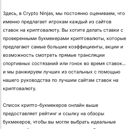
Здесь, в Crypto Ninjas, мы постоянно оцениваем, что
именно предлагает игрокам каждый из сайтов
ставок на криптовалюту. Вы хотите делать ставки с
проверенными букмекерами криптовалюты, которые
предлагают самые большие коэффициенты, акции и
возможность смотреть прямые трансляции
спортивных состязаний или гонок во время ставок...
и мы ранжируем лучших из остальных с помощью
нашего руководства по лучшим сайтам ставок на
криптовалюту.
Список крипто-букмекеров онлайн выше
предоставляет рейтинг и ссылку на обзоры
букмекеров, чтобы вы могли выбрать идеальные