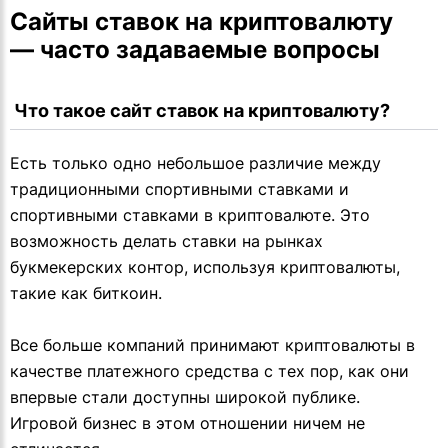
Сайты ставок на криптовалюту 
— часто задаваемые вопросы
 Что такое сайт ставок на криптовалюту?
Есть только одно небольшое различие между
традиционными спортивными ставками и
спортивными ставками в криптовалюте. Это
возможность делать ставки на рынках
букмекерских контор, используя криптовалюты,
такие как биткоин.
Все больше компаний принимают криптовалюты в
качестве платежного средства с тех пор, как они
впервые стали доступны широкой публике.
Игровой бизнес в этом отношении ничем не