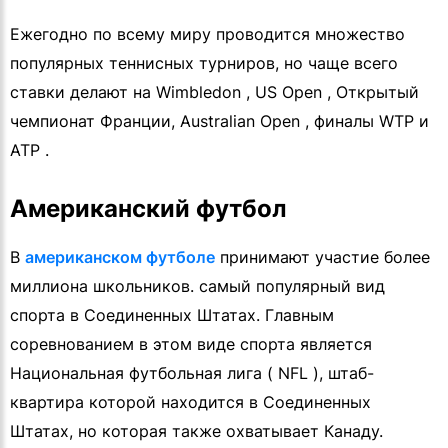
Ежегодно по всему миру проводится множество
популярных теннисных турниров, но чаще всего
ставки делают на Wimbledon , US Open , Открытый
чемпионат Франции, Australian Open , финалы WTP и
ATP .
Американский футбол
В
американском футболе
принимают участие более
миллиона школьников.
самый популярный вид
спорта в Соединенных Штатах. Главным
соревнованием в этом виде спорта является
Национальная футбольная лига ( NFL ), штаб-
квартира которой находится в Соединенных
Штатах, но которая также охватывает Канаду.