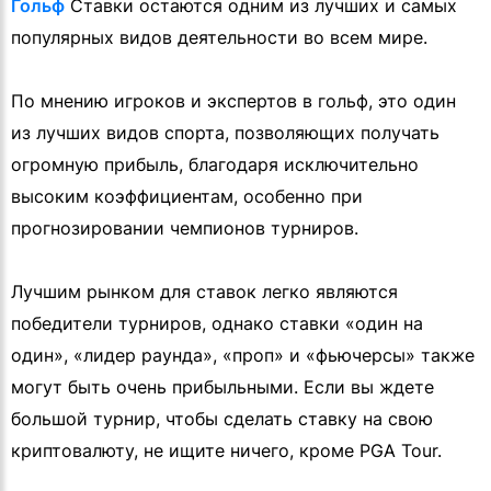
Гольф
Ставки остаются одним из лучших и самых
популярных видов деятельности во всем мире.
По мнению игроков и экспертов в гольф, это один
из лучших видов спорта, позволяющих получать
огромную прибыль, благодаря исключительно
высоким коэффициентам, особенно при
прогнозировании чемпионов турниров.
Лучшим рынком для ставок легко являются
победители турниров, однако ставки «один на
один», «лидер раунда», «проп» и «фьючерсы» также
могут быть очень прибыльными. Если вы ждете
большой турнир, чтобы сделать ставку на свою
криптовалюту, не ищите ничего, кроме PGA Tour.