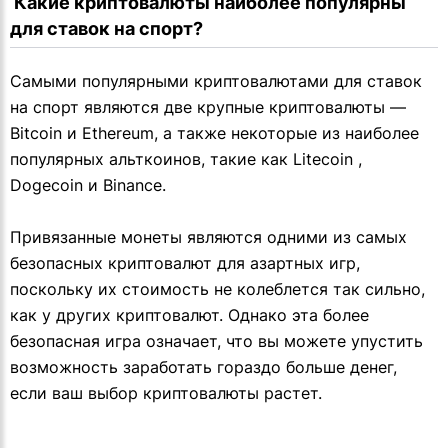
 Какие криптовалюты наиболее популярны 
для ставок на спорт?
Самыми популярными криптовалютами для ставок
на спорт являются две крупные криптовалюты —
Bitcoin и Ethereum, а также некоторые из наиболее
популярных альткоинов, такие как Litecoin ,
Dogecoin и Binance.
Привязанные монеты являются одними из самых
безопасных криптовалют для азартных игр,
поскольку их стоимость не колеблется так сильно,
как у других криптовалют. Однако эта более
безопасная игра означает, что вы можете упустить
возможность заработать гораздо больше денег,
если ваш выбор криптовалюты растет.