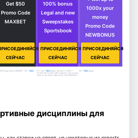
Get $50
100% bonus
1000x your
Promo Code
Legal and new
money
MAXBET
Sweepstakes
Promo Code
Sportsbook
NEWBONUS
ПРИСОЕДИНЯЙСЯ
ПРИСОЕДИНЯЙСЯ
ПРИСОЕДИНЯЙСЯ
СЕЙЧАС
СЕЙЧАС
СЕЙЧАС
et105.ag code is MAXBET. 18+.
T&Cs
21+ only.
T&Cs
apply. Get up to 103SC +
18+.
T&Cs
apply.
20,500 GC for free with Legendz. The promo
code to use when signing up is NEWBONUS.
ртивные дисциплины для
, как ставки на спорт, но некоторые из esports