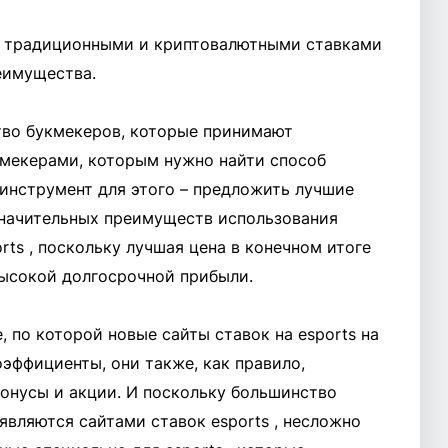
у традиционными и криптовалютными ставками
реимущества.
во букмекеров, которые принимают
кмекерами, которым нужно найти способ
 инструмент для этого – предложить лучшие
значительных преимуществ использования
rts , поскольку лучшая цена в конечном итоге
высокой долгосрочной прибыли.
 по которой новые сайты ставок на esports на
эффициенты, они также, как правило,
онусы и акции. И поскольку большинство
являются сайтами ставок esports , несложно