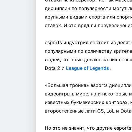
дисциплин по популярности могут л
крупными видами спорта или спорт
ставок. И это вряд ли преувеличение
esports индустрия состоит из деся
популярными по количеству зрителей
людей, которые делают на них став
Dota 2 и
League of Legends
.
«Большая тройка» esports дисципли
видеоигры в мире, но и некоторые и
известных букмекерских конторах, 
второстепенные лиги CS, LoL и Dota
Но это не значит, что другие esport