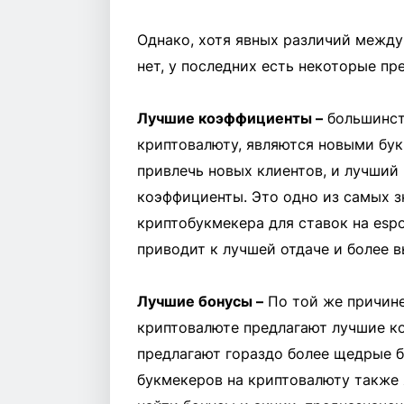
Однако, хотя явных различий межд
нет, у последних есть некоторые п
Лучшие коэффициенты –
большинст
криптовалюту, являются новыми бу
привлечь новых клиентов, и лучший
коэффициенты. Это одно из самых 
криптобукмекера для ставок на espo
приводит к лучшей отдаче и более 
Лучшие бонусы –
По той же причине,
криптовалюте предлагают лучшие ко
предлагают гораздо более щедрые б
букмекеров на криптовалюту также 