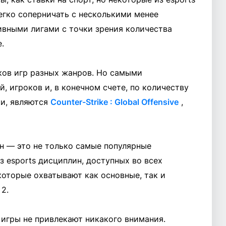
егко соперничать с несколькими менее
ивными лигами с точки зрения количества
.
тков игр разных жанров. Но самыми
, игроков и, в конечном счете, по количеству
ки, являются
Counter-Strike : Global Offensive
,
н — это не только самые популярные
з esports дисциплин, доступных во всех
которые охватывают как основные, так и
 2.
s игры не привлекают никакого внимания.