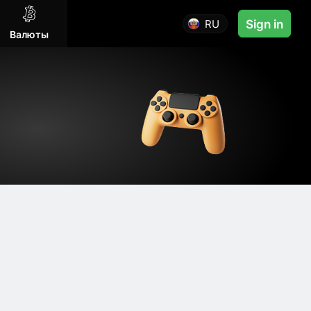
RU
Sign in
Валюты