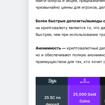
найти бонусы и акции, предназначен
чрезвычайно ценны для игроков, дел
Более быстрые депозиты/выводы с
на криптовалюту является то, что 
быстрее, чем при использовании тр
Анонимность —
криптовалютные деп
но и обеспечивают полную анонимно
преимуществом для тех, кто хочет с
25,000 Gold
25 SC no
Coins
deposit