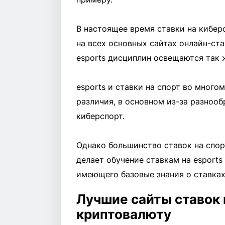
В настоящее время ставки на кибер
на всех основных сайтах онлайн-ст
esports дисциплин освещаются так 
esports и ставки на спорт во мног
различия, в основном из-за разноо
киберспорт.
Однако большинство ставок на спорт
делает обучение ставкам на esports
имеющего базовые знания о ставках 
Лучшие сайты ставок 
криптовалюту