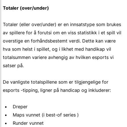
Totaler (over/under)
Totaler (eller over/under) er en innsatstype som brukes
av spillere for å forutsi om en viss statistikk i et spill vil
overstige en forhåndsbestemt verdi. Dette kan være
hva som helst i spillet, og i likhet med handikap vil
totalsummen variere avhengig av hvilken esports vi
satser på.
De vanligste totalspillene som er tilgjengelige for
esports -tipping, ligner på handicap og inkluderer:
Dreper
Maps vunnet (i best-of series )
Runder vunnet