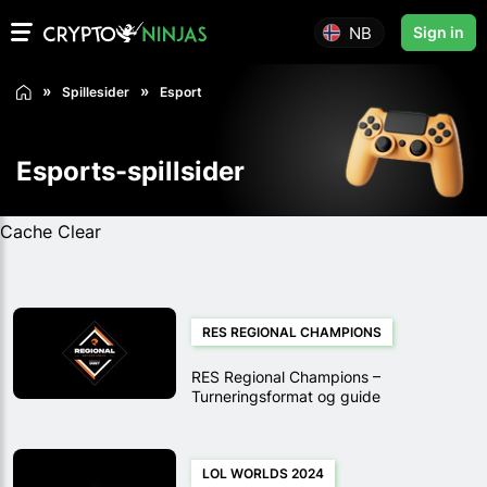
NB
Sign in
Spillesider
Esport
Esports-spillsider
Cache Clear
RES REGIONAL CHAMPIONS
RES Regional Champions –
Turneringsformat og guide
LOL WORLDS 2024