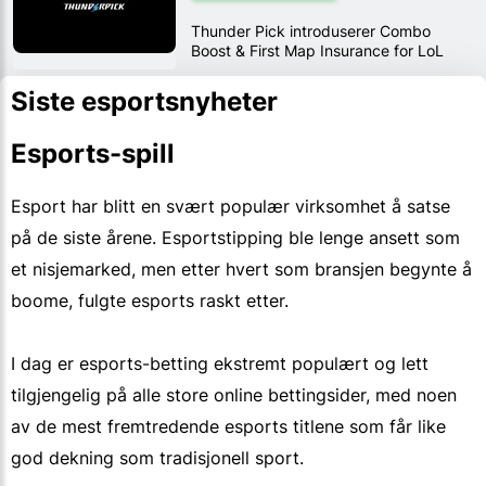
Thunder Pick introduserer Combo
Boost & First Map Insurance for LoL
Worlds 2024
Siste esportsnyheter
Esports-spill
Esport har blitt en svært populær virksomhet å satse
på de siste årene. Esportstipping ble lenge ansett som
et nisjemarked, men etter hvert som bransjen begynte å
boome, fulgte esports raskt etter.
I dag er esports-betting ekstremt populært og lett
tilgjengelig på alle store online bettingsider, med noen
av de mest fremtredende esports titlene som får like
god dekning som tradisjonell sport.