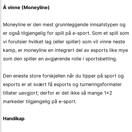
Å vinne (Moneyline)
Moneyline er den mest grunnleggende innsatstypen og
er også tilgjengelig for spill på e-sport. Som et spill som
vi forutsier hvilket lag (eller spiller) som vil vinne neste
kamp, er moneyline en integrert del av esports like mye
som den spiller en avgjørende rolle i sportsbetting.
Den eneste store forskjellen når du tipper på sport og
esports er at svært få esports og turneringsformater
tillater uavgjort; derfor er det ikke så mange 1x2
markeder tilgjengelig på e-sport.
Handikap