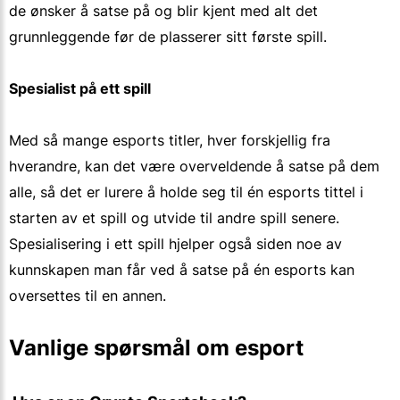
de ønsker å satse på og blir kjent med alt det
grunnleggende før de plasserer sitt første spill.
Spesialist på ett spill
Med så mange esports titler, hver forskjellig fra
hverandre, kan det være overveldende å satse på dem
alle, så det er lurere å holde seg til én esports tittel i
starten av et spill og utvide til andre spill senere.
Spesialisering i ett spill hjelper også siden noe av
kunnskapen man får ved å satse på én esports kan
oversettes til en annen.
Vanlige spørsmål om esport