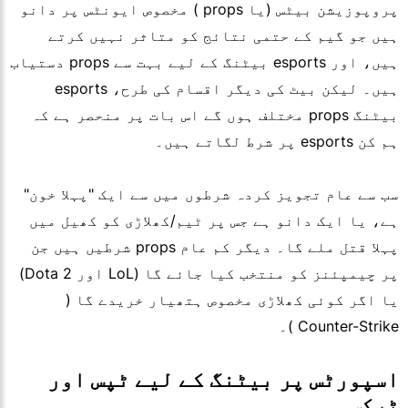
پروپوزیشن بیٹس (یا props ) مخصوص ایونٹس پر دانو
ہیں جو گیم کے حتمی نتائج کو متاثر نہیں کرتے
ہیں، اور esports بیٹنگ کے لیے بہت سے props دستیاب
ہیں۔ لیکن بیٹ کی دیگر اقسام کی طرح، esports
بیٹنگ props مختلف ہوں گے اس بات پر منحصر ہے کہ
ہم کن esports پر شرط لگاتے ہیں۔
سب سے عام تجویز کردہ شرطوں میں سے ایک "پہلا خون"
ہے، یا ایک دانو ہے جس پر ٹیم/کھلاڑی کو کھیل میں
پہلا قتل ملے گا۔ دیگر کم عام props شرطیں ہیں جن
پر چیمپئنز کو منتخب کیا جائے گا (LoL اور Dota 2)
یا اگر کوئی کھلاڑی مخصوص ہتھیار خریدے گا (
Counter-Strike )۔
اسپورٹس پر بیٹنگ کے لیے ٹپس اور
ٹرکس