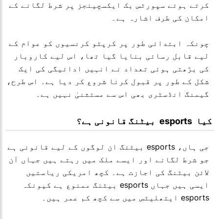
کرتے ہوئے سپورٹس بک ایکسچینجز پر شرط لگانے کے
امکان کی طرف اشارہ ہے۔
چونکہ ابتدائی طور پر کرپٹو کرنسیوں کو عوام کے
لیے قابل رسائی بنایا گیا تھا، اس لیے کاروبار
کی بڑھتی ہوئی تعداد نے انہیں ادائیگی کی ایک
شکل کے طور پر قبول کرنا شروع کر دیا ہے۔ اس طرح،
گیمنگ انڈسٹری بھی اس سے مستثنیٰ نہیں ہے۔
 کیا  esports  بیٹنگ قانونی ہے؟
جی ہاں، esports بیٹنگ ان لوگوں کے لیے قانونی ہے
جو شرط لگانے اور ایسے ملک میں رہتے ہیں جہاں آن
لائن بیٹنگ کی اجازت ہے۔ کچھ امریکی ریاستیں
ایسی ہیں جہاں esports بیٹنگ ممنوع ہے کیونکہ
esports ایتھلیٹس میں سے کچھ کم عمر ہیں۔