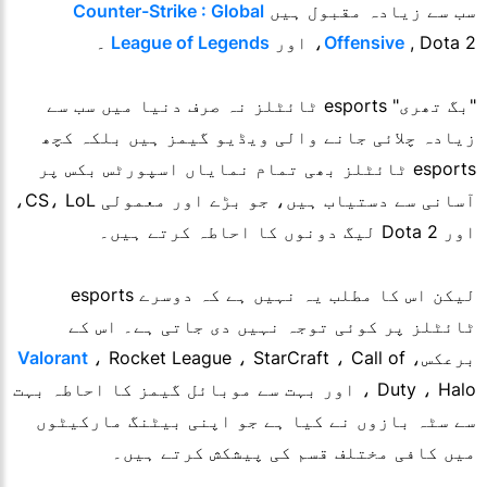
سب سے زیادہ مقبول ہیں
Counter-Strike : Global
, Dota 2، اور
Offensive
League of Legends
۔
"بگ تھری" esports ٹائٹلز نہ صرف دنیا میں سب سے
زیادہ چلائی جانے والی ویڈیو گیمز ہیں بلکہ کچھ
esports ٹائٹلز بھی تمام نمایاں اسپورٹس بکس پر
آسانی سے دستیاب ہیں، جو بڑے اور معمولی CS، LoL،
اور Dota 2 لیگ دونوں کا احاطہ کرتے ہیں۔
لیکن اس کا مطلب یہ نہیں ہے کہ دوسرے esports
ٹائٹلز پر کوئی توجہ نہیں دی جاتی ہے۔ اس کے
برعکس،
، Rocket League ، StarCraft ، Call of
Valorant
Duty ، Halo ، اور بہت سے موبائل گیمز کا احاطہ بہت
سے سٹہ بازوں نے کیا ہے جو اپنی بیٹنگ مارکیٹوں
میں کافی مختلف قسم کی پیشکش کرتے ہیں۔