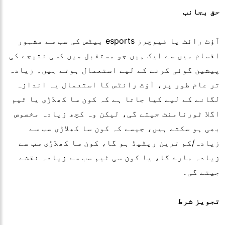
حق بجانب
آؤٹ رائٹ یا فیوچرز esports بیٹس کی سب سے مشہور
اقسام میں سے ایک ہیں جو مستقبل میں کسی نتیجے کی
پیشین گوئی کرنے کے لیے استعمال ہوتے ہیں۔ زیادہ
تر عام طور پر، آؤٹ رائٹس کا استعمال یہ اندازہ
لگانے کے لیے کیا جاتا ہے کہ کون سا کھلاڑی یا ٹیم
اگلا ٹورنامنٹ جیتے گی، لیکن وہ کچھ زیادہ مخصوص
بھی ہو سکتے ہیں، جیسے کہ کون سا کھلاڑی سب سے
زیادہ/کم ترین ریٹیڈ ہو گا، کون سا کھلاڑی سب سے
زیادہ مارے گا، یا کون سی ٹیم سب سے زیادہ نقشے
جیتے گی۔
تجویز شرط