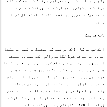
یقینی بنانے کے لیے معیاری بیٹنگ کی مشکلات، کافی
بیٹنگ مارکیٹس، اور ایک درست بیٹنگ لائسنس کے
ساتھ صرف بہترین بیٹنگ سائٹس کا استعمال کرنا
چاہیے۔
لائن شاپنگ
ایک ٹِپ جس کا اطلاق ہر قسم کی بیٹنگ پر کیا جا سکتا
ہے وہ یہ ہے کہ شرط لگانے والوں کے لیے وہ ہمیشہ
اس میچ پر بہترین لائن تلاش کریں جس پر وہ شرط لگانا
چاہتے ہیں۔ یہاں تک کہ مشکلات میں چھوٹے سے چھوٹے
فرق بھی طویل مدت میں بڑھ سکتے ہیں، اس لیے تمام
دستیاب بازاروں کو دیکھنا اور بہترین پیشکش
رکھنے والے بک میکر کے ساتھ شرط لگانا دانشمندی
ہے – اور ایسا کرنے کا واحد طریقہ یہ ہے کہ ایک سے
زیادہ esports اکاؤنٹس ہوں۔ بیٹنگ سائٹ.