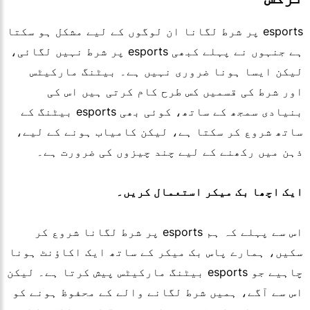
esports پر شرط لگانا ان لوگوں کے لیے مشکل ہو سکتا
ہے جنہوں نے پہلے کبھی esports پر شرط نہیں لگائی،
لیکن ایسا ہونا ضروری نہیں ہے۔ بیٹنگ مارکیٹس
اور شرط کی قسمیں کس طرح کام کرتی ہیں اس کی
بنیادی سمجھ کے ساتھ، کوئی بھی esports بیٹنگ کے
ساتھ شروع کر سکتا ہے، لیکن کامیاب ہونے کے لیے،
ذہن میں رکھنے کے لیے چند چیزوں کی ضرورت ہے۔
ایک اچھا بک میکر استعمال کریں۔
اس سے پہلے کہ ہم esports پر شرط لگانا شروع کر
سکیں، ہمارے پاس بک میکر کے ساتھ ایک اکاؤنٹ ہونا
چاہیے جو esports بیٹنگ مارکیٹس پیش کرتا ہے۔ لیکن
اس سے آگے، ہمیں شرط لگانے والے کے محفوظ ہونے کو