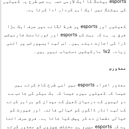
esports بیٹنگ کا ایک لازمی حصہ ہے جس طرح یہ کھیلوں
کی بیٹنگ میں ایک اہم کردار ادا کرتا ہے۔
کھیلوں اور esports پر شرط لگانے میں صرف ایک بڑا
فرق یہ ہے کہ بہت کم esports اور ٹورنامنٹ فارمیٹس
ڈرا کی اجازت دیتے ہیں۔ اس لیے ایسپورٹس پر اتنی
زیادہ 1x2 مارکیٹیں دستیاب نہیں ہیں۔
معذوری
معذور افراد esports میں اسی طرح کام کرتے ہیں
جیسا کہ کھیلوں میں، جیسا کہ بک میکر کی جانب سے
دو ٹیموں کے درمیان کھیل کے میدان کو برابر کرنے
کے لیے انڈر ڈاگوں کو خیالی فائدہ اور فیورٹ کو
خیالی نقصان دے کر پیش کیا جاتا ہے۔ فرق صرف اتنا
ہے کہ esports میں، ہم مختلف چیزوں کو معذور کرتے