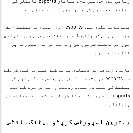
رسائی ہے، جس میں کچھ نمایاں esports ٹائٹلز کو
روایتی کھیلوں کی طرح اچھی کوریج ملتی ہے۔
بہت سے طریقوں سے، esports اور اسپورٹس بیٹنگ ایک
جیسے ہیں لیکن واضح طور پر مختلف بھی ہیں، بنیادی
طور پر مختلف شرطوں کی وجہ سے جو ہم اسپورٹس پر
لگا سکتے ہیں۔
تاہم، زیادہ تر کھیلوں کی شرطیں کسی نہ کسی طریقے
سے esports میں ترجمہ کرتی ہیں، جس سے کھیلوں کی
بیٹنگ کی بنیادی سمجھ رکھنے والے ہر فرد کے لیے
esports پر شرط لگانے کا طریقہ سیکھنا نسبتاً آسان
ہوجاتا ہے۔
بہترین اسپورٹس کرپٹو بیٹنگ سائٹس