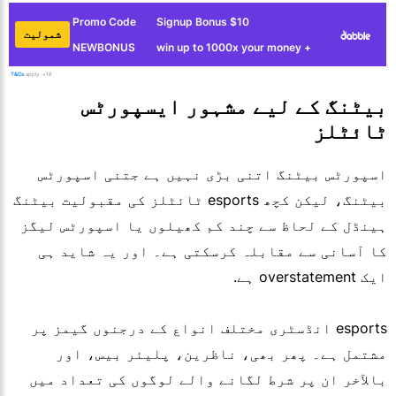
Promo Code
$10 Signup Bonus
شمولیت
NEWBONUS
+ win up to 1000x your money
T&Cs
apply.
18+.
بیٹنگ کے لیے مشہور ایسپورٹس
ٹائٹلز
اسپورٹس بیٹنگ اتنی بڑی نہیں ہے جتنی اسپورٹس
بیٹنگ، لیکن کچھ esports ٹائٹلز کی مقبولیت بیٹنگ
ہینڈل کے لحاظ سے چند کم کھیلوں یا اسپورٹس لیگز
کا آسانی سے مقابلہ کرسکتی ہے۔ اور یہ شاید ہی
ایک overstatement ہے.
esports انڈسٹری مختلف انواع کے درجنوں گیمز پر
مشتمل ہے۔ پھر بھی، ناظرین، پلیئر بیس، اور
بالآخر ان پر شرط لگانے والے لوگوں کی تعداد میں