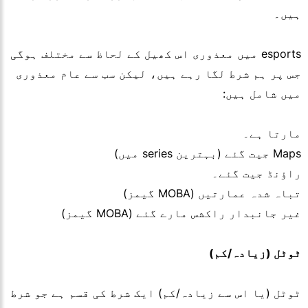
ہیں۔
esports میں معذوری اس کھیل کے لحاظ سے مختلف ہوگی
جس پر ہم شرط لگا رہے ہیں، لیکن سب سے عام معذوری
میں شامل ہیں:
مارتا ہے۔
Maps جیت گئے (بہترین series میں)
راؤنڈ جیت گئے۔
تباہ شدہ عمارتیں (MOBA گیمز)
غیر جانبدار راکشس مارے گئے (MOBA گیمز)
ٹوٹل (زیادہ/کم)
ٹوٹل (یا اس سے زیادہ/کم) ایک شرط کی قسم ہے جو شرط