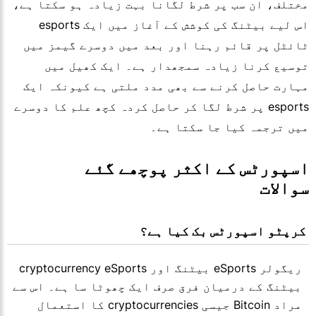
مختلف، ان سب پر شرط لگانا بہت زیادہ ہو سکتا ہے،
اس لیے بیٹنگ کی کوشش کے آغاز میں ایک esports
ٹائٹل پر قائم رہنا اور بعد میں دوسرے گیمز میں
توسیع کرنا زیادہ سمجھدار ہے۔ ایک کھیل میں
مہارت حاصل کرنے سے بھی مدد ملتی ہے کیونکہ ایک
esports پر شرط لگا کر حاصل کردہ کچھ علم کا دوسرے
میں ترجمہ کیا جا سکتا ہے۔
اسپورٹس کے اکثر پوچھے گئے 
سوالات
 کرپٹو اسپورٹس بک کیا ہے؟
ریگولر eSports بیٹنگ اور cryptocurrency eSports
بیٹنگ کے درمیان فرق صرف ایک چھوٹا سا ہے۔ اس سے
مراد Bitcoin جیسی cryptocurrencies کا استعمال