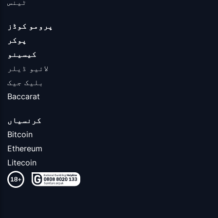
ٹینس
پرومو کوڈز
پوکر
کیسینو
لائیو ڈیلر
بلیک جیک
Baccarat
کرنسیاں
Bitcoin
Ethereum
Litecoin