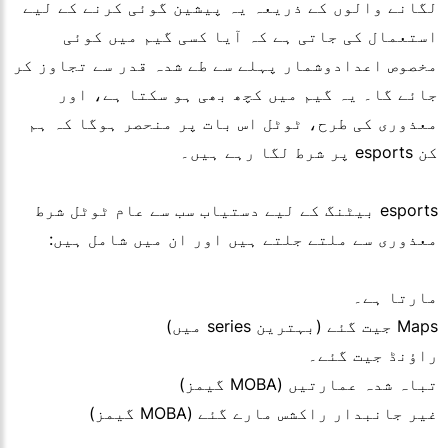
لگانے والوں کے ذریعہ یہ پیشین گوئی کرنے کے لیے
استعمال کی جاتی ہے کہ آیا کسی گیم میں کوئی
مخصوص اعدادوشمار پہلے سے طے شدہ قدر سے تجاوز کر
جائے گا۔ یہ گیم میں کچھ بھی ہو سکتا ہے، اور
معذوری کی طرح، ٹوٹل اس بات پر منحصر ہوگا کہ ہم
کن esports پر شرط لگا رہے ہیں۔
esports بیٹنگ کے لیے دستیاب سب سے عام ٹوٹل شرط
معذوری سے ملتے جلتے ہیں اور ان میں شامل ہیں:
مارتا ہے۔
Maps جیت گئے (بہترین series میں)
راؤنڈ جیت گئے۔
تباہ شدہ عمارتیں (MOBA گیمز)
غیر جانبدار راکشس مارے گئے (MOBA گیمز)