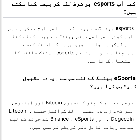
 کیا آپ  esports  پر شرط لگا کر پیسہ کما سکتے 
ہیں؟
esports بیٹنگ سے پیسہ کمانا اسی طرح ممکن ہے جس
طرح کوئی بھی اسپورٹس بیٹنگ سے پیسہ کما سکتا
ہے۔ لیکن یہ جاننا ضروری ہے کہ اس تک کیسے
پہنچنا ہے اور بہترین esports بیٹنگ سائٹس کا
استعمال کرنا ہے۔
 eSports بیٹنگ کے لئے سب سے زیادہ مقبول 
کرپٹوس کیا ہیں؟
سرفہرست دو کرپٹو کرنسیز، Bitcoin اور ایتھرم،
نیز کچھ زیادہ مشہور الٹ کوائنز جیسے Litecoin ،
Dogecoin ، اور Binance ، eSports کے جوئے کے لیے
سب سے زیادہ قابل ذکر کرپٹو کرنسی ہیں۔