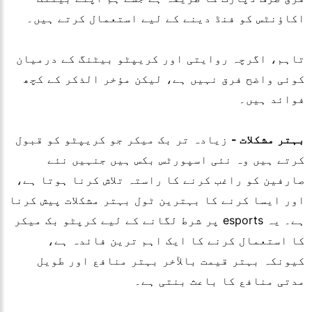
اکاؤنٹس کو فنڈ دینے کے لیے استعمال کرتے ہیں۔
تاہم، اگرچہ روایتی اور کریپٹو بیٹنگ کے درمیان
کوئی واضح فرق نہیں ہے، لیکن مؤخر الذکر کے کچھ
فوائد ہیں۔
بہتر مشکلات -
زیادہ تر بک میکر جو کریپٹو کو قبول
کرتے ہیں وہ نئی اسپورٹس بکس ہیں جنہیں نئے
صارفین کو راغب کرنے کا راستہ تلاش کرنا ہوتا ہے،
اور ایسا کرنے کا بہترین ٹول بہتر مشکلات پیش کرنا
ہے۔ یہ esports پر شرط لگانے کے لیے کرپٹو بک میکر
کا استعمال کرنے کا ایک اہم ترین فائدہ ہے،
کیونکہ بہتر قیمت بالآخر بہتر منافع اور طویل
مدتی منافع کا باعث بنتی ہے۔