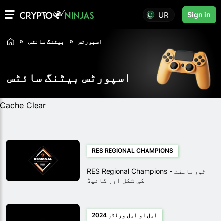
UR
Sign in
اسپورٹس
بیٹنگ سائٹس
اسپورٹس بیٹنگ سائٹس
Cache Clear
RES REGIONAL CHAMPIONS
RES Regional Champions - ٹورنامنٹ
کی شکل اور گائیڈ
ایل او ایل ورلڈز 2024