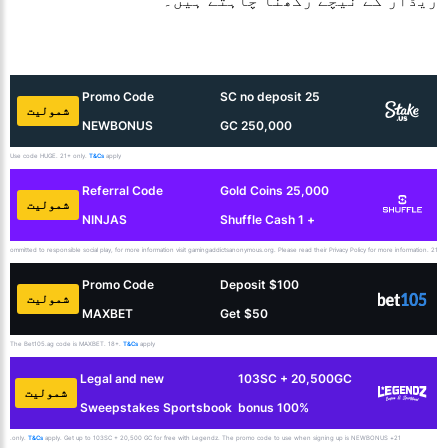
ریڈار کے نیچے رکھنا چاہتے ہیں۔
Promo Code
25 SC no deposit
شمولیت
NEWBONUS
250,000 GC
Use code HUGE. 21+ only.
T&Cs
apply
Referral Code
25,000 Gold Coins
شمولیت
NINJAS
+ 1 Shuffle Cash
s committed to responsible social play, for more information visit gamingaddictsanonymous.org. Please read their Privacy Policy for more information. 21+.
Promo Code
Deposit $100
شمولیت
MAXBET
Get $50
The Bet105.ag code is MAXBET. 18+.
T&Cs
apply
Legal and new
103SC + 20,500GC
شمولیت
Sweepstakes Sportsbook
100% bonus
T&Cs
apply. Get up to 103SC + 20,500 GC for free with Legendz. The promo code to use when signing up is NEWBONUS.
21+ only.