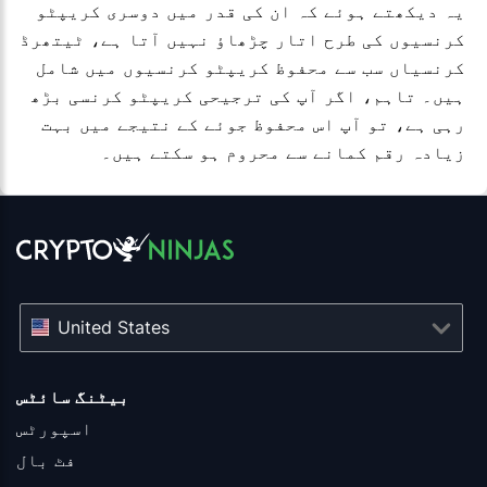
یہ دیکھتے ہوئے کہ ان کی قدر میں دوسری کریپٹو
کرنسیوں کی طرح اتار چڑھاؤ نہیں آتا ہے، ٹیتھرڈ
کرنسیاں سب سے محفوظ کریپٹو کرنسیوں میں شامل
ہیں۔ تاہم، اگر آپ کی ترجیحی کریپٹو کرنسی بڑھ
رہی ہے، تو آپ اس محفوظ جوئے کے نتیجے میں بہت
زیادہ رقم کمانے سے محروم ہو سکتے ہیں۔
United States
بیٹنگ سائٹس
اسپورٹس
فٹ بال