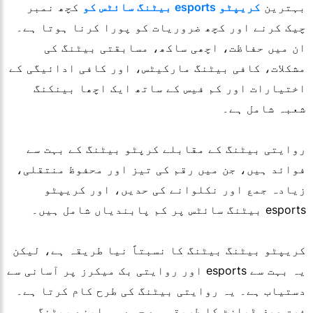
بہترین
کریپٹو esports بیٹنگ سائٹس کو
کچھ نمبر
چیک کرنے اور کچھ ضروریات کو پورا کرنا ہوتا ہے۔
ان میں حفاظت، اچھی ساکھ، مسابقتی بیٹنگ کی
مشکلات، کافی بیٹنگ مارکیٹس، اور کافی ادائیگی کے
اختیارات اور کم فیس کے ساتھ ایک اچھا بینکنگ
شعبہ شامل ہے۔
روایتی بیٹنگ کے مقابلے کرپٹو بیٹنگ کے بہت سے
فوائد ہیں، جن میں رقم کی تیز اور محفوظ منتقلی،
زیادہ جمع اور نکلوانے کی حدیں، اور کریپٹو
esports بیٹنگ سائٹس پر کم پابندیاں شامل ہیں۔
کریپٹو بیٹنگ بیٹنگ کا نسبتاً نیا طریقہ ہے، لیکن
یہ بہت سے esports اور روایتی بک میکرز پر آسانی سے
دستیاب ہے۔ یہ روایتی بیٹنگ کی طرح کام کرتا ہے۔
فرق صرف ڈپازٹ کا طریقہ ہے جسے ہم اپنے بیٹنگ