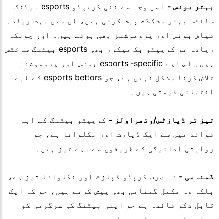
بہتر بونس -
اسی وجہ سے نئی کریپٹو esports بیٹنگ
سائٹس بہتر مشکلات پیش کرتی ہیں، ان میں بہت زیادہ
فیاض بونس اور پروموشنز بھی ہوتے ہیں۔ اور چونکہ
زیادہ تر کریپٹو بک میکرز بھی esports بیٹنگ سائٹس
ہیں، اس لیے esports -specific بونس اور پروموشنز
تلاش کرنا مشکل نہیں ہے، جو esports bettors کے لیے
انتہائی قیمتی ہیں۔
تیز تر ڈپازٹس/وتھراولز –
کریپٹو بیٹنگ کے اہم
فوائد میں سے ایک ڈپازٹ اور نکلوانا ہے، جو
روایتی ادائیگی کے طریقوں سے بہت تیز ہیں۔
گمنامی -
نہ صرف کرپٹو ڈپازٹ اور نکلوانا تیز ہے،
بلکہ وہ مکمل گمنامی بھی پیش کرتے ہیں، جو کہ ایک
قابل ذکر فائدہ ہے جو اپنی بیٹنگ کی سرگرمی کو