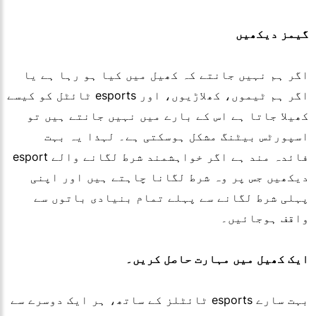
گیمز دیکھیں
اگر ہم نہیں جانتے کہ کھیل میں کیا ہو رہا ہے یا
اگر ہم ٹیموں، کھلاڑیوں، اور esports ٹائٹل کو کیسے
کھیلا جاتا ہے اس کے بارے میں نہیں جانتے ہیں تو
اسپورٹس بیٹنگ مشکل ہوسکتی ہے۔ لہذا یہ بہت
فائدہ مند ہے اگر خواہشمند شرط لگانے والے esport
دیکھیں جس پر وہ شرط لگانا چاہتے ہیں اور اپنی
پہلی شرط لگانے سے پہلے تمام بنیادی باتوں سے
واقف ہوجائیں۔
ایک کھیل میں مہارت حاصل کریں۔
بہت سارے esports ٹائٹلز کے ساتھ، ہر ایک دوسرے سے