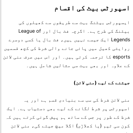
اسپورٹس بیٹ کی اقسام
ایسپورٹس بیٹنگ بہت سے طریقوں سے کھیلوں کی
بیٹنگ کی طرح ہے۔ اگرچہ فٹ بال اور League of
Legends ایک جیسے نہیں ہیں، فٹ بال یا کسی دوسرے
روایتی کھیل میں پائی جانے والی شرط کی کچھ قسمیں
esports کا ترجمہ کرتی ہیں۔ اور اس میں صرف منی لائن
کے علاوہ اور بھی بہت سی مثالیں شامل ہیں۔
جیتنے کے لیے (منی لائن)
منی لائن شرط کی سب سے بنیادی قسم ہے اور یہ
اسپورٹس پر شرط لگانے کے لیے بھی دستیاب ہے۔ ایک
شرط کے طور پر جس کے ساتھ ہم پیش گوئی کرتے ہیں کہ
کون سی ٹیم (یا کھلاڑی) اگلا میچ جیتے گی، منی لائن