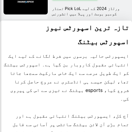
تھنڈر Pick LoL ورلڈز 2024 کے لیے
کومبو بوسٹ اور پہلا میپ انشورنس
متعارف کرایا
تازہ ترین اسپورٹس نیوز
اسپورٹس بیٹنگ
ایسپورٹس حالیہ برسوں میں شرط لگانے کے لیے ایک
انتہائی مقبول کاروبار بن گیا ہے۔ اسپورٹس بیٹنگ
کو ایک طویل عرصے سے ایک خاص مارکیٹ سمجھا جاتا
تھا، لیکن جیسے ہی انڈسٹری نے عروج حاصل کرنا
شروع کیا، esports بیٹنگ نے تیزی سے اس کی پیروی
کی۔
آج کل، ایسپورٹس بیٹنگ انتہائی مقبول ہے اور
تمام بڑی آن لائن بیٹنگ سائٹس پر آسانی سے قابل