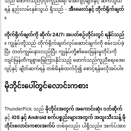
သည် ဖောက်သည်ပံ့ပိုးကူညီရေး အေးဂျင့်များနှင့် ဆက်သွယ်
ရန် နည်းလမ်းနှစ်သွယ် ရှိသည် -
အီးမေးလ်နှင့် တိုက်ရိုက်ချတ်
။
တိုက်ရိုက်ချတ်ကို ဆိုက်၊ 24/7၊ အပတ်စဉ်တိုင်းတွင် ရနိုင်သည်
။ ကျွန်ုပ်တို့သည် တိုက်ရိုက်ချတ်လုပ်ဆောင်ချက်ကို စမ်းသပ်ခဲ့
ပြီး တတ်ကျွမ်းနားလည်ပြီး ကျွန်ုပ်တို့၏မေးမြန်းမှုတိုင်းကို
လျင်မြန်တိကျစွာဖြေကြားနိုင်သည့် ဖောက်သည်ကူညီရေးအေး
ဂျင့်နှင့် ချိတ်ဆက်ရန် တစ်မိနစ်ထက်ပို၍ စောင့်ရန်မလိုအပ်ပါ။
မိုဘိုင်းပေါ်တွင်လောင်းကစား
ThunderPick သည်
မိုဘိုင်းအတွက် အကောင်းဆုံး ဝဘ်ဆိုက်
နှင့်
iOS နှင့် Android စက်ပစ္စည်းများအတွက် အထူးသီးသန့် မို
ဘိုင်းလောင်းကစားအက်ပ်
တစ်ခုလည်း ပါရှိသည်။ အက်ပ်အား