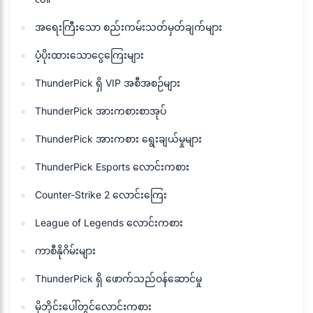
အရေးကြီးသော စည်းကမ်းသတ်မှတ်ချက်များ
ပံ့ပိုးထားသောငွေကြေးများ
ThunderPick ရှိ VIP အစီအစဉ်များ
ThunderPick အားကစားစာအုပ်
ThunderPick အားကစား ရွေးချယ်မှုများ
ThunderPick Esports လောင်းကစား
Counter-Strike 2 လောင်းကြေး
League of Legends လောင်းကစား
ကာစီနိုဂိမ်းများ
ThunderPick ရှိ ဖောက်သည်ဝန်ဆောင်မှု
မိုဘိုင်းပေါ်တွင်လောင်းကစား