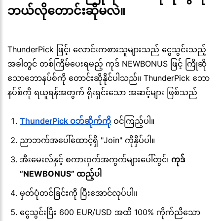
ဘယ်လိုတောင်းဆိုမလဲ။
ThunderPick ဖြင့်၊ လောင်းကစားသူများသည် ငွေသွင်းသည့်
အခါတွင် တစ်ကြိမ်ပေးရမည့် ကုဒ် NEWBONUS ဖြင့် ကြိုဆို
သောဘောနပ်စ်ကို တောင်းဆိုနိုင်ပါသည်။ ThunderPick ဘော
နပ်စ်ကို ရယူရန်အတွက် ရိုးရှင်းသော အဆင့်များ ဖြစ်သည်
ThunderPick ဝဘ်ဆိုက်ကို
ဝင်ကြည့်ပါ။
ညာဘက်အပေါ်ထောင့်ရှိ "Join" ကိုနှိပ်ပါ။
အီးမေးလ်နှင့် စကားဝှက်အကွက်များပေါ်တွင်၊
ကုဒ်
“NEWBONUS” ထည့်ပါ
မှတ်ပုံတင်ခြင်းကို ပြီးအောင်လုပ်ပါ။
ငွေသွင်းပြီး 600 EUR/USD အထိ 100% ကိုက်ညီသော