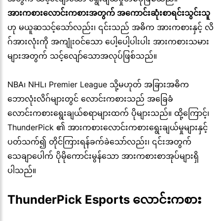
အားကစားလောင်းကစားအတွက် အကောင်းဆုံးစာရင်းသွင်းသူ
ဟု မယူဆသင့်သော်လည်း၊ ၎င်းသည် အဓိက အားကစားနှင့် လိ
ဂ်အားလုံးကို အကျုံးဝင်သော ပေါ့ပေါ့ပါးပါး အားကစားသမား
များအတွက် သင့်လျော်သောအလုပ်ဖြစ်သည်။
NBA၊ NHL၊ Premier League သို့မဟုတ် အခြားအဓိက
ဘောလုံးလိဂ်များတွင် လောင်းကစားသည် အခြေခံ
လောင်းကစားရွေးချယ်စရာများထက် ပိုများသည်။ ထို့ကြောင့်၊
ThunderPick ၏ အားကစားလောင်းကစားရွေးချယ်မှုများနှင့်
ပတ်သက်၍ တိုင်ကြားရန်ခက်ခဲသော်လည်း၊ ၎င်းအတွက်
သေချာပေါက် ပိုမိုကောင်းမွန်သော အားကစားစာအုပ်များရှိ
ပါသည်။
ThunderPick Esports လောင်းကစား