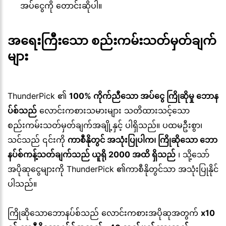
အပ်ငွေကို တောင်းဆိုပါ။
အရေးကြီးသော စည်းကမ်းသတ်မှတ်ချက်
များ
ThunderPick ၏
100% ကိုက်ညီသော အပ်ငွေ ကြိုဆိုမှု ဘောန
ပ်စ်သည်
လောင်းကစားသမားများ သတိထားသင့်သော
စည်းကမ်းသတ်မှတ်ချက်အချို့နှင့် ပါရှိသည်။ ပထမဦးစွာ၊
သင်သည် ၎င်းကို
ကာစီနိုတွင် အသုံးပြုပါက၊ ကြိုဆိုသော ဘော
နပ်စ်ကန့်သတ်ချက်သည် ယူရို 2000 အထိ ရှိသည်
၊ သို့သော်
အပိုဆုငွေများကို ThunderPick ၏ကာစီနိုတွင်သာ အသုံးပြုနိုင်
ပါသည်။
ကြိုဆိုသောဘောနပ်စ်သည် လောင်းကစားအပိုဆုအတွက်
x10