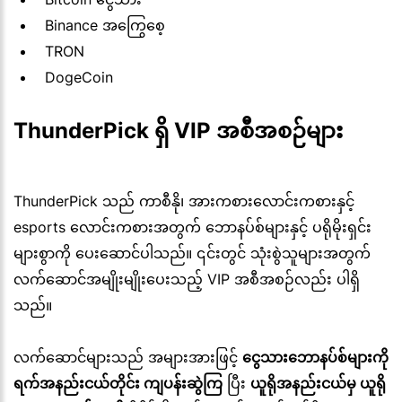
Binance အကြွေစေ့
TRON
DogeCoin
ThunderPick ရှိ VIP အစီအစဉ်များ
ThunderPick သည် ကာစီနို၊ အားကစားလောင်းကစားနှင့်
esports လောင်းကစားအတွက် ဘောနပ်စ်များနှင့် ပရိုမိုးရှင်း
များစွာကို ပေးဆောင်ပါသည်။ ၎င်းတွင် သုံးစွဲသူများအတွက်
လက်ဆောင်အမျိုးမျိုးပေးသည့် VIP အစီအစဉ်လည်း ပါရှိ
သည်။
လက်ဆောင်များသည် အများအားဖြင့်
ငွေသားဘောနပ်စ်များကို
ရက်အနည်းငယ်တိုင်း ကျပန်းဆွဲကြ
ပြီး
ယူရိုအနည်းငယ်မှ ယူရို