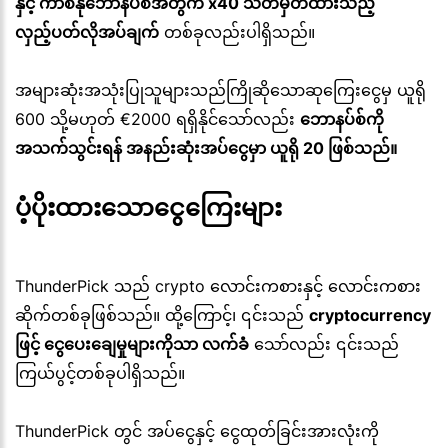
နှင့် ကာစီနိုဘောနပ်စ်အတွက် x40 သတ်မှတ်ထားသည့်
လှည့်ပတ်လိုအပ်ချက်
တစ်ခုလည်းပါရှိသည်။
အများဆုံးအသုံးပြုသူများသည်ကြိုဆိုသောဆုကြေးငွေမှ ယူရို
600 သို့မဟုတ် €2000 ရရှိနိုင်သော်လည်း
ဘောနပ်စ်ကို
အသက်သွင်းရန် အနည်းဆုံးအပ်ငွေမှာ ယူရို 20 ဖြစ်သည်။
ပံ့ပိုးထားသောငွေကြေးများ
ThunderPick သည် crypto လောင်းကစားနှင့် လောင်းကစား
ဆိုက်တစ်ခုဖြစ်သည်။ ထို့ကြောင့်၊ ၎င်းသည်
cryptocurrency
ဖြင့် ငွေပေးချေမှုများကိုသာ လက်ခံ
သော်လည်း ၎င်းသည်
ကြယ်ပွင့်တစ်ခုပါရှိသည်။
ThunderPick တွင် အပ်ငွေနှင့် ငွေထုတ်ခြင်းအားလုံးကို