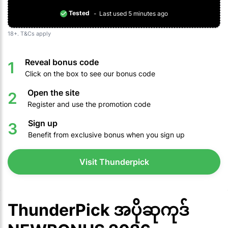
Tested
Last used 5 minutes ago
18+.
T&Cs
apply
Reveal bonus code
1
Click on the box to see our bonus code
Open the site
2
Register and use the promotion code
Sign up
3
Benefit from exclusive bonus when you sign up
Visit Thunderpick
ThunderPick အပိုဆုကုဒ်