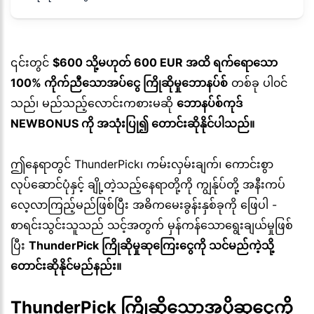
၎င်းတွင်
$600 သို့မဟုတ် 600 EUR အထိ ရက်ရောသော
100% ကိုက်ညီသောအပ်ငွေ ကြိုဆိုမှုဘောနပ်စ်
တစ်ခု ပါ၀င်
သည်၊ မည်သည့်လောင်းကစားမဆို
ဘောနပ်စ်ကုဒ်
NEWBONUS ကို အသုံးပြု၍ တောင်းဆိုနိုင်ပါသည်။
ဤနေရာတွင် ThunderPick၊ ကမ်းလှမ်းချက်၊ ကောင်းစွာ
လုပ်ဆောင်ပုံနှင့် ချို့တဲ့သည့်နေရာတို့ကို ကျွန်ုပ်တို့ အနီးကပ်
လေ့လာကြည့်မည်ဖြစ်ပြီး အဓိကမေးခွန်းနှစ်ခုကို ဖြေပါ -
စာရင်းသွင်းသူသည် သင့်အတွက် မှန်ကန်သောရွေးချယ်မှုဖြစ်
ပြီး
ThunderPick ကြိုဆိုမှုဆုကြေးငွေကို သင်မည်ကဲ့သို့
တောင်းဆိုနိုင်မည်နည်း။
ThunderPick ကြိုဆိုသောအပိုဆုငွေကို