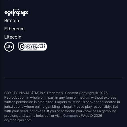
ငွေကြေးများ
Bitcoin
Ethereum
Litecoin
CRYPTO NINJAS(TM) is a Trademark. Content Copyright © 2026
Reproduction in whole or in part in any form or medium without express
written permission is prohibited. Players must be 18 or over and located in
jurisdictions where online gambling is legal. Please play responsibly. Bet
with your head, not over it. If you or someone you know has a gambling
problem, and wants help, call or visit:
Gamcare
. #Ads © 2026
cryptoninjas.com