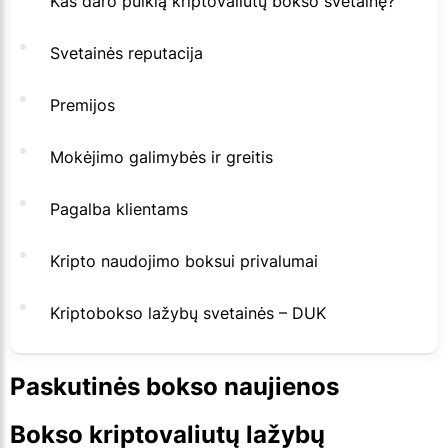
Kas daro puikią kriptovaliutų bokso svetainę?
Svetainės reputacija
Premijos
Mokėjimo galimybės ir greitis
Pagalba klientams
Kripto naudojimo boksui privalumai
Kriptobokso lažybų svetainės – DUK
Paskutinės bokso naujienos
Bokso kriptovaliutų lažybų