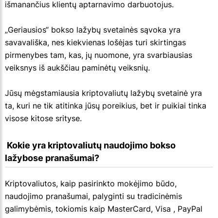
išmanančius klientų aptarnavimo darbuotojus.
„Geriausios“ bokso lažybų svetainės sąvoka yra
savavališka, nes kiekvienas lošėjas turi skirtingas
pirmenybes tam, kas, jų nuomone, yra svarbiausias
veiksnys iš aukščiau paminėtų veiksnių.
Jūsų mėgstamiausia kriptovaliutų lažybų svetainė yra
ta, kuri ne tik atitinka jūsų poreikius, bet ir puikiai tinka
visose kitose srityse.
 Kokie yra kriptovaliutų naudojimo bokso 
lažybose pranašumai?
Kriptovaliutos, kaip pasirinkto mokėjimo būdo,
naudojimo pranašumai, palyginti su tradicinėmis
galimybėmis, tokiomis kaip MasterCard, Visa , PayPal