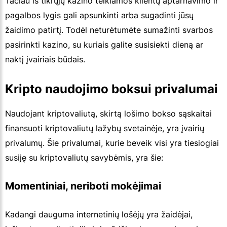
Tačiau iš tikrųjų kazino teikiamos klientų aptarnavimo ir
pagalbos lygis gali apsunkinti arba sugadinti jūsų
žaidimo patirtį. Todėl neturėtumėte sumažinti svarbos
pasirinkti kazino, su kuriais galite susisiekti dieną ar
naktį įvairiais būdais.
Kripto naudojimo boksui privalumai
Naudojant kriptovaliutą, skirtą lošimo bokso sąskaitai
finansuoti kriptovaliutų lažybų svetainėje, yra įvairių
privalumų. Šie privalumai, kurie beveik visi yra tiesiogiai
susiję su kriptovaliutų savybėmis, yra šie:
Momentiniai, neriboti mokėjimai
Kadangi dauguma internetinių lošėjų yra žaidėjai,