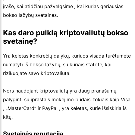
įraše, kai atidžiau pažvelgsime į kai kurias geriausias
bokso lažybų svetaines.
Kas daro puikią kriptovaliutų bokso
svetainę?
Yra keletas konkrečių dalykų, kuriuos visada turėtumėte
numatyti iš bokso lažybų, su kuriais statote, kai
rizikuojate savo kriptovaliuta.
Nors naudojant kriptovaliutą yra daug pranašumų,
palyginti su įprastais mokėjimo būdais, tokiais kaip Visa
, „MasterCard“ ir PayPal , yra keletas, kurie išsiskiria iš
kitų.
Svetainės reputacija