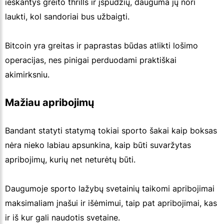
ieškantys greito thrills ir įspūdžių, dauguma jų nori
laukti, kol sandoriai bus užbaigti.
Bitcoin yra greitas ir paprastas būdas atlikti lošimo
operacijas, nes pinigai perduodami praktiškai
akimirksniu.
Mažiau apribojimų
Bandant statyti statymą tokiai sporto šakai kaip boksas
nėra nieko labiau apsunkina, kaip būti suvaržytas
apribojimų, kurių net neturėtų būti.
Daugumoje sporto lažybų svetainių taikomi apribojimai
maksimaliam įnašui ir išėmimui, taip pat apribojimai, kas
ir iš kur gali naudotis svetaine.