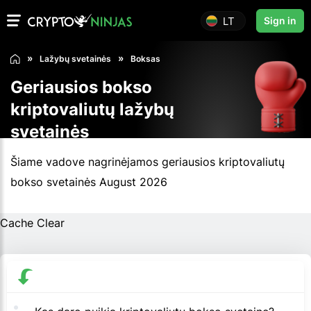
LT
Sign in
Lažybų svetainės
Boksas
Geriausios bokso
kriptovaliutų lažybų
svetainės
Šiame vadove nagrinėjamos geriausios kriptovaliutų
bokso svetainės August 2026
Cache Clear