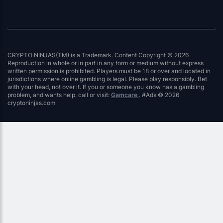
CRYPTO NINJAS(TM) is a Trademark. Content Copyright © 2026
Reproduction in whole or in part in any form or medium without express
written permission is prohibited. Players must be 18 or over and located in
jurisdictions where online gambling is legal. Please play responsibly. Bet
with your head, not over it. If you or someone you know has a gambling
problem, and wants help, call or visit:
Gamcare
. #Ads © 2026
cryptoninjas.com