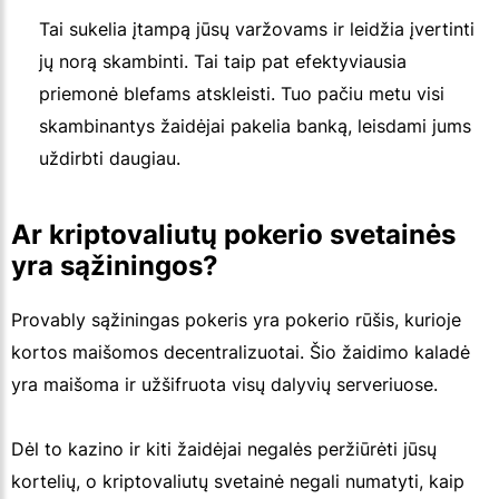
Tai sukelia įtampą jūsų varžovams ir leidžia įvertinti
jų norą skambinti. Tai taip pat efektyviausia
priemonė blefams atskleisti. Tuo pačiu metu visi
skambinantys žaidėjai pakelia banką, leisdami jums
uždirbti daugiau.
Ar kriptovaliutų pokerio svetainės
yra sąžiningos?
Provably sąžiningas pokeris yra pokerio rūšis, kurioje
kortos maišomos decentralizuotai. Šio žaidimo kaladė
yra maišoma ir užšifruota visų dalyvių serveriuose.
Dėl to kazino ir kiti žaidėjai negalės peržiūrėti jūsų
kortelių, o kriptovaliutų svetainė negali numatyti, kaip