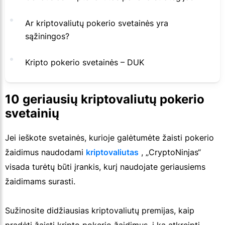
Ar kriptovaliutų pokerio svetainės yra
sąžiningos?
Kripto pokerio svetainės – DUK
10 geriausių kriptovaliutų pokerio
svetainių
Jei ieškote svetainės, kurioje galėtumėte žaisti pokerio
žaidimus naudodami
kriptovaliutas
, „CryptoNinjas“
visada turėtų būti įrankis, kurį naudojate geriausiems
žaidimams surasti.
Sužinosite didžiausias kriptovaliutų premijas, kaip