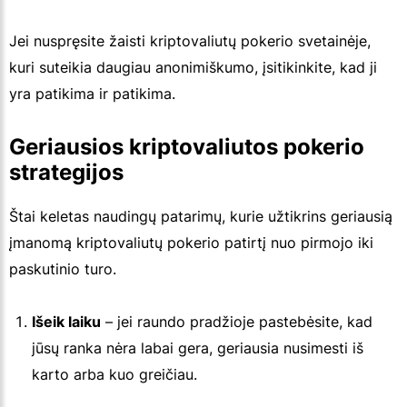
Jei nuspręsite žaisti kriptovaliutų pokerio svetainėje,
kuri suteikia daugiau anonimiškumo, įsitikinkite, kad ji
yra patikima ir patikima.
Geriausios kriptovaliutos pokerio
strategijos
Štai keletas naudingų patarimų, kurie užtikrins geriausią
įmanomą kriptovaliutų pokerio patirtį nuo pirmojo iki
paskutinio turo.
Išeik laiku
–
jei raundo pradžioje pastebėsite, kad
jūsų ranka nėra labai gera, geriausia nusimesti iš
karto arba kuo greičiau.