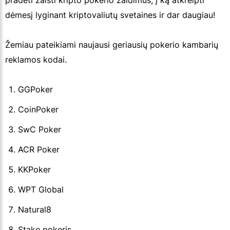
pradėti žaisti kripto pokerio žaidimus, į ką atkreipti
dėmesį lyginant kriptovaliutų svetaines ir dar daugiau!
Žemiau pateikiami naujausi geriausių pokerio kambarių
reklamos kodai.
GGPoker
CoinPoker
SwC Poker
ACR Poker
KKPoker
WPT Global
Natural8
Stake pokeris