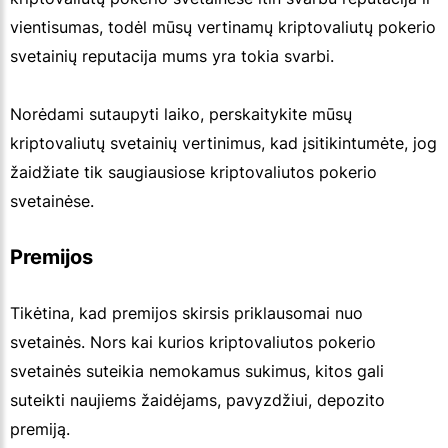
vientisumas, todėl mūsų vertinamų kriptovaliutų pokerio
svetainių reputacija mums yra tokia svarbi.
Norėdami sutaupyti laiko, perskaitykite mūsų
kriptovaliutų svetainių vertinimus, kad įsitikintumėte, jog
žaidžiate tik saugiausiose kriptovaliutos pokerio
svetainėse.
Premijos
Tikėtina, kad premijos skirsis priklausomai nuo
svetainės. Nors kai kurios kriptovaliutos pokerio
svetainės suteikia nemokamus sukimus, kitos gali
suteikti naujiems žaidėjams, pavyzdžiui, depozito
premiją.