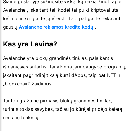
Šiame puslapyje sužinosite viską, ką reikia žinoti apie
Avalanche , įskaitant tai, kodėl tai puiki kriptovaliuta
lošimui ir kur galite ją išleisti. Taip pat galite reikalauti
gausių
Avalanche reklamos kredito kodų
.
Kas yra Lavina?
Avalanche yra blokų grandinės tinklas, palaikantis
išmaniąsias sutartis. Tai atveria jam daugybę programų,
įskaitant pagrindinį tikslą kurti dApps, taip pat NFT ir
„blockchain“ žaidimus.
Tai toli gražu ne pirmasis blokų grandinės tinklas,
turintis tokias savybes, tačiau jo kūrėjai pridėjo keletą
unikalių funkcijų.