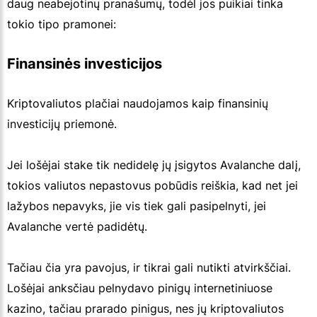
daug neabejotinų pranašumų, todėl jos puikiai tinka
tokio tipo pramonei:
Finansinės investicijos
Kriptovaliutos plačiai naudojamos kaip finansinių
investicijų priemonė.
Jei lošėjai stake tik nedidelę jų įsigytos Avalanche dalį,
tokios valiutos nepastovus pobūdis reiškia, kad net jei
lažybos nepavyks, jie vis tiek gali pasipelnyti, jei
Avalanche vertė padidėtų.
Tačiau čia yra pavojus, ir tikrai gali nutikti atvirkščiai.
Lošėjai anksčiau pelnydavo pinigų internetiniuose
kazino, tačiau prarado pinigus, nes jų kriptovaliutos