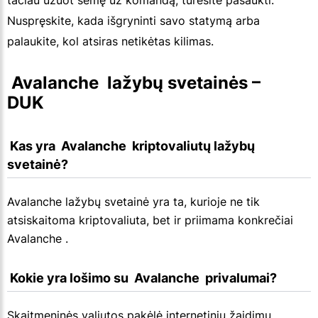
tačiau užuot sėmę už komandą, turėsite pašaukti.
Nuspręskite, kada išgryninti savo statymą arba
palaukite, kol atsiras netikėtas kilimas.
 Avalanche  lažybų svetainės – 
DUK
 Kas yra  Avalanche  kriptovaliutų lažybų 
svetainė?
Avalanche lažybų svetainė yra ta, kurioje ne tik
atsiskaitoma kriptovaliuta, bet ir priimama konkrečiai
Avalanche .
 Kokie yra lošimo su  Avalanche  privalumai?
Skaitmeninės valiutos pakėlė internetinių žaidimų