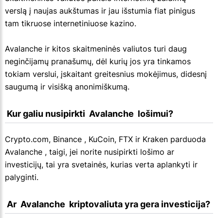
verslą į naujas aukštumas ir jau išstumia fiat pinigus
tam tikruose internetiniuose kazino.
Avalanche ir kitos skaitmeninės valiutos turi daug
neginčijamų pranašumų, dėl kurių jos yra tinkamos
tokiam verslui, įskaitant greitesnius mokėjimus, didesnį
saugumą ir visišką anonimiškumą.
 Kur galiu nusipirkti  Avalanche  lošimui?
Crypto.com, Binance , KuCoin, FTX ir Kraken parduoda
Avalanche , taigi, jei norite nusipirkti lošimo ar
investicijų, tai yra svetainės, kurias verta aplankyti ir
palyginti.
 Ar  Avalanche  kriptovaliuta yra gera investicija?