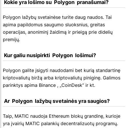
 Kokie yra lošimo su  Polygon  pranašumai?
Polygon lažybų svetainėse turite daug naudos. Tai
apima papildomus saugumo sluoksnius, greitas
operacijas, anoniminį žaidimą ir prieigą prie didelių
premijų.
 Kur galiu nusipirkti  Polygon  lošimui?
Polygon galite įsigyti naudodami bet kurią standartinę
kriptovaliutų biržą arba kriptovaliutų piniginę. Galimos
parinktys apima Binance , „CoinDesk“ ir kt.
 Ar  Polygon  lažybų svetainės yra saugios?
Taip, MATIC naudoja Ethereum blokų grandinę, kurioje
yra įvairių MATIC palankių decentralizuotų programų.