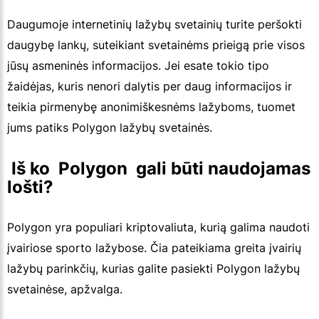
Daugumoje internetinių lažybų svetainių turite peršokti
daugybę lankų, suteikiant svetainėms prieigą prie visos
jūsų asmeninės informacijos. Jei esate tokio tipo
žaidėjas, kuris nenori dalytis per daug informacijos ir
teikia pirmenybę anonimiškesnėms lažyboms, tuomet
jums patiks Polygon lažybų svetainės.
 Iš ko  Polygon  gali būti naudojamas 
lošti?
Polygon yra populiari kriptovaliuta, kurią galima naudoti
įvairiose sporto lažybose. Čia pateikiama greita įvairių
lažybų parinkčių, kurias galite pasiekti Polygon lažybų
svetainėse, apžvalga.