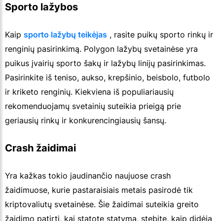
Sporto lažybos
Kaip
sporto lažybų teikėjas
, rasite puikų sporto rinkų ir
renginių pasirinkimą. Polygon lažybų svetainėse yra
puikus įvairių sporto šakų ir lažybų linijų pasirinkimas.
Pasirinkite iš teniso, aukso, krepšinio, beisbolo, futbolo
ir kriketo renginių. Kiekviena iš populiariausių
rekomenduojamų svetainių suteikia prieigą prie
geriausių rinkų ir konkurencingiausių šansų.
Crash žaidimai
Yra kažkas tokio jaudinančio naujuose crash
žaidimuose, kurie pastaraisiais metais pasirodė tik
kriptovaliutų svetainėse. Šie žaidimai suteikia greito
žaidimo patirtį, kai statote statymą, stebite, kaip didėja