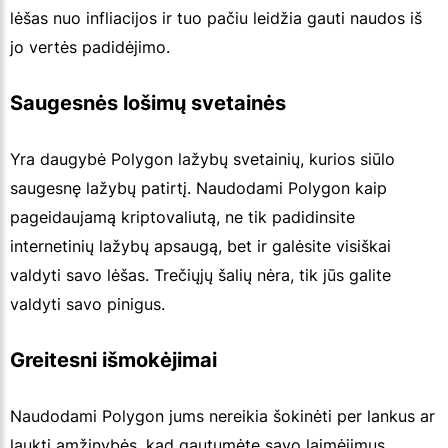
lėšas nuo infliacijos ir tuo pačiu leidžia gauti naudos iš
jo vertės padidėjimo.
Saugesnės lošimų svetainės
Yra daugybė Polygon lažybų svetainių, kurios siūlo
saugesnę lažybų patirtį. Naudodami Polygon kaip
pageidaujamą kriptovaliutą, ne tik padidinsite
internetinių lažybų apsaugą, bet ir galėsite visiškai
valdyti savo lėšas. Trečiųjų šalių nėra, tik jūs galite
valdyti savo pinigus.
Greitesni išmokėjimai
Naudodami Polygon jums nereikia šokinėti per lankus ar
laukti amžinybės, kad gautumėte savo laimėjimus.