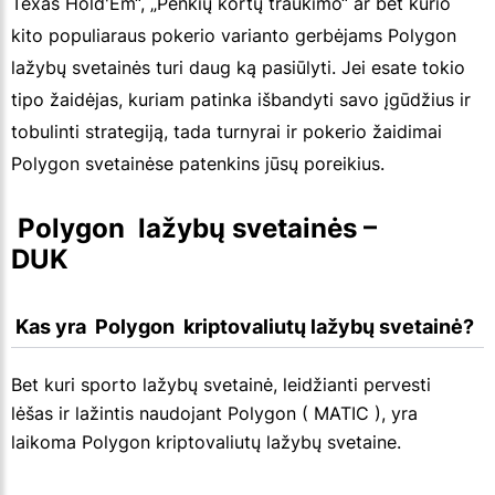
Texas Hold'Em“, „Penkių kortų traukimo“ ar bet kurio
kito populiaraus pokerio varianto gerbėjams Polygon
lažybų svetainės turi daug ką pasiūlyti. Jei esate tokio
tipo žaidėjas, kuriam patinka išbandyti savo įgūdžius ir
tobulinti strategiją, tada turnyrai ir pokerio žaidimai
Polygon svetainėse patenkins jūsų poreikius.
 Polygon  lažybų svetainės – 
DUK
 Kas yra  Polygon  kriptovaliutų lažybų svetainė?
Bet kuri sporto lažybų svetainė, leidžianti pervesti
lėšas ir lažintis naudojant Polygon ( MATIC ), yra
laikoma Polygon kriptovaliutų lažybų svetaine.