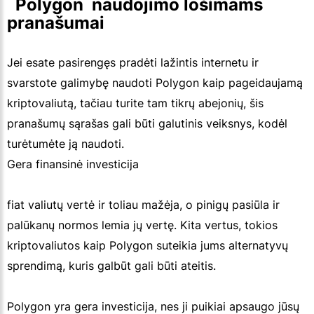
  Polygon  naudojimo lošimams 
pranašumai
Jei esate pasirengęs pradėti lažintis internetu ir
svarstote galimybę naudoti Polygon kaip pageidaujamą
kriptovaliutą, tačiau turite tam tikrų abejonių, šis
pranašumų sąrašas gali būti galutinis veiksnys, kodėl
turėtumėte ją naudoti.
Gera finansinė investicija
fiat valiutų vertė ir toliau mažėja, o pinigų pasiūla ir
palūkanų normos lemia jų vertę. Kita vertus, tokios
kriptovaliutos kaip Polygon suteikia jums alternatyvų
sprendimą, kuris galbūt gali būti ateitis.
Polygon yra gera investicija, nes ji puikiai apsaugo jūsų