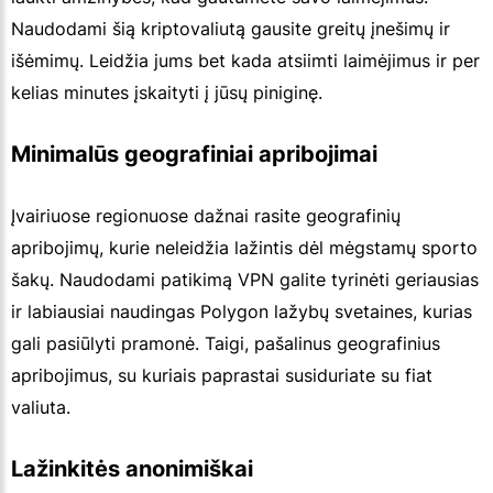
Naudodami šią kriptovaliutą gausite greitų įnešimų ir
išėmimų. Leidžia jums bet kada atsiimti laimėjimus ir per
kelias minutes įskaityti į jūsų piniginę.
Minimalūs geografiniai apribojimai
Įvairiuose regionuose dažnai rasite geografinių
apribojimų, kurie neleidžia lažintis dėl mėgstamų sporto
šakų. Naudodami patikimą VPN galite tyrinėti geriausias
ir labiausiai naudingas Polygon lažybų svetaines, kurias
gali pasiūlyti pramonė. Taigi, pašalinus geografinius
apribojimus, su kuriais paprastai susiduriate su fiat
valiuta.
Lažinkitės anonimiškai