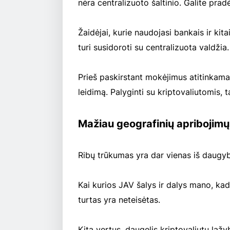
nėra centralizuoto šaltinio. Galite prad
Žaidėjai, kurie naudojasi bankais ir kitai
turi susidoroti su centralizuota valdžia.
Prieš paskirstant mokėjimus atitinkamai š
leidimą. Palyginti su kriptovaliutomis, t
Mažiau geografinių apribojimų
Ribų trūkumas yra dar vienas iš daugy
Kai kurios JAV šalys ir dalys mano, kad
turtas yra neteisėtas.
Kita vertus, daugelis kriptovaliutų lažy