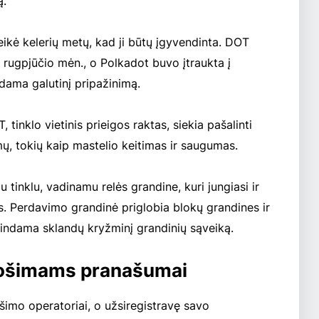
ą.
eikė kelerių metų, kad ji būtų įgyvendinta. DOT
. rugpjūčio mėn., o Polkadot buvo įtraukta į
kdama galutinį pripažinimą.
tinklo vietinis prieigos raktas, siekia pašalinti
, tokių kaip mastelio keitimas ir saugumas.
 tinklu, vadinamu relės grandine, kuri jungiasi ir
. Perdavimo grandinė priglobia blokų grandines ir
rindama sklandų kryžminį grandinių sąveiką.
lošimams pranašumai
ošimo operatoriai, o užsiregistravę savo