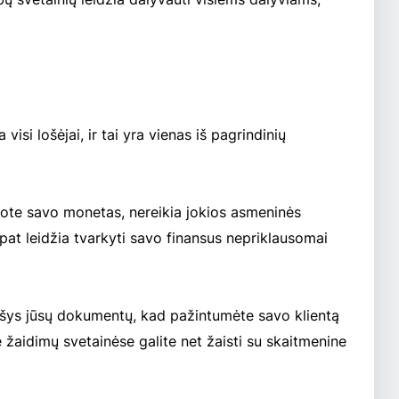
si lošėjai, ir tai yra vienas iš pagrindinių
ikote savo monetas, nereikia jokios asmeninės
 pat leidžia tvarkyti savo finansus nepriklausomai
šys jūsų dokumentų, kad pažintumėte savo klientą
e žaidimų svetainėse galite net žaisti su skaitmenine