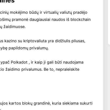
ainės
icinių mokėjimo būdų ir virtualių valiutų pradėjo
ų lošimų pramonė daugiausiai naudos iš blockchain
tų žaidimuose.
s kazino su kriptovaliuta yra didžiulis pliusas,
augybę papildomų privalumų.
ypač Polkadot , ir kaip ji gali būti naudojama
io žaidimo privalumus. Be to, nepraleiskite
ujos kartos blokų grandinė, kuria siekiama sukurti