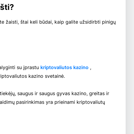
šti?
e žaisti, štai keli būdai, kaip galite užsidirbti pinigų
lyginti su įprastu
kriptovaliutos kazino
,
iptovaliutos kazino svetainė.
iekėjų, saugus ir saugus gyvas kazino, greitas ir
žaidimų pasirinkimas yra prieinami kriptovaliutų