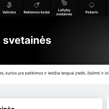
Lažybų
Valiutos
Reklamos kodai
Pokeris
svetainės
 svetainės
 kurios yra patikimos ir leidžia lengvai įnešti, išsiimti ir lo