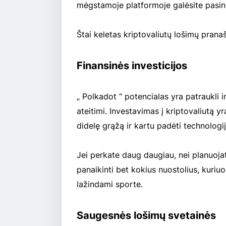
mėgstamoje platformoje galėsite pasina
Štai keletas kriptovaliutų lošimų pran
Finansinės investicijos
„ Polkadot “ potencialas yra patraukli in
ateitimi. Investavimas į kriptovaliutą y
didelę grąžą ir kartu padėti technologijų
Jei perkate daug daugiau, nei planuojate
panaikinti bet kokius nuostolius, kuri
lažindami sporte.
Saugesnės lošimų svetainės