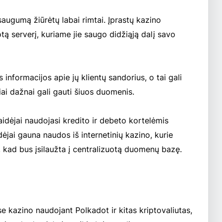
saugumą žiūrėtų labai rimtai. Įprastų kazino
otą serverį, kuriame jie saugo didžiąją dalį savo
informacijos apie jų klientų sandorius, o tai gali
iai dažnai gali gauti šiuos duomenis.
idėjai naudojasi kredito ir debeto kortelėmis
ėjai gauna naudos iš internetinių kazino, kurie
, kad bus įsilaužta į centralizuotą duomenų bazę.
e kazino naudojant Polkadot ir kitas kriptovaliutas,