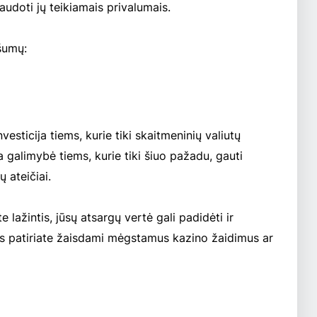
udoti jų teikiamais privalumais.
ašumų:
vesticija tiems, kurie tiki skaitmeninių valiutų
ra galimybė tiems, kurie tiki šiuo pažadu, gauti
 ateičiai.
 lažintis, jūsų atsargų vertė gali padidėti ir
uos patiriate žaisdami mėgstamus kazino žaidimus ar