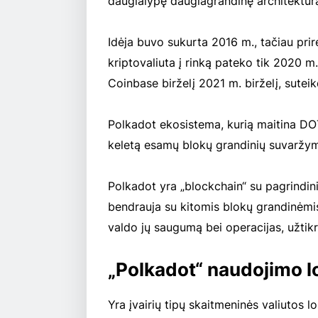
daugialypę daugiagrandinę architektūr
Idėja buvo sukurta 2016 m., tačiau prir
kriptovaliuta į rinką pateko tik 2020 m
Coinbase birželį 2021 m. birželį, sutei
Polkadot ekosistema, kurią maitina DOT, 
keletą esamų blokų grandinių suvaržymų
Polkadot yra „blockchain“ su pagrindiniu
bendrauja su kitomis blokų grandinėmis
valdo jų saugumą bei operacijas, užtik
„Polkadot“ naudojimo 
Yra įvairių tipų skaitmeninės valiutos l