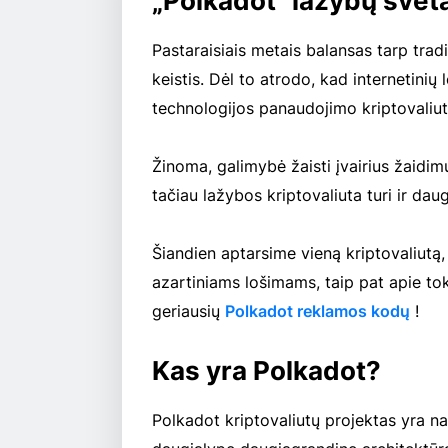
„Polkadot“ lažybų svet
Pastaraisiais metais balansas tarp trad
keistis. Dėl to atrodo, kad internetini
technologijos panaudojimo kriptovaliu
Žinoma, galimybė žaisti įvairius žaidimu
tačiau lažybos kriptovaliuta turi ir d
Šiandien aptarsime vieną kriptovaliutą, 
azartiniams lošimams, taip pat apie tok
geriausių
Polkadot reklamos kodų
!
Kas yra Polkadot?
Polkadot kriptovaliutų projektas yra na