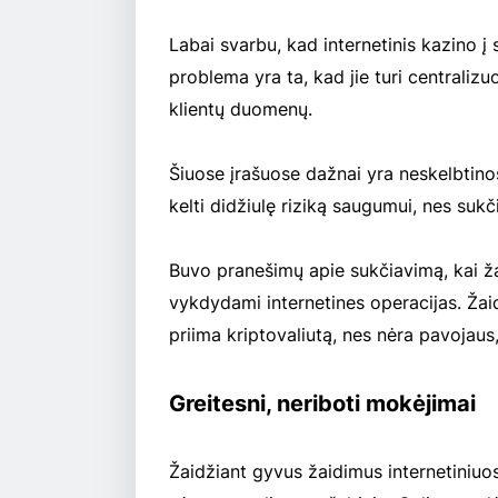
Labai svarbu, kad internetinis kazino į 
problema yra ta, kad jie turi centralizu
klientų duomenų.
Šiuose įrašuose dažnai yra neskelbtinos 
kelti didžiulę riziką saugumui, nes sukč
Buvo pranešimų apie sukčiavimą, kai ža
vykdydami internetines operacijas. Žaid
priima kriptovaliutą, nes nėra pavojaus
Greitesni, neriboti mokėjimai
Žaidžiant gyvus žaidimus internetiniuos