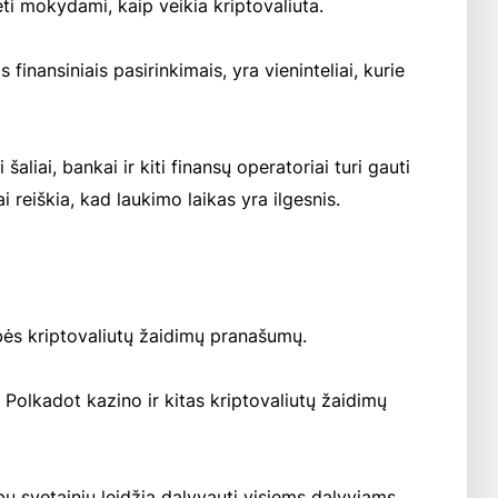
ėti mokydami, kaip veikia kriptovaliuta.
s finansiniais pasirinkimais, yra vieninteliai, kurie
aliai, bankai ir kiti finansų operatoriai turi gauti
ai reiškia, kad laukimo laikas yra ilgesnis.
bės kriptovaliutų žaidimų pranašumų.
 Polkadot kazino ir kitas kriptovaliutų žaidimų
bų svetainių leidžia dalyvauti visiems dalyviams,