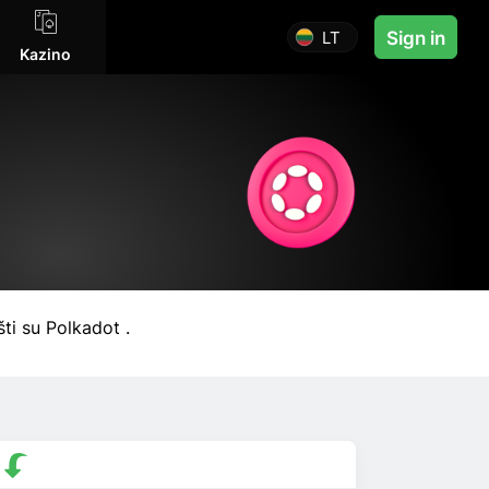
LT
Sign in
Kazino
šti su Polkadot .